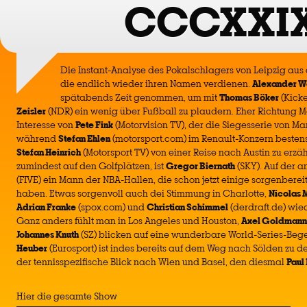
CCCXXI
Die Instant-Analyse des Pokalschlagers von Leipzig aus
die endlich wieder ihren Namen verdienen.
Alexander Wö
spätabends Zeit genommen, um mit
Thomas Böker
(Kick
Zeisler
(NDR) ein wenig über Fußball zu plaudern. Eher Richtung M
Interesse von
Pete Fink
(Motorvision TV), der die Siegesserie von Marti
während
Stefan Ehlen
(motorsport.com) im Renault-Konzern besten
Stefan Heinrich
(Motorsport TV) von einer Reise nach Austin zu erzä
zumindest auf den Golfplätzen, ist
Gregor Biernath
(SKY). Auf der a
(FIVE) ein Mann der NBA-Hallen, die schon jetzt einige sorgenber
haben. Etwas sorgenvoll auch dei Stimmung in Charlotte,
Nicolas 
Adrian Franke
(spox.com) und
Christian Schimmel
(derdraft.de) wied
Ganz anders fühlt man in Los Angeles und Houston,
Axel Goldmann
Johannes Knuth
(SZ) blicken auf eine wunderbare World-Series-Be
Heuber
(Eurosport) ist indes bereits auf dem Weg nach Sölden zu de
der tennisspezifische Blick nach Wien und Basel, den diesmal
Paul
Hier die gesamte Show