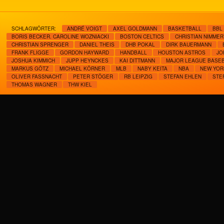
SCHLAGWÖRTER:
ANDRÉ VOIGT
AXEL GOLDMANN
BASKETBALL
BBL
BORIS BECKER. CAROLINE WOZNIACKI
BOSTON CELTICS
CHRISTIAN NIMME
CHRISTIAN SPRENGER
DANIEL THEIS
DHB POKAL
DIRK BAUERMANN
FRANK FLIGGE
GORDON HAYWARD
HANDBALL
HOUSTON ASTROS
JO
JOSHUA KIMMICH
JUPP HEYNCKES
KAI DITTMANN
MAJOR LEAGUE BASE
MARKUS GÖTZ
MICHAEL KÖRNER
MLB
NABY KEITA
NBA
NEW YOR
OLIVER FASSNACHT
PETER STÖGER
RB LEIPZIG
STEFAN EHLEN
STE
THOMAS WAGNER
THW KIEL