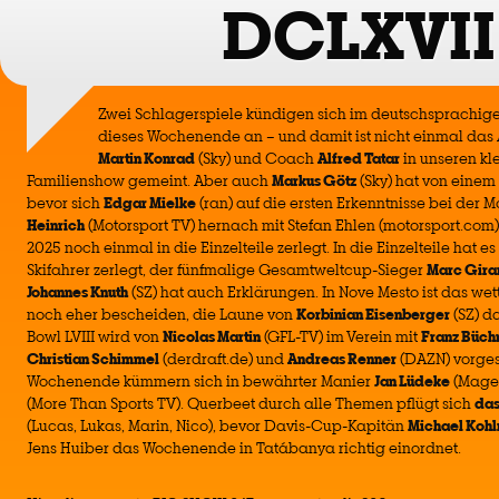
DCLXVII
Zwei Schlagerspiele kündigen sich im deutschsprachige
dieses Wochenende an – und damit ist nicht einmal das 
Martin Konrad
(Sky) und Coach
Alfred Tatar
in unseren kl
Familienshow gemeint. Aber auch
Markus Götz
(Sky) hat von einem 
bevor sich
Edgar Mielke
(ran) auf die ersten Erkenntnisse bei der M
Heinrich
(Motorsport TV) hernach mit Stefan Ehlen (motorsport.com
2025 noch einmal in die Einzelteile zerlegt. In die Einzelteile hat e
Skifahrer zerlegt, der fünfmalige Gesamtweltcup-Sieger
Marc Girar
Johannes Knuth
(SZ) hat auch Erklärungen. In Nove Mesto ist das wet
noch eher bescheiden, die Laune von
Korbinian Eisenberger
(SZ) d
Bowl LVIII wird von
Nicolas Martin
(GFL-TV) im Verein mit
Franz Büch
Christian Schimmel
(derdraft.de) und
Andreas Renner
(DAZN) vorges
Wochenende kümmern sich in bewährter Manier
Jan Lüdeke
(Magen
(More Than Sports TV). Querbeet durch alle Themen pflügt sich
das
(Lucas, Lukas, Marin, Nico), bevor Davis-Cup-Kapitän
Michael Koh
Jens Huiber das Wochenende in Tatábanya richtig einordnet.