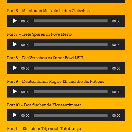
Player
Part 6 – Mit blauen Muskeln in den Zielschuss
Audio
00:00
00:00
Player
Part 7 – Tiefe Spuren in Nove Mesto
Audio
00:00
00:00
Player
Part 8 – Die Vorschau zu Super Bowl LVIII
Audio
00:00
00:00
Player
Part 9 – Deutschlands Rugby-Elf und die Six Nations
Audio
00:00
00:00
Player
Part 10 – Das fluchende Klassenzimmer
Audio
00:00
00:00
Player
Part 11 – Ein feiner Trip nach Tatabanya