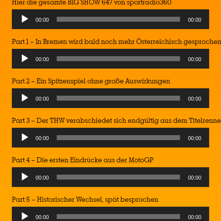
Hier die gesamte BIG SHOW 647 von sportradio360
Audio
00:00
00:00
Player
Part 1 – In Bremen wird bald noch mehr Österreichisch gesproche
Audio
00:00
00:00
Player
Part 2 – Ein Spitzenspiel ohne große Auswirkungen
Audio
00:00
00:00
Player
Part 3 – Der THW verabschiedet sich endgültig aus dem Titelrenn
Audio
00:00
00:00
Player
Part 4 – Die ersten Eindrücke aus der MotoGP
Audio
00:00
00:00
Player
Part 5 – Historischer Wechsel, spät besprochen
Audio
00:00
00:00