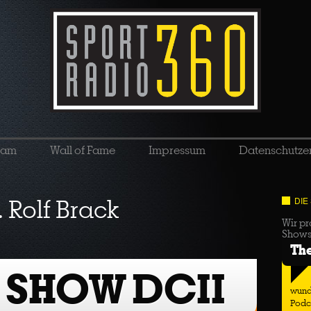
eam
Wall of Fame
Impressum
Datenschutze
. Rolf Brack
DIE
Wir pr
Show
Th
 SHOW DCII
wund
Podc