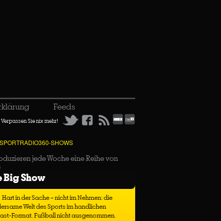
rklärung
Feeds
Verpassen Sie nix mehr!
 SPORTRADIO360-SHOWS
oduzieren jede Woche eine Reihe von
s
e Big Show
Hart in der Sache – nicht im Nehmen: die
ersame Welt des Sports im handlichen
ast-Format. Fußball nicht ausgenommen.