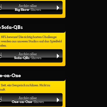
Archiv aller
Big Show
-Shows
e Sofa-QBs
NFL beware! Die richtig harten Challenge
 werden aus unseren Studios auf das Spielfeld
rfen.
Archiv aller
Sofa-QBs
-Shows
e-on-One
Zeit, ein Gespräch zu führen. Nicht zu
haft.
Archiv aller
One-on-One
-Shows