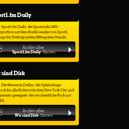
rt1.fm Daily
Sport1.fm Daily, die Sportradio360-
sportion auf dem Radiosender von Sport1,
gs bis Freitags jeden Mittag eine Stunde.
Archiv aller
Sport1.fm Daily
-Shows
 sind Dirk
Die Herzen in Dallas, die Spielanlage
ch für alle Körbe zwischen New York City und
amento geeignet: der wöchentliche Podcast
BA.
Archiv aller
Wir sind Dirk
-Shows