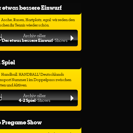
 etwas bessere Einwurf
Asche, Rasen, Hartplatz, egal: wir reden den
chen ihr Tennis wieder schön.
Archiv aller
Der etwas bessere Einwurf
-Shows
 Spiel
Handball. HANDBALL! Deutschlands
ensport Nummer 1 im Doppelpass zwischen
ten und Aktiven.
Archiv aller
4-2 Spiel
-Shows
e Pregame Show