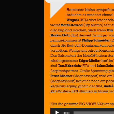
Hat unsere kleine, sympathi
bräuchte es zunächst einmal
Wagner
(RTL) aber leider sch
warnt
Martin Konrad
(Sky Austria) sehr
also England machen, auch wenn
Toni
Markus Götz
(Sky) derweil Trauriges vo
heimgekommen ist
Philipp Schneider
(S
durch die Red-Bull-Dominanz kann ab
vertreiben. Wenigstens erfreut Fernand
Den Saisonstart der MotoGP haben de
wiedergenesene
Edgar Mielke
(ran) im
sind
Tom Häberlein
(SID) und
Lukas Zahr
Ansprechpartner. Große Spannung gibt 
Franz Büchner
(Magentasport) wird am 
(Magentasport) hat auch noch ein paar
Regelauslegung gibt in der NBA,
André 
ATP-Masters-1000-Turniers in Miami o
Hier die gesamte BIG SHOW 602 von sp
Audio
00:00