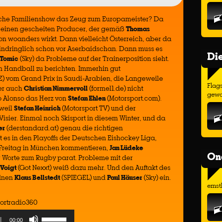
sche Familienshow das Zeug zum Europameister? Da
 einen gescheiten Producer, der gemäß
Thomas
on woanders wirkt. Dann vielleicht Österreich, aber da
 eindringlich schon vor Aserbaidschan. Dann muss es
Di
 Tomic
(Sky) da Probleme auf der Trainerposition sieht.
m Handball zu berichten. Immerhin gut
Z) vom Grand Prix in Saudi-Arabien, die Langeweile
Flags
er auch
Christian Nimmervoll
(formel1.de) nicht
gewo
o Alonso das Herz von
Stefan Ehlen
(Motorsport.com).
rweil
Stefan Heinrich
(Motorsport TV) und der
 Visier. Einmal noch Skisport in diesem Winter, und da
er
(derstandard.at) genau die richtigen
es in den Playoffs der Deutschen Eishockey Liga,
Freitag in München kommentieren,
Jan Lüdeke
On
 Worte zum Rugby parat. Probleme mit der
Voigt
(Got Nexxt) weiß dazu mehr. Und den Auftakt des
rdnen
Klaus Bellstedt
(SPIEGEL) und
Paul Häuser
(Sky) ein.
ernst
ortradio360
Use
00:00