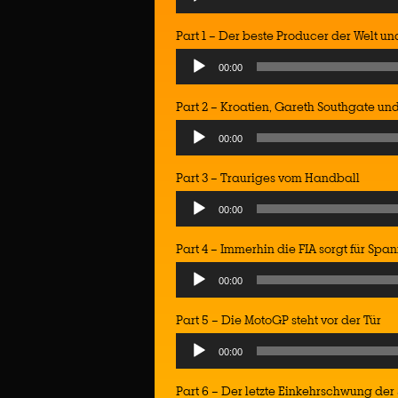
Player
Part 1 – Der beste Producer der Welt u
Audio
00:00
Player
Part 2 – Kroatien, Gareth Southgate un
Audio
00:00
Player
Part 3 – Trauriges vom Handball
Audio
00:00
Player
Part 4 – Immerhin die FIA sorgt für Spa
Audio
00:00
Player
Part 5 – Die MotoGP steht vor der Tür
Audio
00:00
Player
Part 6 – Der letzte Einkehrschwung der