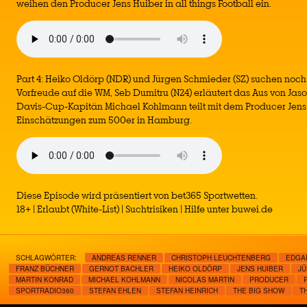
weihen den Producer Jens Huiber in all things Football ein.
Part 4: Heiko Oldörp (NDR) und Jürgen Schmieder (SZ) suchen noch
Vorfreude auf die WM, Seb Dumitru (N24) erläutert das Aus von Jaso
Davis-Cup-Kapitän Michael Kohlmann teilt mit dem Producer Jens
Einschätzungen zum 500er in Hamburg.
Diese Episode wird präsentiert von bet365 Sportwetten.
18+ | Erlaubt (White-List) | Suchtrisiken | Hilfe unter buwei.de
SCHLAGWÖRTER:
ANDREAS RENNER
CHRISTOPH LEUCHTENBERG
EDGA
FRANZ BÜCHNER
GERNOT BACHLER
HEIKO OLDÖRP
JENS HUIBER
JÜ
MARTIN KONRAD
MICHAEL KOHLMANN
NICOLAS MARTIN
PRODUCER
SPORTRADIO360
STEFAN EHLEN
STEFAN HEINRICH
THE BIG SHOW
T