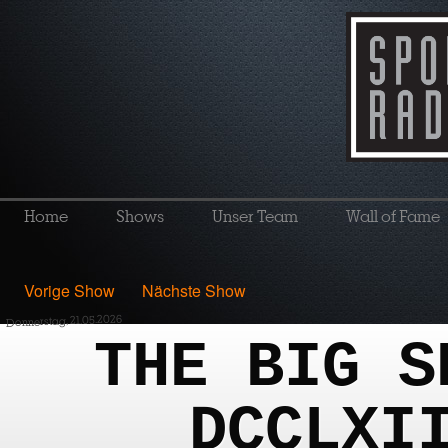
Home
Shows
Unser Team
Wall of Fame
Vorige Show
Nächste Show
Donnerstag, 21.05.2026
THE BIG S
DCCLXI