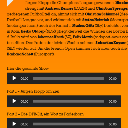
Jürgen Klopp die Champions League gewonnen.
Nicolas
strengt mit
Andreas Renner
(DAZN) und
Christian Sprenge
gediegenen Fußballteil an, nimmt sich mit
Christian Schimmel
(der
Football League vor, und widmet sich mit
Stefan Heinrich
(Motorspo
(motorsport.com) auch der Formel 1.
Markus Götz
(Sky) berichtet v
in Köln,
Heiko Oldörp
(NDR) pflegt derweil die Wunden der Boston B
d´Italia wird von
Johannes Knuth
(SZ),
Felix Mattis
(radsport-news.co
bestritten. Den Faden der letzten Woche nehmen
Sebastian Kayser
(
(SID) wieder auf. Um die French Open kümmert sich aber auch die T
Barbara Schett
(Eurosport).
Hier die gesamte Show
Audio
00:00
00:00
Player
Part 1 – Jürgen Klopp am Ziel
Audio
00:00
00:00
Player
Part 2 – Die DFB-Elf, ein Wort zu Paderborn
Audio
00:00
00:00