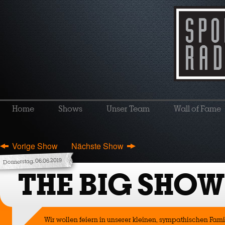
Home
Shows
Unser Team
Wall of Fame
Vorige Show
Nächste Show
Donnerstag, 06.06.2019
THE BIG SHOW
Wir wollen feiern in unserer kleinen, sympathischen Fami