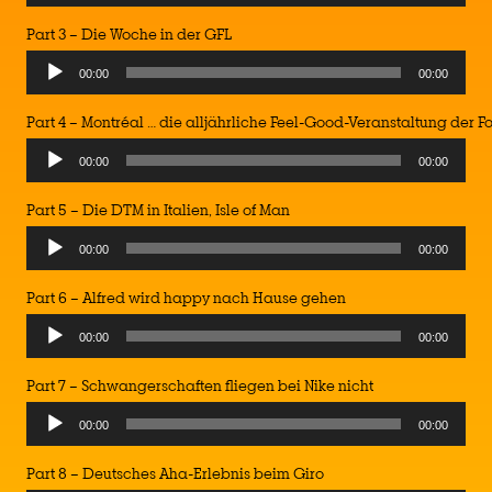
Player
Part 3 – Die Woche in der GFL
Audio
00:00
00:00
Player
Part 4 – Montréal … die alljährliche Feel-Good-Veranstaltung der F
Audio
00:00
00:00
Player
Part 5 – Die DTM in Italien, Isle of Man
Audio
00:00
00:00
Player
Part 6 – Alfred wird happy nach Hause gehen
Audio
00:00
00:00
Player
Part 7 – Schwangerschaften fliegen bei Nike nicht
Audio
00:00
00:00
Player
Part 8 – Deutsches Aha-Erlebnis beim Giro