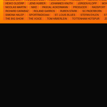
HEIKO OLDÖRP
JENS HUIBER
JOHANNES KNUTH
JÜRGEN KLOPP
MON
NICOLAS MARTIN
NIKE
PASCAL ACKERMANN
PRODUCER
RADSPORT
RICHARD CARABAZ
ROLAND GARROS
RUBEN STARK
SC PADERBORN
SIMONA HALEP
SPORTRADIO360
ST. LOUIS BLUES
STEFAN EHLEN
ST
THE BIG SHOW
THE VOICE
TOM HÄBERLEIN
TOTTENHAM HOTSPUR
Z