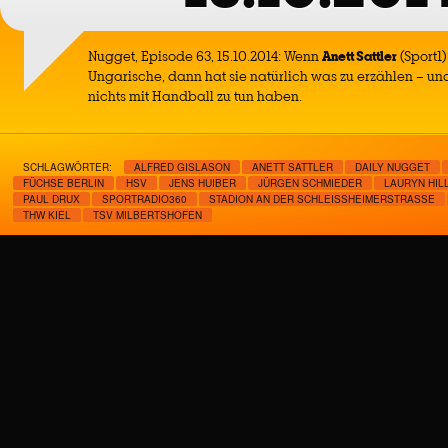
Nugget, Episode 63, 15.10.2014: Wenn
Anett Sattler
(Sport1)
Ungarische, dann hat sie natürlich was zu erzählen – u
nichts mit Handball zu tun haben.
SCHLAGWÖRTER:
ALFRED GISLASON
ANETT SATTLER
DAILY NUGGET
FÜCHSE BERLIN
HSV
JENS HUIBER
JÜRGEN SCHMIEDER
LAURYN HIL
PAUL DRUX
SPORTRADIO360
STADION AN DER SCHLEISSHEIMERSTRASSE
THW KIEL
TSV MILBERTSHOFEN