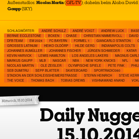
Außenstudios:
Nicolas Martin
(
GFL-TV
); daheim beim Alaba David
Gaupp
(SKY).
SCHLAGWÖRTER:
ANDRÉ SCHULZ
ANDRÉ VOIGT
ANDREW LUCK
BAS
BERNIE ECCLESTONE
BOXEN
CHASE
CHRISTIAN NIMMERVOLL
DAVID
DFB-TEAM
EM 2024
FC BAYERN
FORMEL 1
GIANCARLO STANTON
GROSSES LATINUM
HEIKO OLDÖRP
HILDE GERG
INDIANAPOLIS COLTS
JOHANNES AUMÜLLER
JOHANNES FISCHER
JÜRGEN SCHMIEDER
KATAR
KEVIN HARVICK
LEWIS HAMILTON
LOS ANGELES LAKERS
MAGNUS CARL
MARKUS GAUPP
MLB
NASCAR
NBA
NEW YORK KNICKS
NFL
N
NICOLAS MARTIN
OLE ZEISLER
OLYMPISCHE SPIELE
PETE FINK
PHIL
SEB DUMITRU
SEPP BLATTER
SKATEBOARD
SPORTRADIO360
STADION AN DER SCHLEISSHEIMERSTRASSE
STEFAN HEINRICH
STEVE KERR
THE VOICE
THOMAS BACH
TOBIAS DREWS
VISHNAWAND ANAND
VOK
Mittwoch, 15.10.2014
Daily Nugge
15.10.201