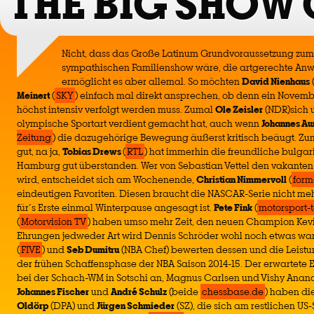
THE BIG SHOW
Nicht, dass das Große Latinum Grundvoraussetzung zum 
sympathischen Familienshow wäre, die artgerechte An
ermöglicht es aber allemal. So möchten
David Nienhaus
Meinert
(
SKY
) einfach mal direkt ansprechen, ob denn ein Novem
höchst intensiv verfolgt werden muss. Zumal
Ole Zeisler
(NDR)sich 
olympische Sportart verdient gemacht hat, auch wenn
Johannes Au
Zeitung
) die dazugehörige Bewegung äußerst kritisch beäugt. Zum
gut, na ja,
Tobias Drews
(
RTL
) hat immerhin die freundliche bulg
Hamburg gut überstanden. Wer von Sebastian Vettel den vakante
wird, entscheidet sich am Wochenende,
Christian Nimmervoll
(
form
eindeutigen Favoriten. Diesen braucht die NASCAR-Serie nicht me
für´s Erste einmal Winterpause angesagt ist.
Pete Fink
(
motorsport-t
(
Motorvision TV
) haben umso mehr Zeit, den neuen Champion Kevin
Ehrungen jedweder Art wird Dennis Schröder wohl noch etwas wa
(
FIVE
) und
Seb Dumitru
(NBA Chef) bewerten dessen und die Leistun
der frühen Schaffensphase der NBA Saison 2014-15. Der erwartete 
bei der Schach-WM in Sotschi an, Magnus Carlsen und Vishy Anand
Johannes Fischer
und
André Schulz
(beide
chessbase.de
) haben di
Oldörp
(DPA) und
Jürgen Schmieder
(SZ), die sich am restlichen US