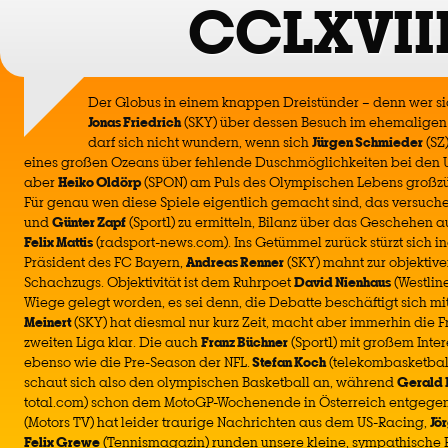
CCLXVII
Der Globus in einem knappen Dreistünder – denn wer sic
Jonas Friedrich
(SKY) über dessen Besuch im ehemaligen 
darf sich nicht wundern, wenn sich
Jürgen Schmieder
(SZ
eines großen Ozeans über fehlende Duschmöglichkeiten bei den U
aber
Heiko Oldörp
(SPON) am Puls des Olympischen Lebens großzügi
Für genau wen diese Spiele eigentlich gemacht sind, das versuch
und
Günter Zapf
(Sport1) zu ermitteln, Bilanz über das Geschehen a
Felix Mattis
(radsport-news.com). Ins Getümmel zurück stürzt sich i
Präsident des FC Bayern,
Andreas Renner
(SKY) mahnt zur objektive
Schachzugs. Objektivität ist dem Ruhrpoet
David Nienhaus
(Westline
Wiege gelegt worden, es sei denn, die Debatte beschäftigt sich m
Meinert
(SKY) hat diesmal nur kurz Zeit, macht aber immerhin die F
zweiten Liga klar. Die auch
Franz Büchner
(Sport1) mit großem Inter
ebenso wie die Pre-Season der NFL.
Stefan Koch
(telekombasketball.
schaut sich also den olympischen Basketball an, während
Gerald 
total.com) schon dem MotoGP-Wochenende in Österreich entgegen 
(Motors TV) hat leider traurige Nachrichten aus dem US-Racing,
Jö
Felix Grewe
(Tennismagazin) runden unsere kleine, sympathische