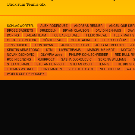
Blick zum Tennis ab.
SCHLAGWÖRTER:
ALEX RODRIGUEZ
ANDREAS RENNER
ANGELIQUE KER
BROSE BASKETS
BRUDDELN
BRYAN CLAUSON
DAVID NIENHAUS
DAVI
DOPING
DREAM TEAM
FCB BASKETBALL
FELIX GREWE
FELIX MATTIS
GERALD DIRNBECK
GÜNTER ZAPF
GUSTL AUINGER
HEIKO OLDÖRP
H
JENS HUIBER
JOHN BRYANT
JONAS FRIEDRICH
JÖRG ALLMEROTH
JÜ
KRISTIN ARMSTRONG
KTM
LIVESTREAMS
MARCEL MEINERT
MOTOGP
NOVAK DJOKOVIC
OLYMPIA 2016
PHILIPP KOHLSCHREIBER
RED BULL RI
ROBIN BENZING
RUHRPOET
SASHA DJORDJEVIC
SERENA WILLIAMS
STEFAN BRADL
STEFAN HEINRICH
STEFAN KOCH
TENNIS
THE BIG SH
THOMAS WAGNER
TONY MARTIN
VFB STUTTGART
VFL BOCHUM
WATK
WORLD CUP OF HOCKEY