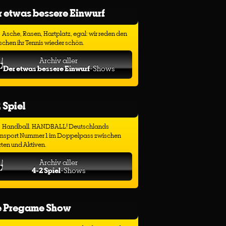
 etwas bessere Einwurf
Asche, Rasen, Hartplatz, egal: wir reden den
chen ihr Tennis wieder schön.
Archiv aller
Der etwas bessere Einwurf
-Shows
 Spiel
Handball. HANDBALL! Deutschlands
ensport Nummer 1 im Doppelpass zwischen
ten und Aktiven.
Archiv aller
4-2 Spiel
-Shows
e Pregame Show