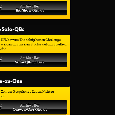
Archiv aller
Big Show
-Shows
e Sofa-QBs
NFL beware! Die richtig harten Challenge
 werden aus unseren Studios auf das Spielfeld
rfen.
Archiv aller
Sofa-QBs
-Shows
e-on-One
Zeit, ein Gespräch zu führen. Nicht zu
haft.
Archiv aller
One-on-One
-Shows