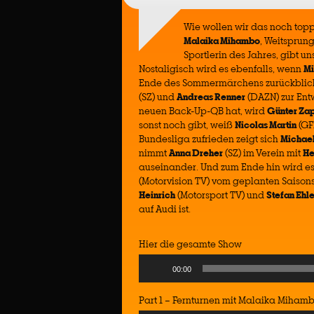
Wie wollen wir das noch top
Malaika Mihambo
, Weitsprun
Sportlerin des Jahres, gibt un
Nostaligisch wird es ebenfalls, wenn
Mi
Ende des Sommermärchens zurückblicke
(SZ) und
Andreas Renner
(DAZN) zur Ent
neuen Back-Up-QB hat, wird
Günter Za
sonst noch gibt, weiß
Nicolas Martin
(GF
Bundesliga zufrieden zeigt sich
Michael
nimmt
Anna Dreher
(SZ) im Verein mit
He
auseinander. Und zum Ende hin wird es 
(Motorvision TV) vom geplanten Saison
Heinrich
(Motorsport TV) und
Stefan Ehl
auf Audi ist.
Hier die gesamte Show
Audio
00:00
Player
Part 1 – Fernturnen mit Malaika Miham