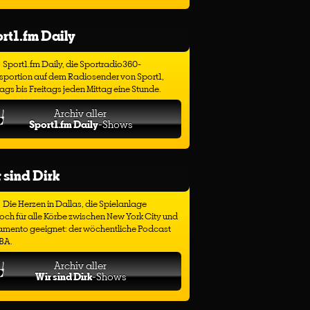
rt1.fm Daily
Sport1.fm Daily, die Sportradio360-
sportion auf dem Radiosender von Sport1,
gs bis Freitags jeden Mittag eine Stunde.
Archiv aller
Sport1.fm Daily
-Shows
 sind Dirk
Die Herzen in Dallas, die Spielanlage
ch für alle Körbe zwischen New York City und
amento geeignet: der wöchentliche Podcast
BA.
Archiv aller
Wir sind Dirk
-Shows