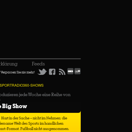
rklärung
Feeds
Verpassen Sie nix mehr!
 SPORTRADIO360-SHOWS
oduzieren jede Woche eine Reihe von
s
e Big Show
Hart in der Sache – nicht im Nehmen: die
ersame Welt des Sports im handlichen
ast-Format. Fußball nicht ausgenommen.