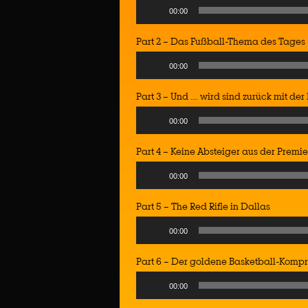
Audio
00:00
Player
Part 2 – Das Fußball-Thema des Tages
Audio
00:00
Player
Part 3 – Und …. wird sind zurück mit de
Audio
00:00
Player
Part 4 – Keine Absteiger aus der Premi
Audio
00:00
Player
Part 5 – The Red Rifle in Dallas
Audio
00:00
Player
Part 6 – Der goldene Basketball-Komp
Audio
00:00
Player