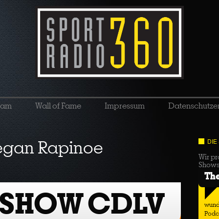
eam
Wall of Fame
Impressum
Datenschutze
gan Rapinoe
DIE
Wir pr
Show
Th
 SHOW CDLV
wund
Podc