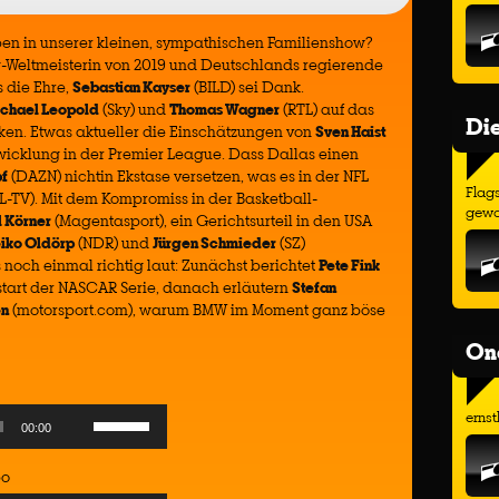
pen in unserer kleinen, sympathischen Familienshow?
g-Weltmeisterin von 2019 und Deutschlands regierende
s die Ehre,
Sebastian Kayser
(BILD) sei Dank.
chael Leopold
(Sky) und
Thomas Wagner
(RTL) auf das
Di
n. Etwas aktueller die Einschätzungen von
Sven Haist
wicklung in der Premier League. Dass Dallas einen
pf
(DAZN) nichtin Ekstase versetzen, was es in der NFL
Flags
L-TV). Mit dem Kompromiss in der Basketball-
gewo
 Körner
(Magentasport), ein Gerichtsurteil in den USA
iko Oldörp
(NDR) und
Jürgen Schmieder
(SZ)
noch einmal richtig laut: Zunächst berichtet
Pete Fink
start der NASCAR Serie, danach erläutern
Stefan
en
(motorsport.com), warum BMW im Moment ganz böse
On
Use
ernst
00:00
Up/Down
Arrow
bo
keys