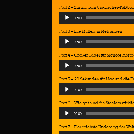
Player
Part 2 – Zurück zum Urs-Fischer-Fußbal
Audio
00:00
Player
Part 3 – Die Müllers in Melsungen
Audio
00:00
Player
Part 4 – Großer Tadel für Signore Morbi
Audio
00:00
Player
Part 5 – 20 Sekunden für Max und die E
Audio
00:00
Player
Part 6 – Wie gut sind die Steelers wirkli
Audio
00:00
Player
Part 7 – Der reichste Underdog der Wel