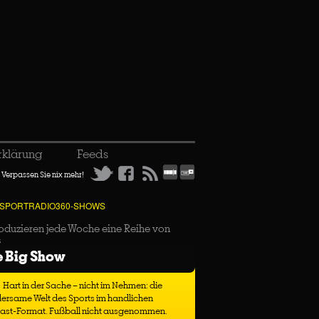
rklärung
Feeds
Verpassen Sie nix mehr!
 SPORTRADIO360-SHOWS
oduzieren jede Woche eine Reihe von
s
e Big Show
Hart in der Sache – nicht im Nehmen: die
ersame Welt des Sports im handlichen
ast-Format. Fußball nicht ausgenommen.