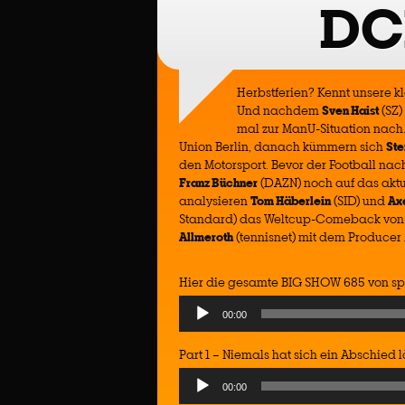
DC
Herbstferien? Kennt unsere k
Und nachdem
Sven Haist
(SZ)
mal zur ManU-Situation nach.
Union Berlin, danach kümmern sich
Ste
den Motorsport. Bevor der Football n
Franz Büchner
(DAZN) noch auf das aktu
analysieren
Tom Häberlein
(SID) und
Ax
Standard) das Weltcup-Comeback von M
Allmeroth
(tennisnet) mit dem Producer
Hier die gesamte BIG SHOW 685 von sp
Audio
00:00
Player
Part 1 – Niemals hat sich ein Abschied
Audio
00:00