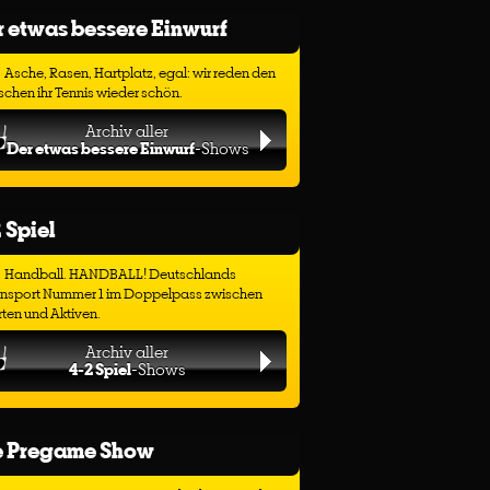
 etwas bessere Einwurf
Asche, Rasen, Hartplatz, egal: wir reden den
chen ihr Tennis wieder schön.
Archiv aller
Der etwas bessere Einwurf
-Shows
 Spiel
Handball. HANDBALL! Deutschlands
ensport Nummer 1 im Doppelpass zwischen
ten und Aktiven.
Archiv aller
4-2 Spiel
-Shows
e Pregame Show