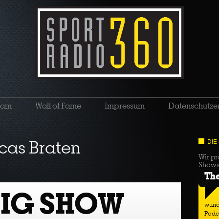
eam
Wall of Fame
Impressum
Datenschutze
cas Braten
DIE
Wir pr
Show
Th
BIG SHOW
wund
Podc