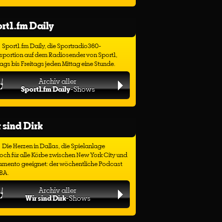
rt1.fm Daily
Sport1.fm Daily, die Sportradio360-
sportion auf dem Radiosender von Sport1,
gs bis Freitags jeden Mittag eine Stunde.
Archiv aller
Sport1.fm Daily
-Shows
 sind Dirk
Die Herzen in Dallas, die Spielanlage
ch für alle Körbe zwischen New York City und
amento geeignet: der wöchentliche Podcast
BA.
Archiv aller
Wir sind Dirk
-Shows