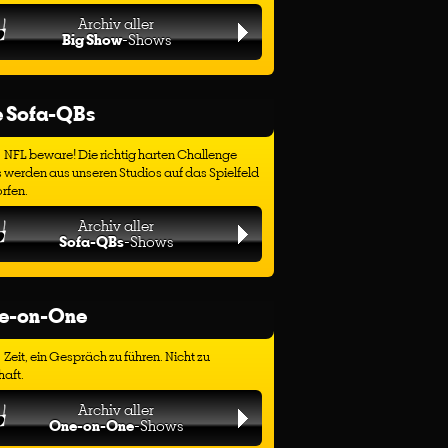
Archiv aller
Big Show
-Shows
e Sofa-QBs
NFL beware! Die richtig harten Challenge
 werden aus unseren Studios auf das Spielfeld
rfen.
Archiv aller
Sofa-QBs
-Shows
e-on-One
Zeit, ein Gespräch zu führen. Nicht zu
haft.
Archiv aller
One-on-One
-Shows