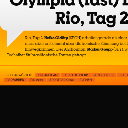
Rio, Tag 
Rio, Tag 2:
Heiko Oldörp
(SPON) arbeitet gerade an einer 
muss aber erst einmal über die komische Stimmung bei 
hinwegkommen. Der Anchorman,
Markus Gaupp
(SKY), w
Techniker für brasilianische Tanten gefragt.
SCHLAGWÖRTER:
DREAM TEAM
HEIKO OLDOERP
JENS HUIBER
KREU
RADFAHREN
RIO 2016
SPORTRADIO360
TURNEN