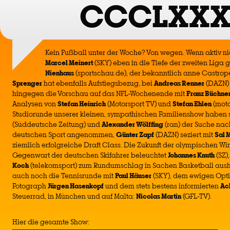
CCCLXXX
Kein Fußball unter der Woche? Von wegen. Wenn aktiv ni
Marcel Meinert
(SKY) eben in die Tiefe der zweiten Liga g
Nienhaus
(sportschau.de), der bekanntlich anne Castrope
Sprenger
hat ebenfalls Aufstiegsbezug, bei
Andreas Renner
(DAZN) i
hingegen die Vorschau auf das NFL-Wochenende mit
Franz Büchne
Analysen von
Stefan Heinrich
(Motorsport TV) und
Stefan Ehlen
(moto
Studiorunde unserer kleinen, sympathischen Familienshow haben 
(Süddeutsche Zeitung) und
Alexander Wölffing
(ran) der Suche na
deutschen Sport angenommen,
Günter Zapf
(DAZN) seziert mit
Sal 
ziemlich erfolgreiche Draft Class. Die Zukunft der olympischen Wi
Gegenwart der deutschen Skifahrer beleuchtet
Johannes Knuth
(SZ)
Koch
(telekomsport) zum Rundumschlag in Sachen Basketball ausho
auch noch die Tennisrunde mit
Paul Häuser
(SKY), dem ewigen Opti
Fotograph
Jürgen Hasenkopf
und dem stets bestens informierten
Ac
Steuerrad, in München und auf Malta:
Nicolas Martin
(GFL-TV).
Hier die gesamte Show: