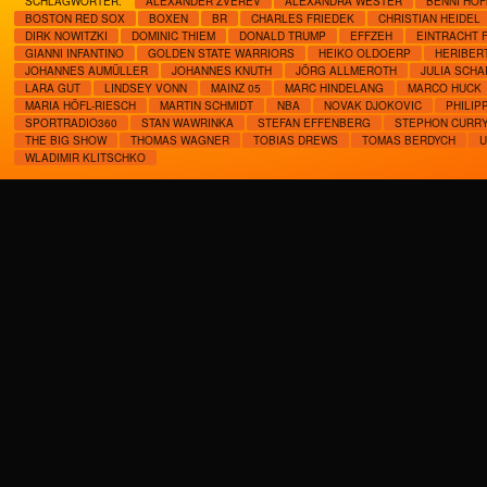
SCHLAGWÖRTER:
ALEXANDER ZVEREV
ALEXANDRA WESTER
BENNI HO
BOSTON RED SOX
BOXEN
BR
CHARLES FRIEDEK
CHRISTIAN HEIDEL
DIRK NOWITZKI
DOMINIC THIEM
DONALD TRUMP
EFFZEH
EINTRACHT 
GIANNI INFANTINO
GOLDEN STATE WARRIORS
HEIKO OLDOERP
HERIBER
JOHANNES AUMÜLLER
JOHANNES KNUTH
JÖRG ALLMEROTH
JULIA SCHA
LARA GUT
LINDSEY VONN
MAINZ 05
MARC HINDELANG
MARCO HUCK
MARIA HÖFL-RIESCH
MARTIN SCHMIDT
NBA
NOVAK DJOKOVIC
PHILIP
SPORTRADIO360
STAN WAWRINKA
STEFAN EFFENBERG
STEPHON CURR
THE BIG SHOW
THOMAS WAGNER
TOBIAS DREWS
TOMAS BERDYCH
U
WLADIMIR KLITSCHKO