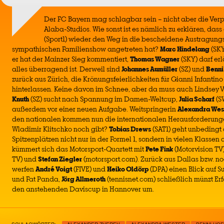
Der FC Bayern mag schlagbar sein – nicht aber die Ver
Alaba-Studios. Wie sonst ist es nämlich zu erklären, das
(Sport1) wieder den Weg in die bescheidene Austragungss
sympathischen Familienshow angetreten hat?
Marc Hindelang
(SKY
er hat der Mainzer Sieg kommentiert,
Thomas Wagner
(SKY) darf er
alles überragend ist. Derweil sind
Johannes Aumüller
(SZ) und
Benni
zurück aus Zürich, die Krönungsfeierlichkeiten für Gianni Infanti
hinterlassen. Keine davon im Schnee, aber da muss auch Lindsey 
Knuth
(SZ) sucht nach Spannung im Damen-Weltcup,
Julia Scharf
(SW
außerdem vor einer neuen Aufgabe. Weitspringerin
Alexandra Wes
den nationalen kommen nun die internationalen Herausforderunge
Wladimir Klitschko noch gibt?
Tobias Drews
(SAT1) geht unbedingt
Spitzenplätzen nicht nur in der Formel 1, sondern in vielen Klasse
kümmert sich das Motorsport-Quartett mit
Pete Fink
(Motorvision TV
TV) und
Stefan Ziegler
(motorsport.com). Zurück aus Dallas bzw. no
werfen
André Voigt
(FIVE) und
Heiko Oldörp
(DPA) einen Blick auf S
und Fat Panda,
Jörg Allmeroth
(tennisnet.com) schließlich münzt E
den anstehenden Daviscup in Hannover um.