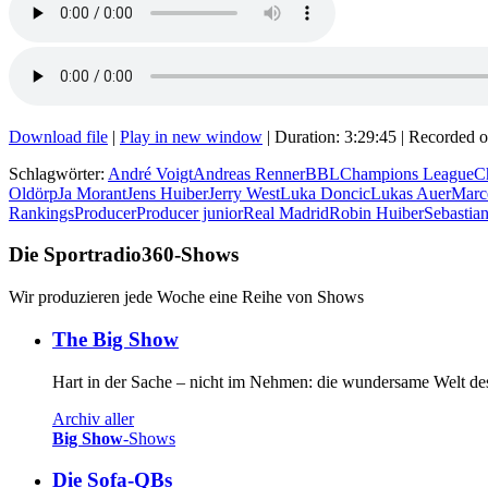
Download file
|
Play in new window
|
Duration: 3:29:45
|
Recorded o
Schlagwörter:
André Voigt
Andreas Renner
BBL
Champions League
C
Oldörp
Ja Morant
Jens Huiber
Jerry West
Luka Doncic
Lukas Auer
Marce
Rankings
Producer
Producer junior
Real Madrid
Robin Huiber
Sebastia
Die Sportradio360-Shows
Wir produzieren jede Woche eine Reihe von Shows
The Big Show
Hart in der Sache – nicht im Nehmen: die wundersame Welt de
Archiv aller
Big Show
-Shows
Die Sofa-QBs