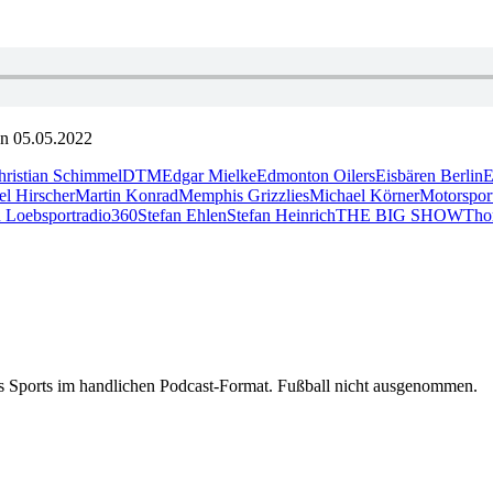
n 05.05.2022
hristian Schimmel
DTM
Edgar Mielke
Edmonton Oilers
Eisbären Berlin
E
l Hirscher
Martin Konrad
Memphis Grizzlies
Michael Körner
Motorspor
n Loeb
sportradio360
Stefan Ehlen
Stefan Heinrich
THE BIG SHOW
Tho
s Sports im handlichen Podcast-Format. Fußball nicht ausgenommen.