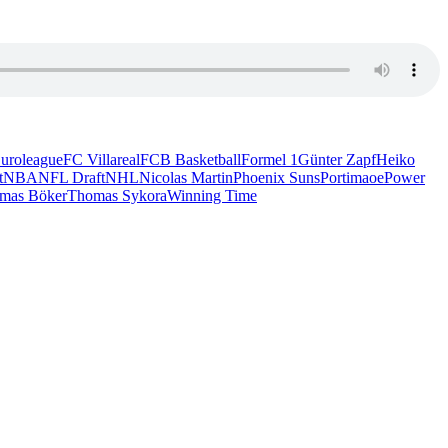
uroleague
FC Villareal
FCB Basketball
Formel 1
Günter Zapf
Heiko
t
NBA
NFL Draft
NHL
Nicolas Martin
Phoenix Suns
Portimaoe
Power
mas Böker
Thomas Sykora
Winning Time