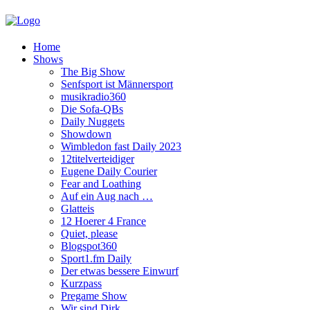
Home
Shows
The Big Show
Senfsport ist Männersport
musikradio360
Die Sofa-QBs
Daily Nuggets
Showdown
Wimbledon fast Daily 2023
12titelverteidiger
Eugene Daily Courier
Fear and Loathing
Auf ein Aug nach …
Glatteis
12 Hoerer 4 France
Quiet, please
Blogspot360
Sport1.fm Daily
Der etwas bessere Einwurf
Kurzpass
Pregame Show
Wir sind Dirk