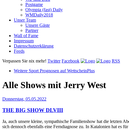
Postgame
Olympia (fast) Daily
WMDaily2018
Unser Team
Unsere Gäste
Partner
Wall of Fame
Impressum
Datenschutzerklärung
Feeds
Verpassen Sie nix mehr!
Twitter
Facebook
RSS
Weitere Sport Prognosen auf WettscheinPlus
Alle Shows mit
Jerry West
Donnerstag, 05.05.2022
THE BIG SHOW DLVIII
Ja, auch unsere kleine, sympathische Familienshow hat die letzten A
sich dennoch ebenfalls eine Ferndiagnose zu. In Katalonien hat es fü