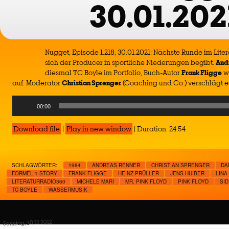
30.01.202
Nugget, Episode 1.218, 30.01.2021: Nächste Runde im Lit
sich der Producer in sportliche Niederungen begibt.
And
diesmal TC Boyle im Portfolio, Buch-Autor
Frank Fligge
wa
auf. Moderator
Christian Sprenger
(Coaching und Co.) verschlägt 
Audio
00:00
Player
Download file
|
Play in new window
|
Duration: 24:54
SCHLAGWÖRTER:
1984
ANDREAS RENNER
CHRISTIAN SPRENGER
DA
FORMEL 1 STORY
FRANK FLIGGE
HEINZ PRÜLLER
JENS HUIBER
LINA
LITERATURRADIO360
MICHELE MARI
MR. PINK FLOYD
PINK FLOYD
SI
TC BOYLE
WASSERMUSIK
Sonntag, 30.12.2012