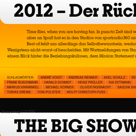
2012 – Der Rüc
Time flies, when you are having fun. In puncto Zeit sind w
aber an Spaß hat es in den Studios von sportradio360 n
Best-of fehlt uns allerdings das Selbstbewusstsein, wesh
Wenigstens-nicht-worst-of bescheiden. Mit Wortmeldungen von St
einem Blick hinter die Beziehungskulissen, dem Mission Statement
SCHLAGWÖRTER:
ANDRÉ VOIGT
ANDREAS RENNER
AXEL SCHULZ
BE
FRANK BUSCHMANN
HARALD SCHMIDT
HEINZ PRÜLLER
KAI DITTMANN
MARKUS KRAWINKEL
MICHAEL KÖRNER
OLIVER FASSNACHT
SASCHA B
TOBIAS DREWS
TONI POLSTER
WOLFF-CHRISTOPH FUSS
Donnerstag, 11.10.2012
THE BIG SHOW