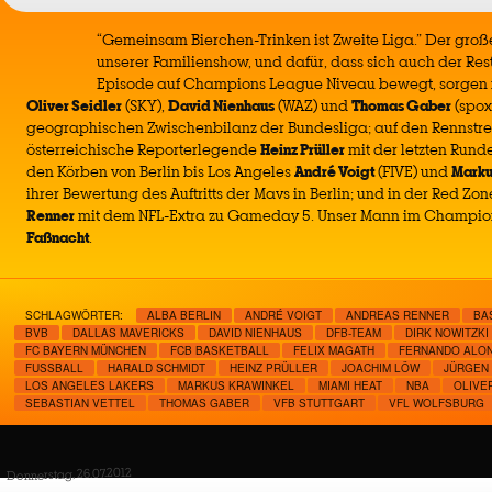
“Gemeinsam Bierchen-Trinken ist Zweite Liga.” Der gro
unserer Familienshow, und dafür, dass sich auch der R
Episode auf Champions League Niveau bewegt, sorgen i
Oliver Seidler
(SKY),
David Nienhaus
(WAZ) und
Thomas Gaber
(spox
geographischen Zwischenbilanz der Bundesliga; auf den Rennstrec
österreichische Reporterlegende
Heinz Prüller
mit der letzten Runde
den Körben von Berlin bis Los Angeles
André Voigt
(FIVE) und
Marku
ihrer Bewertung des Auftritts der Mavs in Berlin; und in der Red Zo
Renner
mit dem NFL-Extra zu Gameday 5. Unser Mann im Champion
Faßnacht
.
SCHLAGWÖRTER:
ALBA BERLIN
ANDRÉ VOIGT
ANDREAS RENNER
BA
BVB
DALLAS MAVERICKS
DAVID NIENHAUS
DFB-TEAM
DIRK NOWITZKI
FC BAYERN MÜNCHEN
FCB BASKETBALL
FELIX MAGATH
FERNANDO ALO
FUSSBALL
HARALD SCHMIDT
HEINZ PRÜLLER
JOACHIM LÖW
JÜRGEN
LOS ANGELES LAKERS
MARKUS KRAWINKEL
MIAMI HEAT
NBA
OLIVE
SEBASTIAN VETTEL
THOMAS GABER
VFB STUTTGART
VFL WOLFSBURG
Donnerstag, 26.07.2012