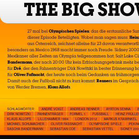
THE BIG SHO
27 mal bei
Olympischen Spielen
: das die erstaunliche S
dieser Episode Beteiligten. Wobei man sagen muss:
Heinz
aus Österreich, zeichnet alleine für 23 davon verantwortl
besonders an Mexico 1968 macht immer noch Freude. Sidney 2000
Mexikaner aller Zeiten an Olympia teilgenommen hat; Salt Lake Ci
Bandermann
, der nach 20:00 Uhr kein Erfrischungsgetränk mehr 
für
Dré
, der den Fahnenträger Dirk Nowitzki in bester Erinnerung 
für
Oliver Faßnacht
, der heute noch beim Gedanken an frühmorgendl
Damit auch der Fußball nicht zu kurz kommt:
Renners
im Gespräch 
von Werder Bremen,
Klaus Allofs
.
SCHLAGWÖRTER:
ANDRÉ VOIGT
ANDREAS RENNER
AYRTON SENNA
DIRK NOWITZKI
FAHNENTRÄGER
FORMEL 1
FUSSBALL
HEINZ PRÜLLE
KLAUS ALLOFS
LILLEHAMMER 1994
LONDON 2012
MARKUS KRAWINKEL
MICHAEL SCHUMACHER
OLIVER FASSNACHT
OLYMPISCHE SPIELE
PEKIN
SASCHA BANDERMANN
SEBASTIAN COE
SEBASTIAN VETTEL
SIDNEY 200