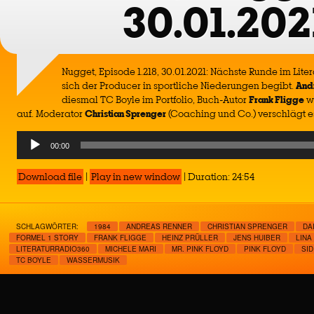
30.01.202
Nugget, Episode 1.218, 30.01.2021: Nächste Runde im Lit
sich der Producer in sportliche Niederungen begibt.
And
diesmal TC Boyle im Portfolio, Buch-Autor
Frank Fligge
wa
auf. Moderator
Christian Sprenger
(Coaching und Co.) verschlägt 
Audio
00:00
Player
Download file
|
Play in new window
|
Duration: 24:54
SCHLAGWÖRTER:
1984
ANDREAS RENNER
CHRISTIAN SPRENGER
DA
FORMEL 1 STORY
FRANK FLIGGE
HEINZ PRÜLLER
JENS HUIBER
LINA
LITERATURRADIO360
MICHELE MARI
MR. PINK FLOYD
PINK FLOYD
SI
TC BOYLE
WASSERMUSIK