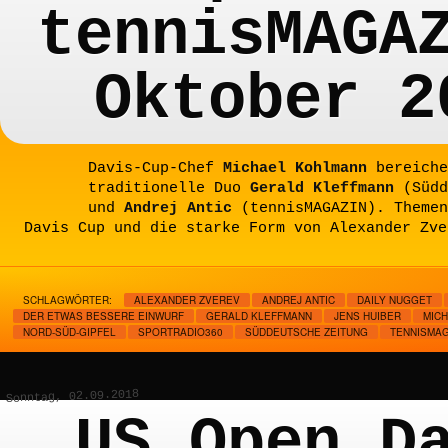
tennisMAGA
Oktober 2
Davis-Cup-Chef
Michael Kohlmann
bereiche
traditionelle Duo
Gerald Kleffmann
(Südd
und
Andrej Antic
(tennisMAGAZIN). Themen
Davis Cup und die starke Form von Alexander Zve
SCHLAGWÖRTER:
ALEXANDER ZVEREV
ANDREJ ANTIC
DAILY NUGGET
DER ETWAS BESSERE EINWURF
GERALD KLEFFMANN
JENS HUIBER
MIC
NORD-SÜD-GIPFEL
SPORTRADIO360
SÜDDEUTSCHE ZEITUNG
TENNISMAG
Sonntag, 02.09.2018
US Open D