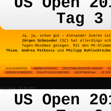
US Open 20
Tag 3
Ja, ja, schon gut – Alexander Zverev ist
Jürgen Schmieder
(SZ) hat allerdings sch
Tages-Resümee gezogen. Mit den PK-Stimm
Thiem
,
Andrea Petkovic
und
Philipp Kohlschreibe
SCHLAGWÖRTER:
ANDREA PETKOVIC
DER ETWAS BESSERE EINWURF
DO
JÜRGEN SCHMIEDER
PHILIPP KOHLSCHREIBER
SPORTRADIO360
US OPE
Mittwoch, 30.08.2017
US Open 20