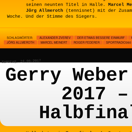
seinen neunten Titel in Halle.
Marcel Me
Jörg Allmeroth
(tennisnet) mit der Zusam
Woche. Und der Stimme des Siegers.
SCHLAGWÖRTER:
ALEXANDER ZVEREV
DER ETWAS BESSERE EINWURF
JÖRG ALLMEROTH
MARCEL MEINERT
ROGER FEDERER
SPORTRADIO360
Samstag, 24.06.2017
Gerry Weber
2017 –
Halbfina