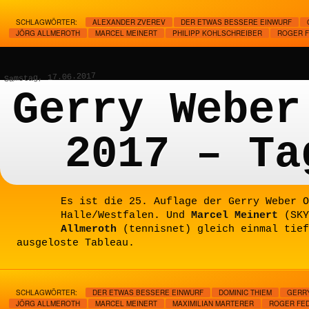
SCHLAGWÖRTER:
ALEXANDER ZVEREV
DER ETWAS BESSERE EINWURF
JÖRG ALLMEROTH
MARCEL MEINERT
PHILIPP KOHLSCHREIBER
ROGER 
Samstag, 17.06.2017
Gerry Weber
2017 – Ta
Es ist die 25. Auflage der Gerry Weber O
Halle/Westfalen. Und
Marcel Meinert
(SKY
Allmeroth
(tennisnet) gleich einmal tief
ausgeloste Tableau.
SCHLAGWÖRTER:
DER ETWAS BESSERE EINWURF
DOMINIC THIEM
GERR
JÖRG ALLMEROTH
MARCEL MEINERT
MAXIMILIAN MARTERER
ROGER FE