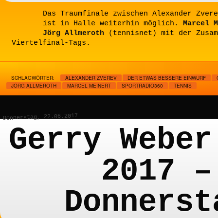
Das Traumfinale zwischen Alexander Zvere
ist in Halle weiterhin möglich.
Marcel M
Jörg Allmeroth
(tennisnet) mit der Zusam
Viertelfinal-Tags.
SCHLAGWÖRTER:
ALEXANDER ZVEREV
DER ETWAS BESSERE EINWURF
JÖRG ALLMEROTH
MARCEL MEINERT
SPORTRADIO360
TENNIS
Donnerstag, 22.06.2017
Gerry Weber
2017 –
Donnerst