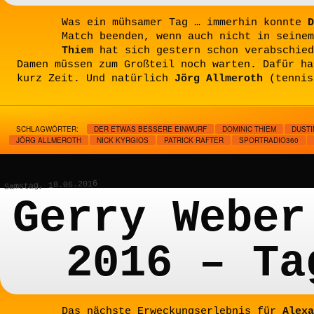
Was ein mühsamer Tag … immerhin konnte
D
Match beenden, wenn auch nicht in seine
Thiem
hat sich gestern schon verabschied
Damen müssen zum Großteil noch warten. Dafür h
kurz Zeit. Und natürlich
Jörg Allmeroth
(tennis
SCHLAGWÖRTER:
DER ETWAS BESSERE EINWURF
DOMINIC THIEM
DUST
JÖRG ALLMEROTH
NICK KYRGIOS
PATRICK RAFTER
SPORTRADIO360
Samstag, 18.06.2016
Gerry Weber
2016 – Ta
Das nächste Erweckungserlebnis für
Alexa