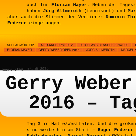
auch für
Florian Mayer
. Neben der Tagesz
haben
Jörg Allmeroth
(tennisnet) und
Mar
aber auch die Stimmen der Verlierer
Dominic Thi
Federer
eingefangen.
SCHLAGWÖRTER:
ALEXANDER ZVEREV
DER ETWAS BESSERE EINWURF
FLORIAN MAYER
GERRY WEBER OPEN 2016
JÖRG ALLMEROTH
MARCEL 
Donnerstag, 16.06.2016
Gerry Weber
2016 – Ta
Tag 3 in Halle/Westfalen: Und die großen
sind weiterhin am Start –
Roger Federer