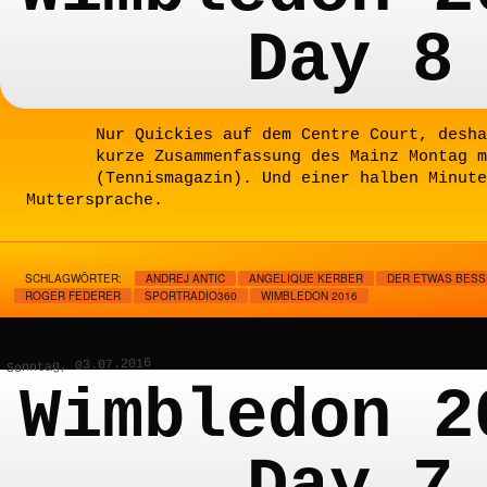
Day 8
Nur Quickies auf dem Centre Court, desha
kurze Zusammenfassung des Mainz Montag 
(Tennismagazin). Und einer halben Minut
Muttersprache.
SCHLAGWÖRTER:
ANDREJ ANTIC
ANGELIQUE KERBER
DER ETWAS BESS
ROGER FEDERER
SPORTRADIO360
WIMBLEDON 2016
Sonntag, 03.07.2016
Wimbledon 2