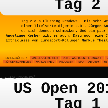
Tag 2
Tag 2 aus Flushing Meadows – mit sehr we
einer Titelverteidigerin a.D..
Jürgen Sc
es sich dennoch schmecken. Und ein paar 
Angelique Kerber
gibt es auch. Dazu noch eine C
Extraklasse vom Eurosport-Kollegen
Markus Theil
SCHLAGWÖRTER:
ANGELIQUE KERBER
DER ETWAS BESSERE EINWURF
JÜRGEN SCHMIEDER
MARKUS THEIL
PRODUCER
SPORTRADIO360
US
Dienstag, 29.08.2017
US Open 20
Tag 1