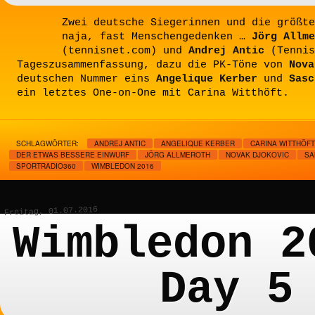
Zwei deutsche Siegerinnen und die größte
naja, fast Menschengedenken …
Jörg Allme
(tennisnet.com) und
Andrej Antic
(Tennis
Tageszusammenfassung, dazu die PK-Töne von
Nova
deutschen Nummer eins
Angelique Kerber
und
Sasc
ein letztes One-on-One mit Carina Witthöft.
SCHLAGWÖRTER:
ANDREJ ANTIC
ANGELIQUE KERBER
CARINA WITTHÖFT
DER ETWAS BESSERE EINWURF
JÖRG ALLMEROTH
NOVAK DJOKOVIC
SA
SPORTRADIO360
WIMBLEDON 2016
Freitag, 01.07.2016
Wimbledon 2
Day 5