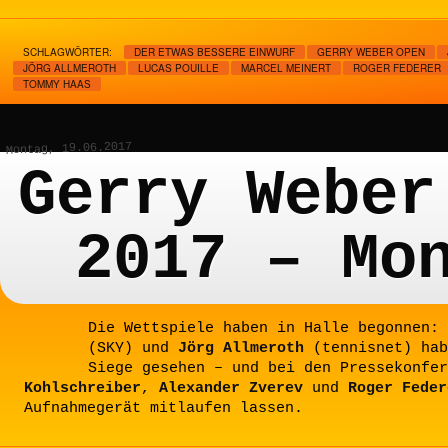
SCHLAGWÖRTER:
DER ETWAS BESSERE EINWURF
GERRY WEBER OPEN
JÖRG ALLMEROTH
LUCAS POUILLE
MARCEL MEINERT
ROGER FEDERER
TOMMY HAAS
Montag, 19.06.2017
Gerry Weber
2017 – Mo
Die Wettspiele haben in Halle begonnen:
(SKY) und
Jörg Allmeroth
(tennisnet) hab
Siege gesehen – und bei den Pressekonfe
Kohlschreiber
,
Alexander Zverev
und
Roger Feder
Aufnahmegerät mitlaufen lassen.