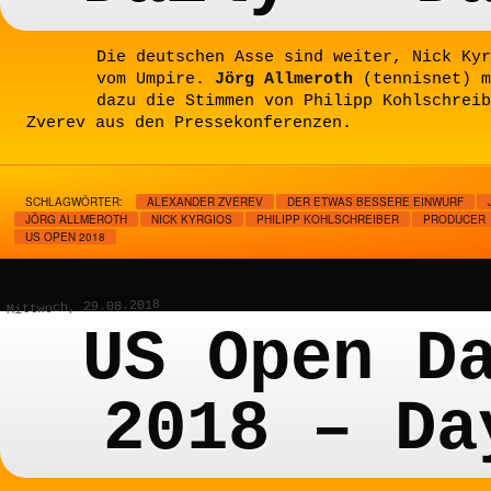
Die deutschen Asse sind weiter, Nick Kyr
vom Umpire.
Jörg Allmeroth
(tennisnet) m
dazu die Stimmen von Philipp Kohlschreib
Zverev aus den Pressekonferenzen.
SCHLAGWÖRTER:
ALEXANDER ZVEREV
DER ETWAS BESSERE EINWURF
JÖRG ALLMEROTH
NICK KYRGIOS
PHILIPP KOHLSCHREIBER
PRODUCER
US OPEN 2018
Mittwoch, 29.08.2018
US Open D
2018 – Da