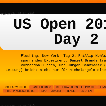
Mittwoch, 31.08.2016
US Open 20
Day 2
Flushing, New York, Tag 2:
Phillip Kohls
spannendes Experiment,
Daniel Brands
tra
Vorhandball nach, und
Jürgen Schmieder
(
Zeitung) bricht nicht nur für Michelangelo eine
SCHLAGWÖRTER:
DANIEL BRANDS
DER ETWAS BESSERE EINWURF
JENS
PHILIPP KOHLSCHREIBER
SPORTRADIO360
TENNIS
US OPEN