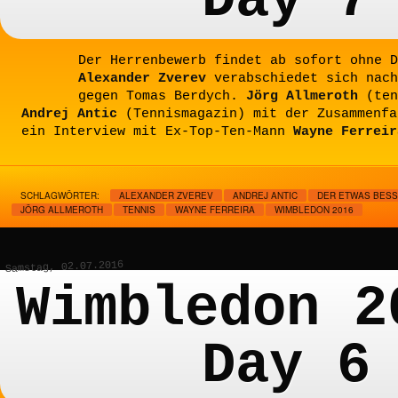
Day 7
Der Herrenbewerb findet ab sofort ohne D
Alexander Zverev
verabschiedet sich nach
gegen Tomas Berdych.
Jörg Allmeroth
(ten
Andrej Antic
(Tennismagazin) mit der Zusammenfa
ein Interview mit Ex-Top-Ten-Mann
Wayne Ferreir
SCHLAGWÖRTER:
ALEXANDER ZVEREV
ANDREJ ANTIC
DER ETWAS BESS
JÖRG ALLMEROTH
TENNIS
WAYNE FERREIRA
WIMBLEDON 2016
Samstag, 02.07.2016
Wimbledon 2
Day 6