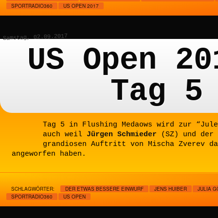
SPORTRADIO360
US OPEN 2017
Samstag, 02.09.2017
US Open 20
Tag 5
Tag 5 in Flushing Medaows wird zur “Jule
auch weil
Jürgen Schmieder
(SZ) und der 
grandiosen Auftritt von Mischa Zverev da
angeworfen haben.
SCHLAGWÖRTER:
DER ETWAS BESSERE EINWURF
JENS HUIBER
JULIA 
SPORTRADIO360
US OPEN