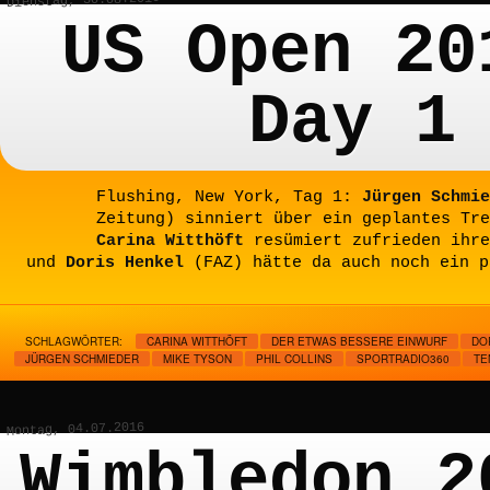
Dienstag, 30.08.2016
US Open 20
Day 1
Flushing, New York, Tag 1:
Jürgen Schmie
Zeitung) sinniert über ein geplantes Tre
Carina Witthöft
resümiert zufrieden ihre
und
Doris Henkel
(FAZ) hätte da auch noch ein p
SCHLAGWÖRTER:
CARINA WITTHÖFT
DER ETWAS BESSERE EINWURF
DO
JÜRGEN SCHMIEDER
MIKE TYSON
PHIL COLLINS
SPORTRADIO360
TE
Montag, 04.07.2016
Wimbledon 2