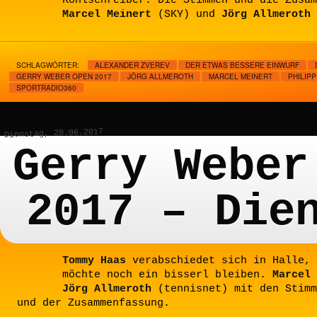
Kohlschreiber. Die Stimmen und die Zusam
Marcel Meinert
(SKY) und
Jörg Allmeroth
SCHLAGWÖRTER:
ALEXANDER ZVEREV
DER ETWAS BESSERE EINWURF
GERRY WEBER OPEN 2017
JÖRG ALLMEROTH
MARCEL MEINERT
PHILIP
SPORTRADIO360
Dienstag, 20.06.2017
Gerry Weber
2017 – Die
Tommy Haas
verabschiedet sich in Halle,
möchte noch ein bisserl bleiben.
Marcel 
Jörg Allmeroth
(tennisnet) mit den Stimm
und der Zusammenfassung.