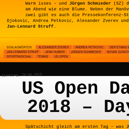
Warm isses – und
Jürgen Schmieder
(SZ) d
am Abend wie eine Blume. Neben der Manöv
zwei gibt es auch die Pressekonferenz-St
Djokovic, Andrea Petkovic, Alexander Zverev und
Jan-Lennard Struff
.
SCHLAGWÖRTER:
ALEXANDER ZVEREV
ANDREA PETKOVIC
DER ETWAS 
JAN-LENNARD STRUFF
JENS HUIBER
JÜRGEN SCHMIEDER
NOVAK DJOKO
SPORTRADIO360
TENNIS
US OPEN
Dienstag, 28.08.2018
US Open D
2018 – Da
Spätschicht gleich am ersten Tag – was
J