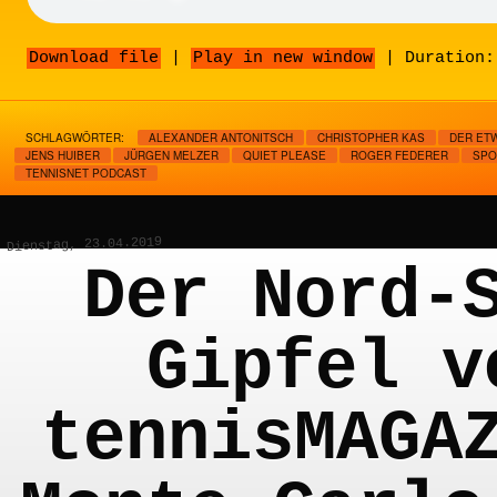
Download file
|
Play in new window
|
Duration:
SCHLAGWÖRTER:
ALEXANDER ANTONITSCH
CHRISTOPHER KAS
DER ET
JENS HUIBER
JÜRGEN MELZER
QUIET PLEASE
ROGER FEDERER
SPO
TENNISNET PODCAST
Dienstag, 23.04.2019
Der Nord-
Gipfel v
tennisMAGA