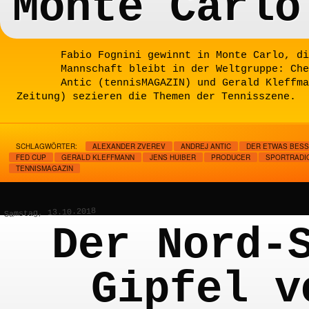
Monte Carlo
Fabio Fognini gewinnt in Monte Carlo, di
Mannschaft bleibt in der Weltgruppe: Che
Antic (tennisMAGAZIN) und Gerald Kleffma
Zeitung) sezieren die Themen der Tennisszene.
SCHLAGWÖRTER:
ALEXANDER ZVEREV
ANDREJ ANTIC
DER ETWAS BESS
FED CUP
GERALD KLEFFMANN
JENS HUIBER
PRODUCER
SPORTRADI
TENNISMAGAZIN
Samstag, 13.10.2018
Der Nord-
Gipfel v