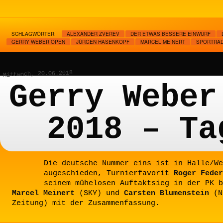
SCHLAGWÖRTER:
ALEXANDER ZVEREV
DER ETWAS BESSERE EINWURF
GERRY WEBER OPEN
JÜRGEN HASENKOPF
MARCEL MEINERT
SPORTRAD
Mittwoch, 20.06.2018
Gerry Weber
2018 – Ta
Die deutsche Nummer eins ist in Halle/We
augeschieden, Turnierfavorit
Roger Feder
seinem mühelosen Auftaktsieg in der PK b
Marcel Meinert
(SKY) und
Carsten Blumenstein
(N
Zeitung) mit der Zusammenfassung.