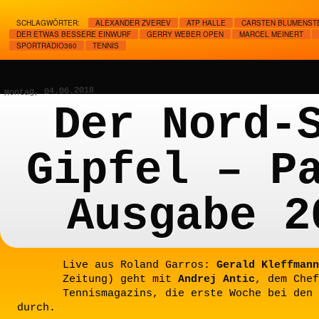
SCHLAGWÖRTER:
ALEXANDER ZVEREV
ATP HALLE
CARSTEN BLUMENST
DER ETWAS BESSERE EINWURF
GERRY WEBER OPEN
MARCEL MEINERT
SPORTRADIO360
TENNIS
Montag, 04.06.2018
Der Nord-
Gipfel – P
Ausgabe 2
Live aus Roland Garros:
Gerald Kleffmann
Zeitung) geht mit
Andrej Antic
, dem Chef
Tennismagazins, die erste Woche bei den 
durch.