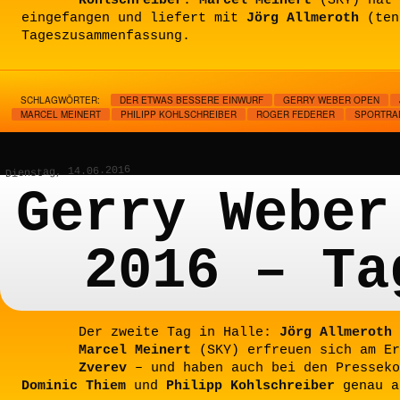
Kohlschreiber
.
Marcel Meinert
(SKY) hat 
eingefangen und liefert mit
Jörg Allmeroth
(ten
Tageszusammenfassung.
SCHLAGWÖRTER:
DER ETWAS BESSERE EINWURF
GERRY WEBER OPEN
MARCEL MEINERT
PHILIPP KOHLSCHREIBER
ROGER FEDERER
SPORTRA
Dienstag, 14.06.2016
Gerry Weber
2016 – Ta
Der zweite Tag in Halle:
Jörg Allmeroth
Marcel Meinert
(SKY) erfreuen sich am E
Zverev
– und haben auch bei den Presseko
Dominic Thiem
und
Philipp Kohlschreiber
genau a