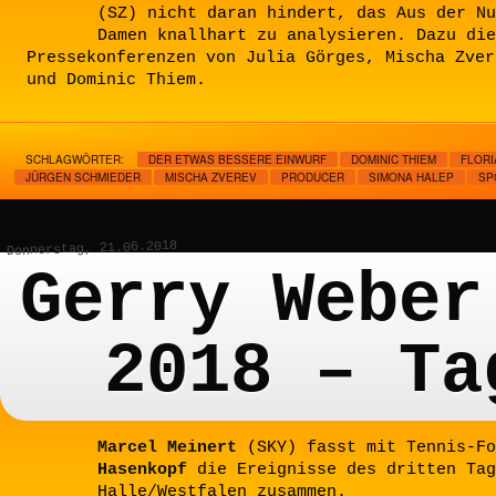
(SZ) nicht daran hindert, das Aus der Nu
Damen knallhart zu analysieren. Dazu die
Pressekonferenzen von Julia Görges, Mischa Zver
und Dominic Thiem.
SCHLAGWÖRTER:
DER ETWAS BESSERE EINWURF
DOMINIC THIEM
FLORI
JÜRGEN SCHMIEDER
MISCHA ZVEREV
PRODUCER
SIMONA HALEP
SP
Donnerstag, 21.06.2018
Gerry Weber
2018 – Ta
Marcel Meinert
(SKY) fasst mit Tennis-F
Hasenkopf
die Ereignisse des dritten Tag
Halle/Westfalen zusammen.