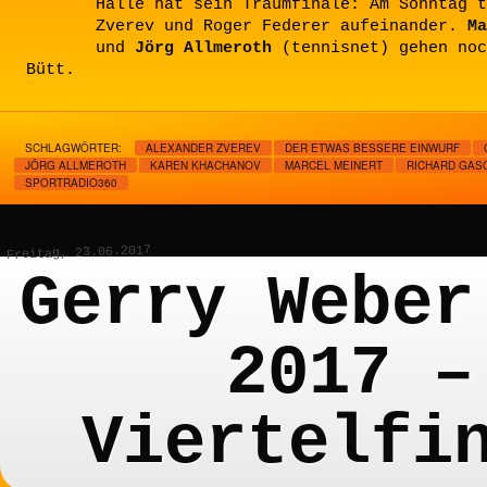
Halle hat sein Traumfinale: Am Sonntag t
Zverev und Roger Federer aufeinander.
Ma
und
Jörg Allmeroth
(tennisnet) gehen noc
Bütt.
SCHLAGWÖRTER:
ALEXANDER ZVEREV
DER ETWAS BESSERE EINWURF
JÖRG ALLMEROTH
KAREN KHACHANOV
MARCEL MEINERT
RICHARD GAS
SPORTRADIO360
Freitag, 23.06.2017
Gerry Weber
2017 –
Viertelfi