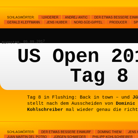
SCHLAGWÖRTER:
12HOERER
ANDREJ ANTIC
DER ETWAS BESSERE EINW
GERALD KLEFFMANN
JENS HUIBER
NORD-SÜD-GIPFEL
PRODUCER
SP
Dienstag, 05.09.2017
US Open 20
Tag 8
Tag 8 in Flushing: Back in town – und
Jü
stellt nach dem Ausscheiden von
Dominic
Kohlschreiber
mal wieder genau die richt
SCHLAGWÖRTER:
DER ETWAS BESSERE EINWURF
DOMINIC THIEM
JENS 
JUAN MARTIN DEL POTRO
JÜRGEN SCHMIEDER
PHILIPP KOHLSCHREIBER