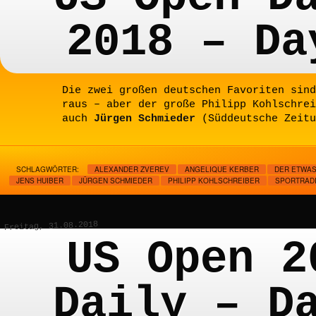
2018 – Da
Die zwei großen deutschen Favoriten sind
raus – aber der große Philipp Kohlschrei
auch
Jürgen Schmieder
(Süddeutsche Zeitu
SCHLAGWÖRTER:
ALEXANDER ZVEREV
ANGELIQUE KERBER
DER ETWAS
JENS HUIBER
JÜRGEN SCHMIEDER
PHILIPP KOHLSCHREIBER
SPORTRAD
Freitag, 31.08.2018
US Open 2
Daily – D