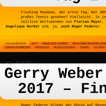
Flushing Meadows, der erste Tag: Hat
Jür
großes Tennis gesehen? Vielleicht. In je
zeitlose Wortspenden von
Florian Mayer
,
Angelique Kerber
und, ja,
auch Roger Federer
.
SCHLAGWÖRTER:
2017
ANGELIQUE KERBER
DER ETWAS BESSERE EIN
JÜRGEN SCHMIEDER
PRODUCER
ROGER FEDERER
TENNIS
US OPEN
Sonntag, 25.06.2017
Gerry Weber
2017 – Fi
Roger Federer bliebt der König auf Rasen