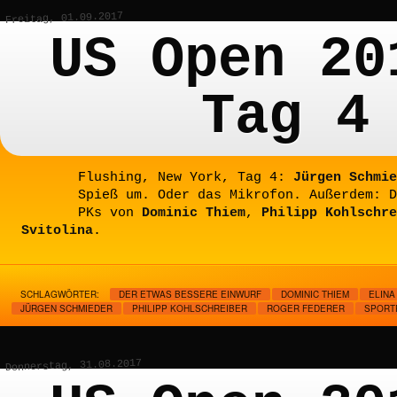
Freitag, 01.09.2017
US Open 20
Tag 4
Flushing, New York, Tag 4:
Jürgen Schmie
Spieß um. Oder das Mikrofon. Außerdem: D
PKs von
Dominic Thiem
,
Philipp Kohlschre
Svitolina
.
SCHLAGWÖRTER:
DER ETWAS BESSERE EINWURF
DOMINIC THIEM
ELINA
JÜRGEN SCHMIEDER
PHILIPP KOHLSCHREIBER
ROGER FEDERER
SPORT
Donnerstag, 31.08.2017