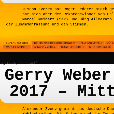
Mischa Zverev hat Roger Federer stark ge
hat sich aber der Rekordgewinner von Hal
Marcel Meinert
(SKY) und
Jörg Allmeroth
der Zusammenfassung und den Stimmen.
SCHLAGWÖRTER:
DER ETWAS BESSERE EINWURF
FLORIAN MAYER
JÖRG
MARCEL MEINERT
MISCHA ZVEREV
ROGER FEDERER
SPORTRADIO360
Mittwoch, 21.06.2017
Gerry Weber
2017 – Mit
Alexander Zveev gewinnt das deutsche Due