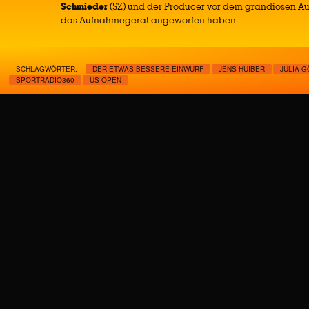
Schmieder
(SZ) und der Producer vor dem grandiosen Auf
das Aufnahmegerät angeworfen haben.
SCHLAGWÖRTER:
DER ETWAS BESSERE EINWURF
JENS HUIBER
JULIA 
SPORTRADIO360
US OPEN