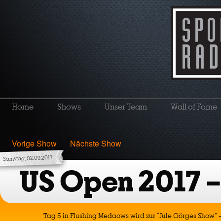
Home
Shows
Unser Team
Wall of Fame
Vorige Show
Nächste Show
Samstag, 02.09.2017
US Open 2017 –
Tag 5 in Flushing Medaows wird zur “Jule Görges Show” 