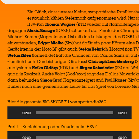
Ein Glück, dass unserer kleine, sympathische Familiensh
erstaunlich kühlen Steiermark aufgenommen wird, Nur s
HSV-Fan
Thomas Wagner
(RTL) wieder auf Normaltemperat
dagegen
Alexis Menuge
(DAZN) schon auf das Finale der Champi
Michael Körner (Magentasport) ist mit den Leistungen des FCBB in l
einverstanden,
Edgar Mielke
(Sky) hat dafür ein paar Hörern eine
Gerüchten in der MotoGP gibt auch
Stefan Heinrich
(Motorvision TV
Stefan Ehlen
(formel1.de) hält die Chancen von Carlos Sainz sr. auf 
ziemlich hoch. Den bisherigen Giro fasst
Christoph Leuchtenberg
(S
analysieren
Heiko Oldörp
(NDR) und
Jürgen Schmieder
(SZ) das We
quasi in Realzeit. André Voigt (GotNexxt) sagt den Dallas Maverick
dann bekunden
Simon Graf
(Tagesanzeiger) und
Paul Häuser
(Sky) 
Huiber noch eine gemeinsame Liebe für das Spiel von Lorenzo Muse
Hier die gesamte BIG SHOW 711 von sportradio360
Audio
00:00
00:00
Player
Part 1 – Erleichterung oder Freude beim HSV?
Audio
00:00
00:00