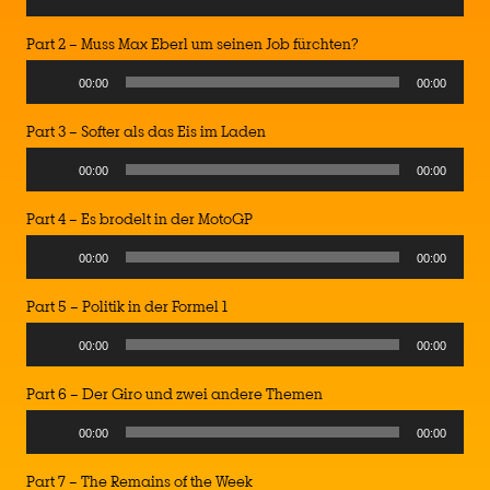
Player
Part 2 – Muss Max Eberl um seinen Job fürchten?
Audio
00:00
00:00
Player
Part 3 – Softer als das Eis im Laden
Audio
00:00
00:00
Player
Part 4 – Es brodelt in der MotoGP
Audio
00:00
00:00
Player
Part 5 – Politik in der Formel 1
Audio
00:00
00:00
Player
Part 6 – Der Giro und zwei andere Themen
Audio
00:00
00:00
Player
Part 7 – The Remains of the Week