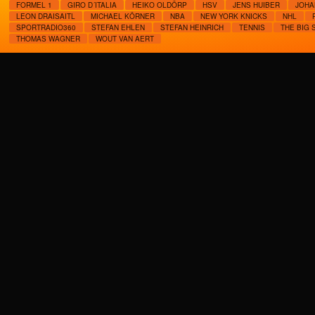
FORMEL 1
GIRO D´ITALIA
HEIKO OLDÖRP
HSV
JENS HUIBER
JOHA
LEON DRAISAITL
MICHAEL KÖRNER
NBA
NEW YORK KNICKS
NHL
SPORTRADIO360
STEFAN EHLEN
STEFAN HEINRICH
TENNIS
THE BIG
THOMAS WAGNER
WOUT VAN AERT