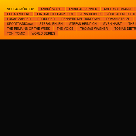
SCHLAGWÖRTER:
ANDRÉ VOIGT
ANDREAS RENNER
AXEL GOLDMANN
EDGAR MIELKE
EINTRACHT FRANKFURT
JENS HUIBER
JÜRG ALLMEROTH
LUKAS ZAHRER
PRODUCER
RENNERS NFL RUNDOWN
ROMAN STELZL
SPORTRADIO360
STEFAN EHLEN
STEFAN HEINRICH
SVEN HAIST
THE 
THE REMAINS OF THE WEEK
THE VOICE
THOMAS WAGNER
TOBIAS DIETR
TONI TOMIC
WORLD SERIES