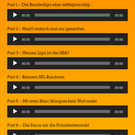
Part 1 – Die Bundesliga eher mittelprächtig …
Audio
00:00
00:00
Player
Part 2 – ManU einfach mal nur genießen
Audio
00:00
00:00
Player
Part 3 – Wessen Liga ist die NBA?
Audio
00:00
00:00
Player
Part 4 – Renners NFL Rundown
Audio
00:00
00:00
Player
Part 5 – Mit wem Marc Marquez kein Wort redet
Audio
00:00
00:00
Player
Part 6 – Die Farce um die Präsidentenwahl