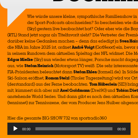
Wie würde unsere kleine, sympathische Familienshow i
der Sport-Podcasts abschneiden? So bescheiden wie die
(Sky) gestern live beobachtet hat? Oder eher wie die Bay
(RTL) Stand jetzt sogar als Titelfavorit sieht? Die Vertreter der Pr
darüber keine Gedanken machen – denn das erledigt ja
Sven Hais
die NBA im Jahre 2025 ist, ordnet
André Voigt
(GotNexxt) ein, bevor 
in seinem Rundown dem aktuellen Spieltag der NFL widmet. Die 
Edgar Mielke
(Sky) nun wieder etwas länger, Porsche macht dageg
aus, wie
Stefan Heinrich
(Motorsport TV) weiß. Die sehr interessan
FIA-Präsidenten beleuchtet dann
Stefan Ehlen
(formel1.de). In Söl
Ski-Saison eröffnet,
Roman Stelzl
(Tiroler Tageszeitung) wird vor Ort
(derstandard) aus der Ferne beobachten.
Tom Häberlein
(SID) brin
mit, kümmert sich aber mit
Axel Goldmann
(Drei90) und
Tobias Diet
anstehende World Series. Und dann gibt es noch den aktuellen K
(tennisnet) zur Tennisszene, der vom Producer Jens Huiber abgen
Hier die gesamte BIG SHOW 732 von sportradio360
Audio
00:00
00:00
Player