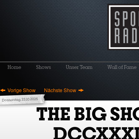
Home
Shows
Unser Team
Wall of Fame
Vorige Show
Nächste Show
Donnerstag, 23.10.2025
THE BIG S
DCCXXXI