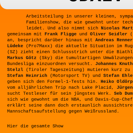
Arbeitsteilung in unserer kleinen, sympa
Familienshow, die wie gewohnt unter tech
leidet. Und also nimmt sich
Nicolas Mart
gemeinsam mit
Frank Fligge
und
Oliver Seidler
(S
an, bespricht darüber hinaus mit
Andreas Renner
Lüdeke
(Pro7Maxx) die aktuelle Situation im Ru
(SZ) zieht einen Schlussstrich unter die Biathl
Markus Götz
(Sky) die tumultartigen Umwälzungen
Bundesliga einzuordnen versucht.
Johannes Knuth
Stelzl
(Tiroler Tageszeitung) mutieren kurz zu 
Stefan Heinrich
(Motorsport TV) und
Stefan Ehle
geben sich den Formel-1-Tests hin.
Heiko Oldörp
vom alljährlichen Trip nach Lake Placid,
Jürgen
sucht Testleser für sein jüngstes Werk.
Seb Dum
sich wie gewohnt um die NBA, und Davis-Cup-Che
erklärt seine dann doch erstaunlich aussichtsre
Mannschaftsaufstellung gegen Weißrussland.
Hier die gesamte Show