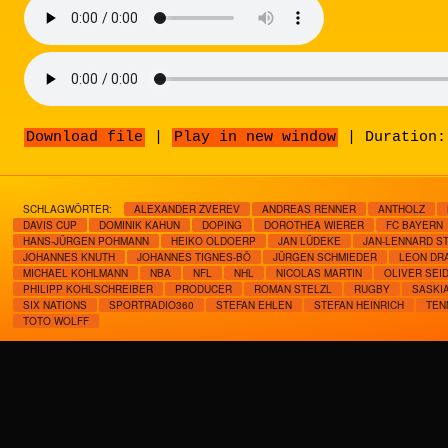
Download file
|
Play in new window
|
Duration:
SCHLAGWÖRTER:
ALEXANDER ZVEREV
ANDREAS RENNER
ANTHOLZ
DAVIS CUP
DOMINIK KAHUN
DOPING
DOROTHEA WIERER
FC BAYERN
HANS-JÜRGEN POHMANN
HEIKO OLDOERP
JAN LÜDEKE
JAN-LENNARD S
JOHANNES KNUTH
JOHANNES TIGNES-BÖ
JÜRGEN SCHMIEDER
LEON DRA
MICHAEL KOHLMANN
NBA
NFL
NHL
NICOLAS MARTIN
OLIVER SEI
PHILIPP KOHLSCHREIBER
PRODUCER
ROMAN STELZL
RUGBY
SASKI
SIX NATIONS
SPORTRADIO360
STEFAN EHLEN
STEFAN HEINRICH
TEN
TOTO WOLFF