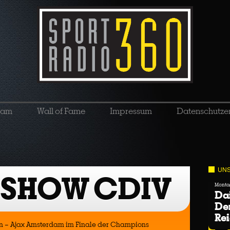
eam
Wall of Fame
Impressum
Datenschutze
UNS
 SHOW CDIV
Montag
Dai
Der
Re
en – Ajax Amsterdam im Finale der Champions