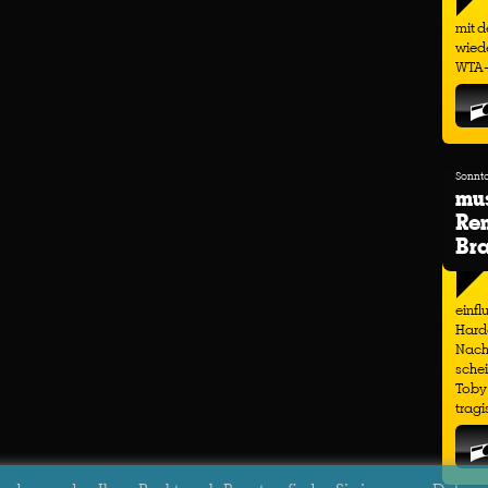
mit d
wiede
WTA-T
Sonnta
mu
Ren
Bra
einfl
Hardc
Nachf
schei
Toby 
trag