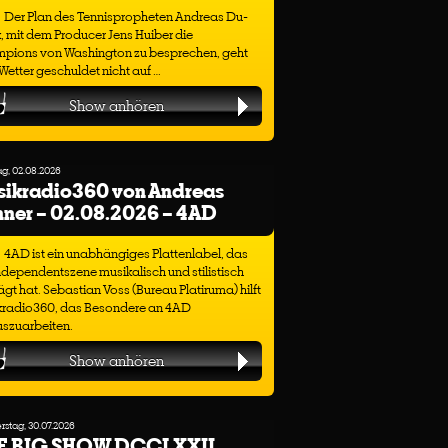
Der Plan des Tennispropheten Andreas Du-
, mit dem Producer Jens Huiber die
pions von Washington zu besprechen, geht
etter geschuldet nicht auf …
Show anhören
g, 02.08.2026
sikradio360 von Andreas
ner – 02.08.2026 – 4AD
4AD ist ein unabhängiges Plattenlabel, das
ndependentszene musikalisch und stilistisch
gt hat. Sebastian Voss (Bureau Platiruma) hilft
kradio360, das Besondere an 4AD
uszuarbeiten.
Show anhören
stag, 30.07.2026
E BIG SHOW DCCLXXII