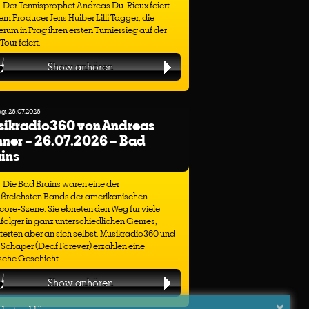
Der Tennisprophet Andreas Du-Rieux feiert
em Producer Jens Huiber Lilli Tagger, die
rum in Prag ihren ersten Turniersieg auf der
our feiert.
Show anhören
g, 26.07.2026
sikradio360 von Andreas
ner – 26.07.2026 – Bad
ins
Die Bad Brains waren eine der
ußreichsten Bands der amerikanischen
ore-Szene. Sie ebneten den Weg für viele
olger in ganz unterschiedlichen Genres,
terten aber an sich selbst. Musikradio360 und
Schaper (Deaf Forever) erzählen eine
ische Geschicht
Show anhören
×