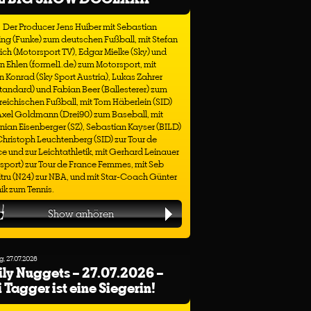
Der Producer Jens Huiber mit Sebastian
ng (Funke) zum deutschen Fußball, mit Stefan
ich (Motorsport TV), Edgar Mielke (Sky) und
n Ehlen (formel1.de) zum Motorsport, mit
n Konrad (Sky Sport Austria), Lukas Zahrer
tandard) und Fabian Beer (Ballesterer) zum
reichischen Fußball, mit Tom Häberlein (SID)
Axel Goldmann (Drei90) zum Baseball, mit
nian Eisenberger (SZ), Sebastian Kayser (BILD)
hristoph Leuchtenberg (SID) zur Tour de
e und zur Leichtathletik, mit Gerhard Leinauer
sport) zur Tour de France Femmes, mit Seb
ru (N24) zur NBA, und mit Star-Coach Günter
ik zum Tennis.
Show anhören
, 27.07.2026
ly Nuggets – 27.07.2026 –
li Tagger ist eine Siegerin!