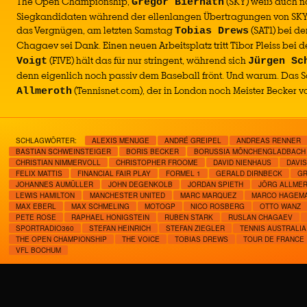
The Open Championship,
(SKY) weiß auch n
Gregor Biernath
Siegkandidaten während der ellenlangen Übertragungen von SKY.
das Vergnügen, am letzten Samstag
(SAT1) bei de
Tobias Drews
Chagaev sei Dank. Einen neuen Arbeitsplatz tritt Tibor Pleiss bei d
(FIVE) hält das für nur stringent, während sich
Voigt
Jürgen Sc
denn eigenlich noch passiv dem Baseball frönt. Und warum. Das 
(Tennisnet.com), der in London noch Meister Becker v
Allmeroth
SCHLAGWÖRTER:
ALEXIS MENUGE
ANDRÉ GREIPEL
ANDREAS RENNER
BASTIAN SCHWEINSTEIGER
BORIS BECKER
BORUSSIA MÖNCHENGLADBACH
CHRISTIAN NIMMERVOLL
CHRISTOPHER FROOME
DAVID NIENHAUS
DAVI
FELIX MATTIS
FINANCIAL FAIR PLAY
FORMEL 1
GERALD DIRNBECK
GR
JOHANNES AUMÜLLER
JOHN DEGENKOLB
JORDAN SPIETH
JÖRG ALLME
LEWIS HAMILTON
MANCHESTER UNITED
MARC MARQUEZ
MARCO HAGEM
MAX EBERL
MAX SCHMELING
MOTOGP
NICO ROSBERG
OTTO WANZ
PETE ROSE
RAPHAEL HONIGSTEIN
RUBEN STARK
RUSLAN CHAGAEV
SPORTRADIO360
STEFAN HEINRICH
STEFAN ZIEGLER
TENNIS AUSTRALIA
THE OPEN CHAMPIONSHIP
THE VOICE
TOBIAS DREWS
TOUR DE FRANCE
VFL BOCHUM