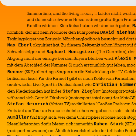
Summertime, and the living is easy … Leider nicht, wesh
und dennoch schweren Herzens dem großartigen Franco
Familie widmen. Eine Reise haben wir dennoch getan,
M
nämlich, der mit dem Producer den Ruhrpoeten
David Nienhau
Trainingslager von Borussia Mönchengladbach besucht und dort 
akquiriert hat. Zu diesem Zeitpunkt schon längst auf d
Max Eberl
Schweinsteiger und
(The Guardian), der 
Raphael Honigstein
Abgang nicht der einzige bei den Bayern bleiben wird.
Alexis 
mit dem Abschied der Nummer 31 auch erstaunlich gut leben, mach
(SKY) allerdings Sorgen um die Entwicklung der TV-Gelder
Renner
britischen Insel. Für die Formel 1 gibt es noch Kohle vom Fernsehen
auch wieder Live-Sport in Deutschland, wie
Christian Nimme
den Niederlanden hat indes
(motorsport-total
Stefan Ziegler
während sich Gerald Dirnbeck (motorsport-total.com) der MotoGP
(Motors TV) so titulierten “Großen Preis von 
Stefan Heinrich
Preis bei der Tour de France scheint schon vergeben zu sein, nicht
(SZ) fragt sich, wer denn Christopher Froome noch stopp
Aumüller
Ideenlieferanten dafür bieten sich immerhin
(SID)
Ruben Stark
(radsport-news.com) an. Ähnlich favorisiert wie der britische Peda