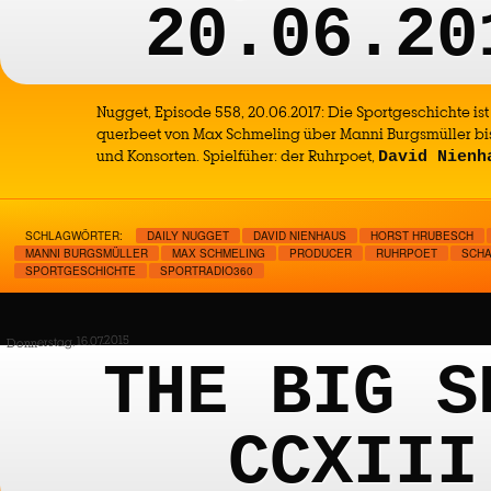
20.06.20
Nugget, Episode 558, 20.06.2017: Die Sportgeschichte ist
querbeet von Max Schmeling über Manni Burgsmüller bis
und Konsorten. Spielfüher: der Ruhrpoet,
David Nienh
SCHLAGWÖRTER:
DAILY NUGGET
DAVID NIENHAUS
HORST HRUBESCH
MANNI BURGSMÜLLER
MAX SCHMELING
PRODUCER
RUHRPOET
SCHA
SPORTGESCHICHTE
SPORTRADIO360
Donnerstag, 16.07.2015
THE BIG S
CCXIII