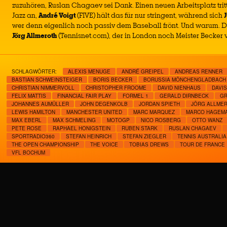
zuzuhören, Ruslan Chagaev sei Dank. Einen neuen Arbeitsplatz tritt
Jazz an,
André Voigt
(FIVE) hält das für nur stringent, während sich
wer denn eigenlich noch passiv dem Baseball frönt. Und warum. D
Jörg Allmeroth
(Tennisnet.com), der in London noch Meister Becker 
SCHLAGWÖRTER:
ALEXIS MENUGE
ANDRÉ GREIPEL
ANDREAS RENNER
BASTIAN SCHWEINSTEIGER
BORIS BECKER
BORUSSIA MÖNCHENGLADBACH
CHRISTIAN NIMMERVOLL
CHRISTOPHER FROOME
DAVID NIENHAUS
DAVI
FELIX MATTIS
FINANCIAL FAIR PLAY
FORMEL 1
GERALD DIRNBECK
GR
JOHANNES AUMÜLLER
JOHN DEGENKOLB
JORDAN SPIETH
JÖRG ALLME
LEWIS HAMILTON
MANCHESTER UNITED
MARC MARQUEZ
MARCO HAGEM
MAX EBERL
MAX SCHMELING
MOTOGP
NICO ROSBERG
OTTO WANZ
PETE ROSE
RAPHAEL HONIGSTEIN
RUBEN STARK
RUSLAN CHAGAEV
SPORTRADIO360
STEFAN HEINRICH
STEFAN ZIEGLER
TENNIS AUSTRALIA
THE OPEN CHAMPIONSHIP
THE VOICE
TOBIAS DREWS
TOUR DE FRANCE
VFL BOCHUM