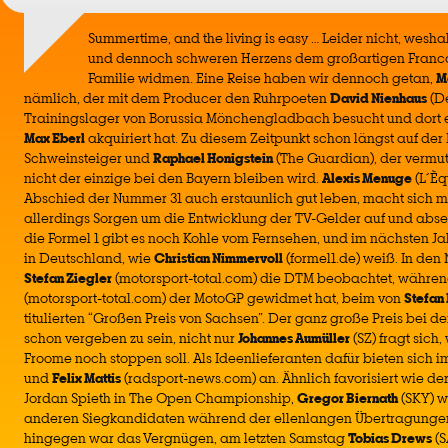
Summertime, and the living is easy … Leider nicht, wesh
und dennoch schweren Herzens dem großartigen Franco
Familie widmen. Eine Reise haben wir dennoch getan,
M
nämlich, der mit dem Producer den Ruhrpoeten
David Nienhaus
(De
Trainingslager von Borussia Mönchengladbach besucht und dort 
Max Eberl
akquiriert hat. Zu diesem Zeitpunkt schon längst auf der 
Schweinsteiger und
Raphael Honigstein
(The Guardian), der vermu
nicht der einzige bei den Bayern bleiben wird.
Alexis Menuge
(L´Èq
Abschied der Nummer 31 auch erstaunlich gut leben, macht sich m
allerdings Sorgen um die Entwicklung der TV-Gelder auf und abseits
die Formel 1 gibt es noch Kohle vom Fernsehen, und im nächsten Ja
in Deutschland, wie
Christian Nimmervoll
(formel1.de) weiß. In den
Stefan Ziegler
(motorsport-total.com) die DTM beobachtet, währen
(motorsport-total.com) der MotoGP gewidmet hat, beim von
Stefan 
titulierten “Großen Preis von Sachsen”. Der ganz große Preis bei d
schon vergeben zu sein, nicht nur
Johannes Aumüller
(SZ) fragt sich
Froome noch stoppen soll. Als Ideenlieferanten dafür bieten sich 
und
Felix Mattis
(radsport-news.com) an. Ähnlich favorisiert wie de
Jordan Spieth in The Open Championship,
Gregor Biernath
(SKY) w
anderen Siegkandidaten während der ellenlangen Übertragungen 
hingegen war das Vergnügen, am letzten Samstag
Tobias Drews
(S