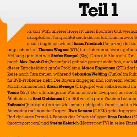
Teil 1
Ja, das Wohl unserer Hörer ist unser höchstes Gut, weshal
akzeptablen Tonqualität auch dieses Jubiläum in zwei T
ersten beginnen wir mit
Jonas Friedrich
(Amazon), der si
angesehen hat.
Thomas Wagner
(RTL) hat sich zum schwarz-gelben 
Meinung gebildet wie
Stefan Hempel
(Sky). Dass die Eintracht-Fan
mach
Max-Jacob Ost
(Rasenfunk) gelinde gesagt nicht froh, auch
M
dieser Entscheidung große Probleme.
Marco Hagemann
(RTL) darf 
Reise nach Turn freuen, während
Sebastian Weßling
(Funke) im Ruh
für BVB-Probleme sieht. Die Bayern dagegen sind souverän weiter
Match kommentiert,
Alexis Menuge
(L´Équipe) war selbstredend im
Tomic
(Sky). Der allerdings am Wochenende in Liverpool, um dort H
Ähnliches ist
Axel Goldmann
(Drei90) vor ein paar Wochen beinah
Faßnacht
(Eurosport) ordnet wie immer richtig ein. Dann sind die
Antworten auf manche Fragen.
Uwe Semrau
(DAZN) geht dagegen b
Und das erste Formel-1-Rennen des Jahres zerlegen
Anna Dreher
(S
(motorsport.com) und
Stefan Heinrich
(Motorsport TV) in seine Einzel