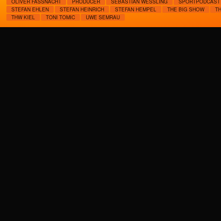
OLIVER FASSNACHT
PRODUCER
SEBASTIAN WESSLING
SPORTPODCAST
STEFAN EHLEN
STEFAN HEINRICH
STEFAN HEMPEL
THE BIG SHOW
T
THW KIEL
TONI TOMIC
UWE SEMRAU