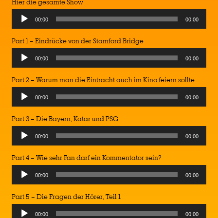
Hier die gesamte Show
Audio
00:00
00:00
Player
Part 1 – Eindrücke von der Stamford Bridge
Audio
00:00
00:00
Player
Part 2 – Warum man die Eintracht auch im Kino feiern sollte
Audio
00:00
00:00
Player
Part 3 – Die Bayern, Katar und PSG
Audio
00:00
00:00
Player
Part 4 – Wie sehr Fan darf ein Kommentator sein?
Audio
00:00
00:00
Player
Part 5 – Die Fragen der Hörer, Teil 1
Audio
00:00
00:00