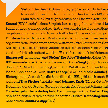
Steht auf für den SK Sturm … nun, gut, Teile der Studiobe
tatsächlich von den Plätzen erhoben (und mit Recht!), da
Foda
sich aus Graz zugeschalten hat. Und wer weiß: viel
Konrad
(SKY Austria) seinen Sitzplatz kurz aufgegeben, während
An
Lauterer eben darüber befragt hat. Etwas lokaler lässt es tradition
angehen, zumal, wenn die Mannschaft seines Herzens als einzige
Punkteverlust ist. Mit vollem Konto präsentiert sich wie immer
Jonas
sogar mit dem Präsidenten seines Vertrauens. Viel Vertrauen in H
Alosno, dessen fahrerische Qualitäten auf der anderen Seite von
P
total.com) kritisch beäugt werden. Was sich sonst noch im Motorspo
Nimmervoll
(formel1.de) und
Stefan “The Voice” Heinrich
(Motors TV)
NXC einmietet, weiß niemand besser als
André Voigt
(FIVE), dass 
das NBA All Star Game zuträgt, kann kein Zufall sein. Auch nicht w
Marcel Goc nach St. Louis,
Heiko Oldörp
(DPA) und
Nicolas Martin
(G
Hintergründe. Ganz tief in die Statistiken der BBL gräbt sich auch
M
während
Titus Fischer
(laola1.tv) und
Johannes Knuth
(SZ, vor Ort in 
Medaillen der deutschen Skifahrer hoffen. Die Tennisabteilung ha
Vorreiter gefunden –
Andrej Antic
(Tennismagazin) und
Herbert Go
den Kandidaten. In den herrlich beheizten Studios:
Marco Hagema
Anchorman,
Markus Gaupp
(SKY).