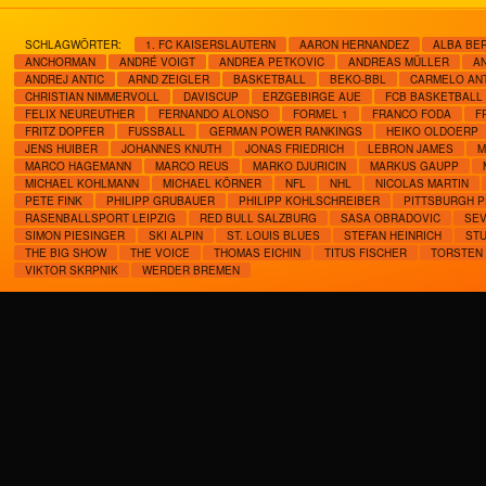
SCHLAGWÖRTER:
1. FC KAISERSLAUTERN
AARON HERNANDEZ
ALBA BER
ANCHORMAN
ANDRÉ VOIGT
ANDREA PETKOVIC
ANDREAS MÜLLER
A
ANDREJ ANTIC
ARND ZEIGLER
BASKETBALL
BEKO-BBL
CARMELO AN
CHRISTIAN NIMMERVOLL
DAVISCUP
ERZGEBIRGE AUE
FCB BASKETBALL
FELIX NEUREUTHER
FERNANDO ALONSO
FORMEL 1
FRANCO FODA
F
FRITZ DOPFER
FUSSBALL
GERMAN POWER RANKINGS
HEIKO OLDOERP
JENS HUIBER
JOHANNES KNUTH
JONAS FRIEDRICH
LEBRON JAMES
M
MARCO HAGEMANN
MARCO REUS
MARKO DJURICIN
MARKUS GAUPP
MICHAEL KOHLMANN
MICHAEL KÖRNER
NFL
NHL
NICOLAS MARTIN
PETE FINK
PHILIPP GRUBAUER
PHILIPP KOHLSCHREIBER
PITTSBURGH 
RASENBALLSPORT LEIPZIG
RED BULL SALZBURG
SASA OBRADOVIC
SEV
SIMON PIESINGER
SKI ALPIN
ST. LOUIS BLUES
STEFAN HEINRICH
ST
THE BIG SHOW
THE VOICE
THOMAS EICHIN
TITUS FISCHER
TORSTEN 
VIKTOR SKRPNIK
WERDER BREMEN