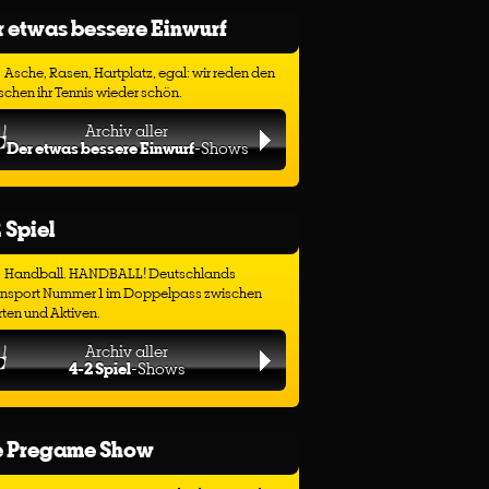
 etwas bessere Einwurf
Asche, Rasen, Hartplatz, egal: wir reden den
chen ihr Tennis wieder schön.
Archiv aller
Der etwas bessere Einwurf
-Shows
 Spiel
Handball. HANDBALL! Deutschlands
ensport Nummer 1 im Doppelpass zwischen
ten und Aktiven.
Archiv aller
4-2 Spiel
-Shows
e Pregame Show