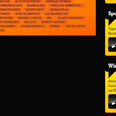
DESLIGA
ALEX FEUERHERDT
ANDREAS RENNER
SCHWEINSTEIGER
BUNDESLIGA
CHRISTIAN NIMMERVOLL
RANZ BÜCHNER
GÜNTER ZAPF
HANNOVER 96
Spo
 KNUTH
JÖRG ALLMEROTH
JULIAN DRAXLER
RTIN KIND
MICHAEL PHELPS
NFL
OLIVER FASSNACHT
PP SCHNEIDER
RIO 2016
ROBERT HARTING
FAN EIGNER
STEFAN HEINRICH
TENNIS
THE BIG SHOW
Tage
AUS
Monta
Wir
denno
Sacr
zur N