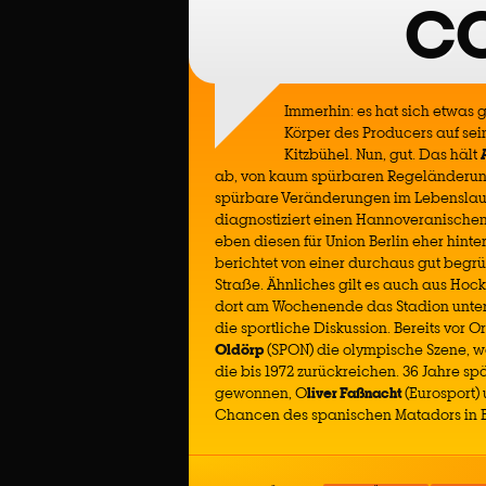
CC
Immerhin: es hat sich etwas g
Körper des Producers auf sei
Kitzbühel. Nun, gut. Das hält
ab, von kaum spürbaren Regeländerun
spürbare Veränderungen im Lebenslauf
diagnostiziert einen Hannoveranisch
eben diesen für Union Berlin eher hint
berichtet von einer durchaus gut be
Straße. Ähnliches gilt es auch aus Ho
dort am Wochenende das Stadion unte
die sportliche Diskussion. Bereits vor O
Oldörp
(SPON) die olympische Szene, 
die bis 1972 zurückreichen. 36 Jahre s
gewonnen, O
liver Faßnacht
(Eurosport)
Chancen des spanischen Matadors in B