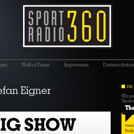
eam
Wall of Fame
Impressum
Datenschutze
efan Eigner
DIE
Wir pr
Show
Th
BIG SHOW
wund
Podc