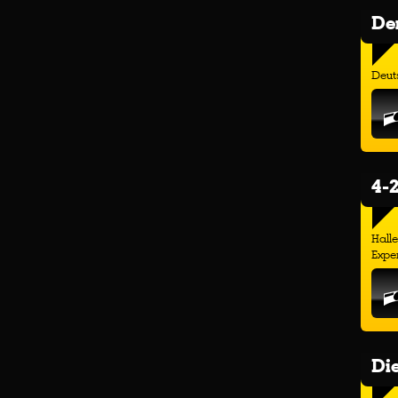
Der
Deuts
4-2
Hall
Exper
Di