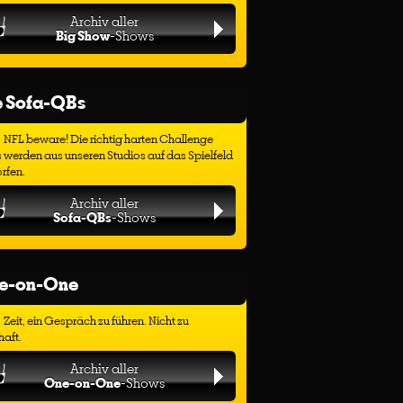
Archiv aller
Big Show
-Shows
e Sofa-QBs
NFL beware! Die richtig harten Challenge
 werden aus unseren Studios auf das Spielfeld
rfen.
Archiv aller
Sofa-QBs
-Shows
e-on-One
Zeit, ein Gespräch zu führen. Nicht zu
haft.
Archiv aller
One-on-One
-Shows