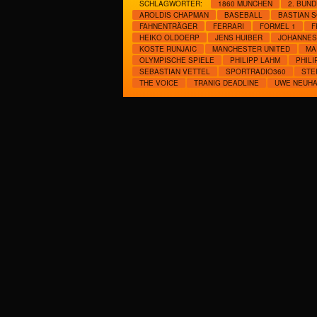
SCHLAGWÖRTER:
1860 MÜNCHEN
2. BUN
AROLDIS CHAPMAN
BASEBALL
BASTIAN 
FAHNENTRÄGER
FERRARI
FORMEL 1
F
HEIKO OLDOERP
JENS HUIBER
JOHANNES
KOSTE RUNJAIC
MANCHESTER UNITED
MA
OLYMPISCHE SPIELE
PHILIPP LAHM
PHILI
SEBASTIAN VETTEL
SPORTRADIO360
STE
THE VOICE
TRANIG DEADLINE
UWE NEUH