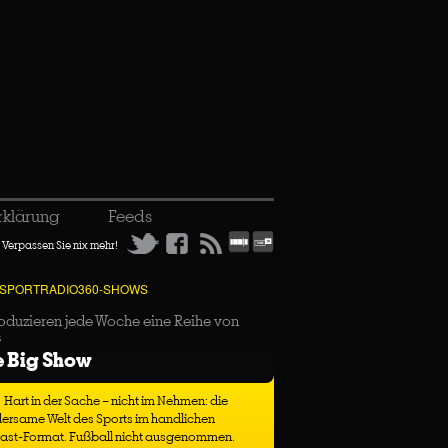
rklärung
Feeds
Verpassen Sie nix mehr!
 SPORTRADIO360-SHOWS
oduzieren jede Woche eine Reihe von
s
e Big Show
Hart in der Sache – nicht im Nehmen: die
ersame Welt des Sports im handlichen
ast-Format. Fußball nicht ausgenommen.