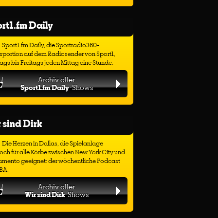
rt1.fm Daily
Sport1.fm Daily, die Sportradio360-
sportion auf dem Radiosender von Sport1,
gs bis Freitags jeden Mittag eine Stunde.
Archiv aller
Sport1.fm Daily
-Shows
 sind Dirk
Die Herzen in Dallas, die Spielanlage
ch für alle Körbe zwischen New York City und
amento geeignet: der wöchentliche Podcast
BA.
Archiv aller
Wir sind Dirk
-Shows