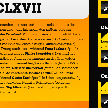
LXVII
efunden, das noch schlechter funktioniert als der
Di
nem Bike – das Internet in den Außenstudios zu
Alex Feuerherdt
(Collinas Erben) natürlich nicht davon
gen zu berichten.
Andreas Renner
(SKY) sieht durchaus
Flags
 von Bastian Schweinsteiger.
Oliver Seidler
(SKY)
gewo
en Drang nach oben, während
Franz Büchner
(Sport1)
ergründig anlegt.
Philipp Schneider
(SZ) schließlich
gründbaren Aufbruchsstimmung an der Grünwalder
ckenheim zu vermelden,
Stefan Heinrich
(Motors TV) hat
rhalten,
Christian Nimmervoll
(formel1.de) bereichert
rt in Rio bereichern
Johannes Knuth
(SZ) und
Heiko
On
während
Günter Zapf
(Sport1) in Erinnerungen schwelgt,
päter hat Rafael Nadal in Peking eine Goldenen
 und
Jörg Allmeroth
(tennisnet.com) wägen die
ernst
rasilien ab.