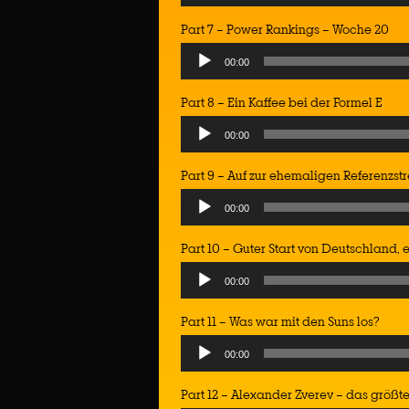
Player
Part 7 – Power Rankings – Woche 20
Audio
00:00
Player
Part 8 – Ein Kaffee bei der Formel E
Audio
00:00
Player
Part 9 – Auf zur ehemaligen Referenzst
Audio
00:00
Player
Part 10 – Guter Start von Deutschland, 
Audio
00:00
Player
Part 11 – Was war mit den Suns los?
Audio
00:00
Player
Part 12 – Alexander Zverev – das größte