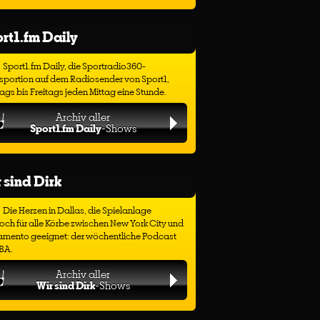
rt1.fm Daily
Sport1.fm Daily, die Sportradio360-
sportion auf dem Radiosender von Sport1,
gs bis Freitags jeden Mittag eine Stunde.
Archiv aller
Sport1.fm Daily
-Shows
 sind Dirk
Die Herzen in Dallas, die Spielanlage
ch für alle Körbe zwischen New York City und
amento geeignet: der wöchentliche Podcast
BA.
Archiv aller
Wir sind Dirk
-Shows