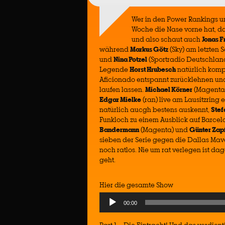
Wer in den Power Rankings u
Woche die Nase vorne hat, d
und also schaut auch
Jonas F
während
Markus Götz
(Sky) am letzten
und
Nina Potzel
(Sportradio Deutschland
Legende
Horst Hrubesch
natürlich komp
Aficionado entspannt zurücklehnen und
laufen lassen.
Michael Körner
(Magenta)
Edgar Mielke
(ran) live am Lausitzring ei
natürlich aucgh bestens auskennt,
Stef
Funkloch zu einem Ausblick auf Barcelo
Bandermann
(Magenta) und
Günter Zap
sieben der Serie gegen die Dallas Mave
noch ratlos. Nie um rat verlegen ist d
geht.
Hier die gesamte Show
Audio
00:00
Player