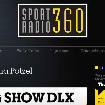
eam
Wall of Fame
Impressum
Datenschutze
na Potzel
DIE
Wir pr
Show
Th
G SHOW DLX
wund
Podc