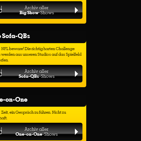
Archiv aller
Big Show
-Shows
e Sofa-QBs
NFL beware! Die richtig harten Challenge
 werden aus unseren Studios auf das Spielfeld
rfen.
Archiv aller
Sofa-QBs
-Shows
e-on-One
Zeit, ein Gespräch zu führen. Nicht zu
haft.
Archiv aller
One-on-One
-Shows