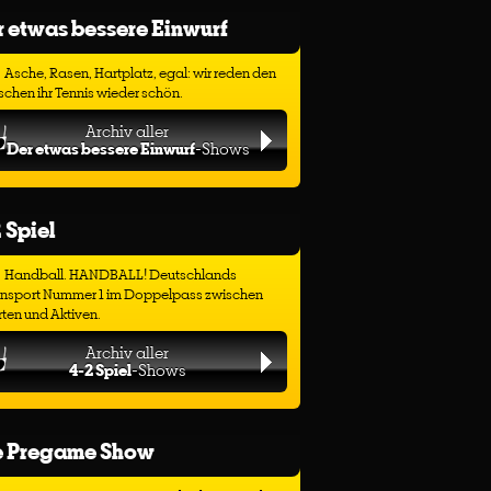
 etwas bessere Einwurf
Asche, Rasen, Hartplatz, egal: wir reden den
chen ihr Tennis wieder schön.
Archiv aller
Der etwas bessere Einwurf
-Shows
 Spiel
Handball. HANDBALL! Deutschlands
ensport Nummer 1 im Doppelpass zwischen
ten und Aktiven.
Archiv aller
4-2 Spiel
-Shows
e Pregame Show