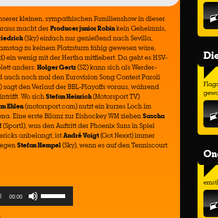
nserer kleinen, sympathischen Familienshow in dieser
araus macht der
Producer junior Robin
kein Geheimnis,
riedrich
(Sky) einfach nur genießend nach Sevilla,
 Samstag zu keinem Platzsturm fähig gewesen wäre,
Di
) ein wenig mit der Hertha mitfiebert. Da geht es HSV-
lett anders.
Holger Gertz
(SZ) kann sich als Werder-
 auch noch mal den Eurovision Song Contest Paroli
Flags
 sagt den Verlauf der BBL-Playoffs voraus, während
gewo
ntrifft. Wo sich
Stefan Heinrich
(Motorsport TV)
an Ehlen
(motorsport.com) nutzt ein kurzes Loch im
na. Eine erste Bilanz zur Eishockey WM ziehen
Sascha
f
(Sport1), was den Auftritt der Phoenix Suns in Spiel
ricks anbelangt, ist
André Voigt
(Got Nexxt) immer
agegen
Stefan Hempel
(Sky), wenn es auf den Tenniscourt
On
ernst
Use
00:00
Up/Down
Arrow