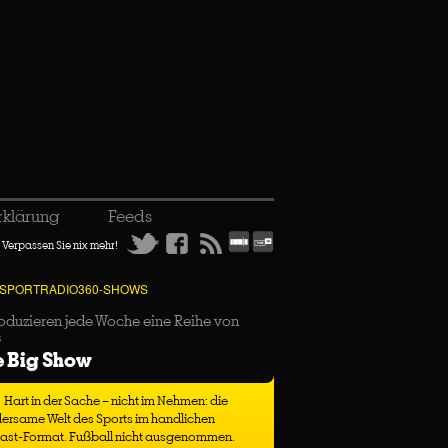
rklärung
Feeds
Verpassen Sie nix mehr!
 SPORTRADIO360-SHOWS
oduzieren jede Woche eine Reihe von
s
e Big Show
Hart in der Sache – nicht im Nehmen: die
ersame Welt des Sports im handlichen
ast-Format. Fußball nicht ausgenommen.