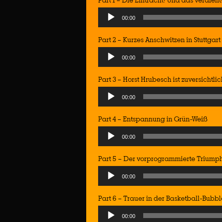
Part 1 – Die Eintracht! Und das verdient
Audio
00:00
Player
Part 2 – Kurzes Anschwitzen in Stuttgart
Audio
00:00
Player
Part 3 – Horst Hrubesch ist zuversichtlic
Audio
00:00
Player
Part 4 – Entspannung in Grün-Weiß
Audio
00:00
Player
Part 5 – Der vorprogrammierte Triumph
Audio
00:00
Player
Part 6 – Trauer in der Basketball-Bubbl
Audio
00:00