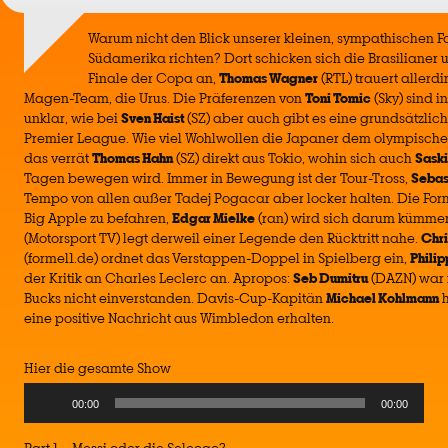
Warum nicht den Blick unserer kleinen, sympathischen 
Südamerika richten? Dort schicken sich die Brasilianer
Finale der Copa an,
Thomas Wagner
(RTL) trauert allerd
Magen-Team, die Urus. Die Präferenzen von
Toni Tomic
(Sky) sind i
unklar, wie bei
Sven Haist
(SZ) aber auch gibt es eine grundsätzlic
Premier League. Wie viel Wohlwollen die Japaner dem olympischen
das verrät
Thomas Hahn
(SZ) direkt aus Tokio, wohin sich auch
Saski
Tagen bewegen wird. Immer in Bewegung ist der Tour-Tross,
Sebas
Tempo von allen außer Tadej Pogacar aber locker halten. Die Form
Big Apple zu befahren,
Edgar Mielke
(ran) wird sich darum kümme
(Motorsport TV) legt derweil einer Legende den Rücktritt nahe.
Chri
(formel1.de) ordnet das Verstappen-Doppel in Spielberg ein,
Phili
der Kritik an Charles Leclerc an. Apropos:
Seb Dumitru
(DAZN) war 
Bucks nicht einverstanden. Davis-Cup-Kapitän
Michael Kohlmann
h
eine positive Nachricht aus Wimbledon erhalten.
Hier die gesamte Show
Audio
00:00
00:00
Player