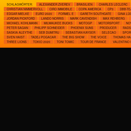
SCHLAGWÖRTER:
ALEXANDER ZVEREV
BRASILIEN
CHARLES LECLERC
CHRISTIAN NIMMERVOLL
CIRO IMMOBILE
COPA AMERICA
CP3
DBB-T
EDGAR MIELKE
EURO 2020
FORMEL E
GARETH SOUTHGATE
GINA L
JORDAN PICKFORD
LANDO NORRIS
MARK CAVENDISH
MAX REHBERG
MICHAEL KOHLMANN
MILWAUKEE BUCKS
MOTOGP
MOTORSPORT
NO
PETER SAGAN
PHILIPP SCHNEIDER
PHOENIX SUNS
PRODUCER
RADS
SASKIA ALEYTHE
SEB DUMITRU
SEBASTIAN KAYSER
SELECAO
SPOR
SVEN HAIST
TADEJ POGACAR
THE BIG SHOW
THE VOICE
THOMAS HA
THREE LIONS
TOKIO 2020
TONI TOMIC
TOUR DE FRANCE
VALENTINO 