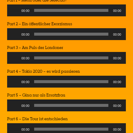
Part 1 – Messi oder die Selecao?
Audio
00:00
00:00
Player
Part 2 – Ein öffentlicher Exorzismus
Audio
00:00
00:00
Player
Part 3 – Am Puls der Londoner
Audio
00:00
00:00
Player
Part 4 – Tokio 2020 – es wird passieren
Audio
00:00
00:00
Player
Part 5 – Gina nur als Ersatzfrau
Audio
00:00
00:00
Player
Part 6 – Die Tour ist entschieden
Audio
00:00
00:00