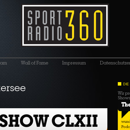
eam
Wall of Fame
Impressum
Datenschutze
tersee
DIE
Wir pr
Show
Th
 SHOW CLXII
wund
Podc