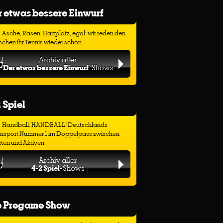
 etwas bessere Einwurf
Asche, Rasen, Hartplatz, egal: wir reden den
chen ihr Tennis wieder schön.
Archiv aller
Der etwas bessere Einwurf
-Shows
 Spiel
Handball. HANDBALL! Deutschlands
ensport Nummer 1 im Doppelpass zwischen
ten und Aktiven.
Archiv aller
4-2 Spiel
-Shows
e Pregame Show