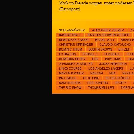
Maß an Freude sorgen, unter anderem
(Eurosport).
SCHLAGWÖRTER:
ALEXANDER ZVEREV
A
BASEKETBALL
BASTIAN SCHWEINSTEIGER
BRAD KESELOWSKI
BRASIL 2014
BRASILI
CHRISTIAN SPRENGER
CLAUDIO CATOUGNO
DOMINIC THIEM
DUSTIN BROWN
EFFZEH
FC BAYERN
FORMEL 1
FUSSBALL
FUSS
HOMERUN DERBY
HSV
INDY CARS
JAM
JOHANNES AUMÜLLER
JONAS FRIEDRICH
LINKS COURSE
LOS ANGELES LAKERS
LU
MARTIN KAYMER
NASCAR
NBA
NICOLA
PAU GASOL
PETE FINK
PETER STÖGER
SAMI KHEDIRA
SEB DUMITRU
SPORT1
THE BIG SHOW
THOMAS MÜLLER
TIGER 