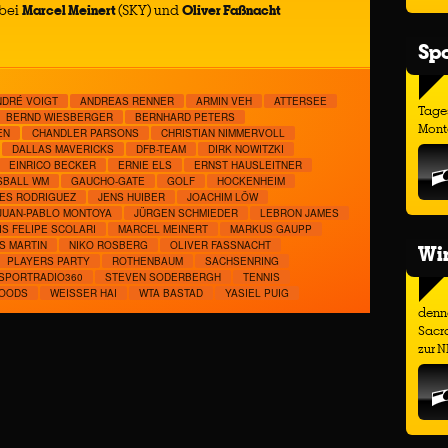
 bei
Marcel Meinert
(SKY) und
Oliver Faßnacht
Spo
NDRÉ VOIGT
ANDREAS RENNER
ARMIN VEH
ATTERSEE
Tage
BERND WIESBERGER
BERNHARD PETERS
Monta
EN
CHANDLER PARSONS
CHRISTIAN NIMMERVOLL
DALLAS MAVERICKS
DFB-TEAM
DIRK NOWITZKI
EINRICO BECKER
ERNIE ELS
ERNST HAUSLEITNER
BALL WM
GAUCHO-GATE
GOLF
HOCKENHEIM
ES RODRIGUEZ
JENS HUIBER
JOACHIM LÖW
JUAN-PABLO MONTOYA
JÜRGEN SCHMIEDER
LEBRON JAMES
IS FELIPE SCOLARI
MARCEL MEINERT
MARKUS GAUPP
S MARTIN
NIKO ROSBERG
OLIVER FASSNACHT
Wir
PLAYERS PARTY
ROTHENBAUM
SACHSENRING
SPORTRADIO360
STEVEN SODERBERGH
TENNIS
WOODS
WEISSER HAI
WTA BASTAD
YASIEL PUIG
denno
Sacr
zur N