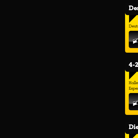
Der
Deuts
4-2
Hall
Exper
Di