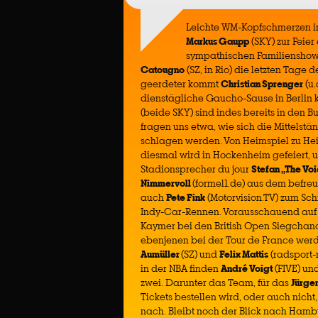
Leichte WM-Kopfschmerzen i
Markus Gaupp
(SKY) zur Feier
sympathischen Familienshow
Catougno
(SZ, in Rio) die letzten Tage 
geerdeter kommt
Christian Sprenger
(u.
dienstägliche Gaucho-Sause in Berlin
(beide SKY) sind indes bereits in den
fragen uns etwa, wie sich die Mittelst
schlagen werden. Von Heimspiel zu Heim
diesmal wird in Hockenheim gefeiert, 
Stadionsprecher du jour
Stefan „The Voi
Nimmervoll
(formel1.de) aus dem befre
auch
Pete Fink
(Motorvision.TV) zum Sc
Indy-Car-Rennen. Vorausschauend auf 
Kaymer bei den British Open Siegchanc
ebenjenen bei der Tour de France wer
Aumüller
(SZ) und
Felix Mattis
(radsport-
in der NBA finden
André Voigt
(FIVE) un
zwei. Darunter das Team, für das
Jürge
Tickets bestellen wird, oder auch nicht
nach. Bleibt noch der Blick nach Hambu