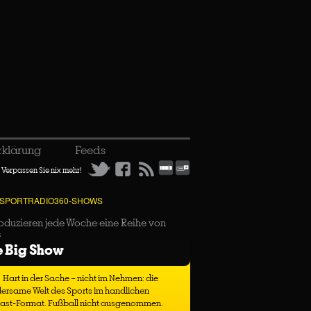
rklärung
Feeds
Verpassen Sie nix mehr!
 SPORTRADIO360-SHOWS
oduzieren jede Woche eine Reihe von
s
e Big Show
Hart in der Sache – nicht im Nehmen: die
ersame Welt des Sports im handlichen
ast-Format. Fußball nicht ausgenommen.