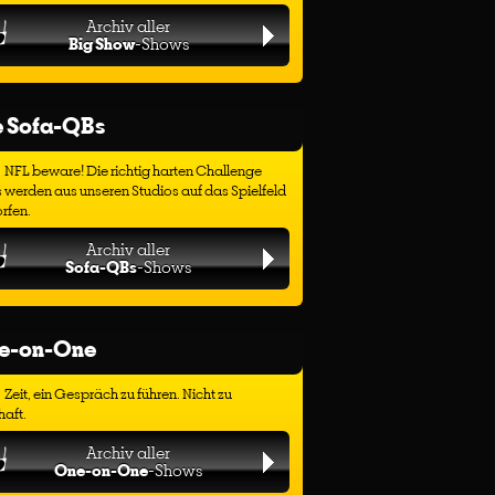
Archiv aller
Big Show
-Shows
e Sofa-QBs
NFL beware! Die richtig harten Challenge
 werden aus unseren Studios auf das Spielfeld
rfen.
Archiv aller
Sofa-QBs
-Shows
e-on-One
Zeit, ein Gespräch zu führen. Nicht zu
haft.
Archiv aller
One-on-One
-Shows