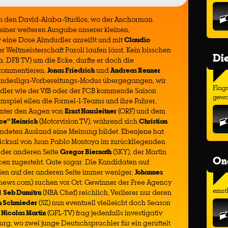
n den David-Alaba-Studios, wo der Anchorman
 einer weiteren Ausgabe unserer kleinen,
 eine Dose Almdudler anreißt und mit
Claudio
der Weltmeisterschaft Paroli laufen lässt. Kein bisschen
Di
a. DFB TV) um die Ecke, durfte er doch die
 kommentieren.
Jonas Friedrich
und
Andreas Renner
 Bundesliga-Vorbereitungs-Modus übergegangen, wir
Flags
ändler wie der VfB oder der FCB kommende Saison
gewo
spiel eilen die Formel-1-Teams und ihre Fahrer,
unter den Augen von
Ernst Hausleitner
(ORF) und dem
ce“ Heinrich
(Motorvision.TV), während sich
Christian
undeten Ausland eine Meinung bildet. Ebenjene hat
hicksal von Juan Pablo Montoya im zurückliegenden
der anderen Seite
Gregor Biernath
(SKY), der Martin
On
en zugesteht. Gute sogar. Die Kandidaten auf
den auf der anderen Seite immer weniger,
Johannes
news.com) suchen vor Ort. Gewinner der Free Agency
ernst
d
Seb Dumitru
(NBA Chef) reichlich, Verlierer nur deren
n Schmieder
(SZ) nun eventuell vielleicht doch Season
,
Nicolas Martin
(GFL-TV) frag jedenfalls investigativ
rg, wo zwei junge Deutschsprachler für ein gerüttelt