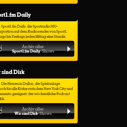
rt1.fm Daily
Sport1.fm Daily, die Sportradio360-
sportion auf dem Radiosender von Sport1,
gs bis Freitags jeden Mittag eine Stunde.
Archiv aller
Sport1.fm Daily
-Shows
 sind Dirk
Die Herzen in Dallas, die Spielanlage
ch für alle Körbe zwischen New York City und
amento geeignet: der wöchentliche Podcast
BA.
Archiv aller
Wir sind Dirk
-Shows