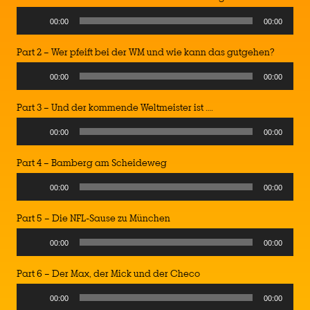
Audio
00:00
00:00
Player
Part 2 – Wer pfeift bei der WM und wie kann das gutgehen?
Audio
00:00
00:00
Player
Part 3 – Und der kommende Weltmeister ist ….
Audio
00:00
00:00
Player
Part 4 – Bamberg am Scheideweg
Audio
00:00
00:00
Player
Part 5 – Die NFL-Sause zu München
Audio
00:00
00:00
Player
Part 6 – Der Max, der Mick und der Checo
Audio
00:00
00:00