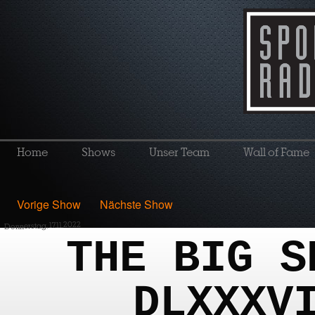
Home
Shows
Unser Team
Wall of Fame
Vorige Show
Nächste Show
Donnerstag, 17.11.2022
THE BIG S
DLXXXV