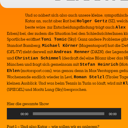
Und so nähert sich also auch unsere kleine, sympathisc
Katar an, sucht aber Rat bei
(SZ), welc
Holger Gertz
beste wäre. zur Entscheidungsfindung trägt auch
Alex
Erben) bei, der zudem die Situation bei den SchiedsrichterInnen klä
Sportliche eröffnet
(Sky). Ganz andere Probleme gibt
Toni Tomic
Standort Bamberg,
(Magentasport) hat die Det
Michael Körner
(GFL-TV) zieht derweil mit
(DAZN), der Legend
Andreas Renner
und
(derdraft.de) eine Bilanz über das 
Christian Schimmel
München und fragt sich gemeinsam mit
(Mot
Stefan Heinrich
(motorsport.com), was genau denn in Max Verstappen gefah
Ehlen
Wochenende endlich wieder in Levi,
(Tiroler Tag
Roman Stelzl
kleinen Ausblick. Und was beim Tennis in Turin so läuft, wird mit
Kl
(SPIEGEL) und Moritz Lang (Sky) besprochen.
Hier die gesamte Show
Audio
00:00
00:00
Player
Part 1 – Und also Katar – wie sollen wir es anlegen?