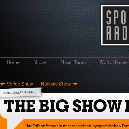
Home
Shows
Unser Team
Wall of Fame
Vorige Show
Nächste Show
Donnerstag, 01.09.2022
THE BIG SHOW
Nur Frühaufsteher in unserer kleinen, sympathischen Fam