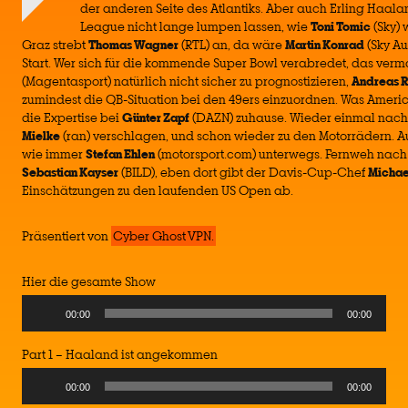
der anderen Seite des Atlantiks. Aber auch Erling Haalan
League nicht lange lumpen lassen, wie
Toni Tomic
(Sky) 
Graz strebt
Thomas Wagner
(RTL) an, da wäre
Martin Konrad
(Sky Au
Start. Wer sich für die kommende Super Bowl verabredet, das ver
(Magentasport) natürlich nicht sicher zu prognostizieren,
Andreas 
zumindest die QB-Situation bei den 49ers einzuordnen. Was Americ
die Expertise bei
Günter Zapf
(DAZN) zuhause. Wieder einmal nach 
Mielke
(ran) verschlagen, und schon wieder zu den Motorrädern. Au
wie immer
Stefan Ehlen
(motorsport.com) unterwegs. Fernweh nach
Sebastian Kayser
(BILD), eben dort gibt der Davis-Cup-Chef
Michae
Einschätzungen zu den laufenden US Open ab.
Präsentiert von
Cyber Ghost VPN.
Hier die gesamte Show
Audio
00:00
00:00
Player
Part 1 – Haaland ist angekommen
Audio
00:00
00:00
Player