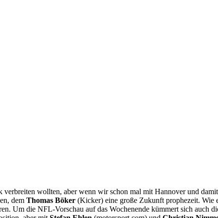
ik verbreiten wollten, aber wenn wir schon mal mit Hannover und dami
hen, dem
Thomas Böker
(Kicker) eine große Zukunft prophezeit. Wie 
lären. Um die NFL-Vorschau auf das Wochenende kümmert sich auch d
sition, aber mit
Stefan Ehlen
(motorsport.com) und
Christian Nimme