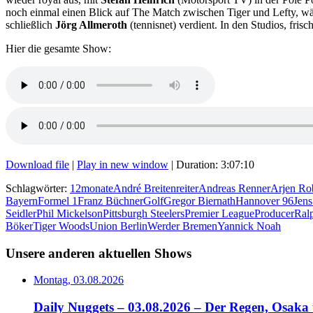
noch einmal einen Blick auf The Match zwischen Tiger und Lefty, w
schließlich
Jörg Allmeroth
(tennisnet) verdient. In den Studios, fri
Hier die gesamte Show:
Download file
|
Play in new window
|
Duration: 3:07:10
Schlagwörter:
12monate
André Breitenreiter
Andreas Renner
Arjen Ro
Bayern
Formel 1
Franz Büchner
Golf
Gregor Biernath
Hannover 96
Jens
Seidler
Phil Mickelson
Pittsburgh Steelers
Premier League
Producer
Ral
Böker
Tiger Woods
Union Berlin
Werder Bremen
Yannick Noah
Unsere anderen aktuellen Shows
Montag, 03.08.2026
Daily Nuggets – 03.08.2026 – Der Regen, Osaka