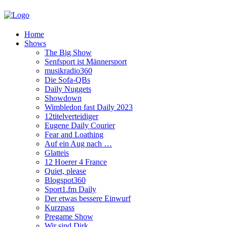
Home
Shows
The Big Show
Senfsport ist Männersport
musikradio360
Die Sofa-QBs
Daily Nuggets
Showdown
Wimbledon fast Daily 2023
12titelverteidiger
Eugene Daily Courier
Fear and Loathing
Auf ein Aug nach …
Glatteis
12 Hoerer 4 France
Quiet, please
Blogspot360
Sport1.fm Daily
Der etwas bessere Einwurf
Kurzpass
Pregame Show
Wir sind Dirk