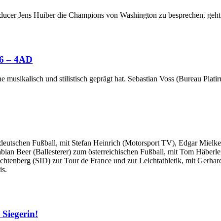
ducer Jens Huiber die Champions von Washington zu besprechen, geht
26 – 4AD
e musikalisch und stilistisch geprägt hat. Sebastian Voss (Bureau Pla
eutschen Fußball, mit Stefan Heinrich (Motorsport TV), Edgar Mielke
abian Beer (Ballesterer) zum österreichischen Fußball, mit Tom Häber
htenberg (SID) zur Tour de France und zur Leichtathletik, mit Gerha
is.
 Siegerin!