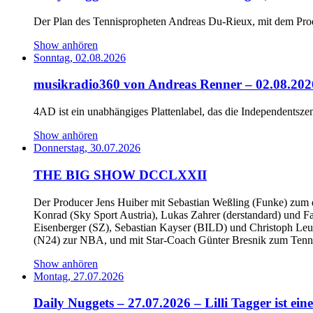
Der Plan des Tennispropheten Andreas Du-Rieux, mit dem Pro
Show anhören
Sonntag, 02.08.2026
musikradio360 von Andreas Renner – 02.08.20
4AD ist ein unabhängiges Plattenlabel, das die Independentszen
Show anhören
Donnerstag, 30.07.2026
THE BIG SHOW DCCLXXII
Der Producer Jens Huiber mit Sebastian Weßling (Funke) zum d
Konrad (Sky Sport Austria), Lukas Zahrer (derstandard) und F
Eisenberger (SZ), Sebastian Kayser (BILD) und Christoph Leuc
(N24) zur NBA, und mit Star-Coach Günter Bresnik zum Tenn
Show anhören
Montag, 27.07.2026
Daily Nuggets – 27.07.2026 – Lilli Tagger ist eine