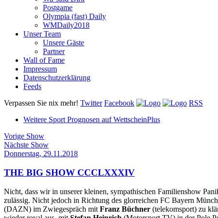
Postgame
Olympia (fast) Daily
WMDaily2018
Unser Team
Unsere Gäste
Partner
Wall of Fame
Impressum
Datenschutzerklärung
Feeds
Verpassen Sie nix mehr!
Twitter
Facebook
RSS
Weitere Sport Prognosen auf WettscheinPlus
Vorige Show
Nächste Show
Donnerstag, 29.11.2018
THE BIG SHOW CCCLXXXIV
Nicht, dass wir in unserer kleinen, sympathischen Familienshow Pan
zulässig. Nicht jedoch in Richtung des glorreichen FC Bayern Münc
(DAZN) im Zwiegespräch mit
Franz Büchner
(telekomsport) zu k
wieder royal aus, mit
Stefan Heinrich
(Motorsport TV) in der Pole Po