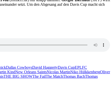
useinander setzt. Um den Abgesang auf den Davis Cup macht sich
nick
Dallas Cowboys
David Haggerty
Davis Cup
EPL
FC
rtin Kind
New Orleans Saints
Nicolas Martin
Niko Hülkkenberg
Oliver
is
THE BIG SHOW
The Fail
The Match
Thomas Bach
Thomas