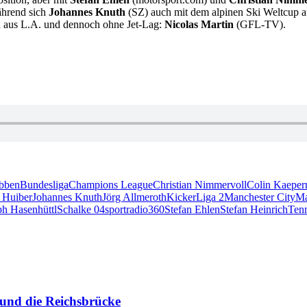
ährend sich
Johannes Knuth
(SZ) auch mit dem alpinen Ski Weltcup a
sch aus L.A. und dennoch ohne Jet-Lag:
Nicolas Martin
(GFL-TV).
bben
Bundesliga
Champions League
Christian Nimmervoll
Colin Kaeper
 Huiber
Johannes Knuth
Jörg Allmeroth
Kicker
Liga 2
Manchester City
Ma
ph Hasenhüttl
Schalke 04
sportradio360
Stefan Ehlen
Stefan Heinrich
Tenn
 und die Reichsbrücke