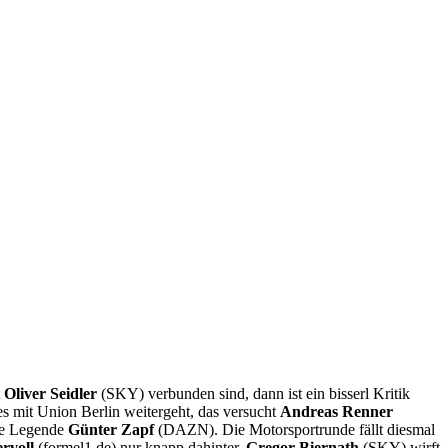
t
Oliver Seidler
(SKY) verbunden sind, dann ist ein bisserl Kritik
es mit Union Berlin weitergeht, das versucht
Andreas Renner
ie Legende
Günter Zapf
(DAZN). Die Motorsportrunde fällt diesmal
rvoll
(formel1.de) nur knapp dahinter.
Gregor Biernath
(SKY) wirft