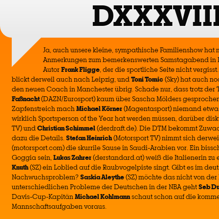
DXXXVII
Ja, auch unsere kleine, sympathische Familienshow hat 
Anmerkungen zum bemerkenswerten Samstagabend in D
Autor
Frank Fligge
, der die sportliche Seite nicht vergisst
blickt derweil auch nach Leipzig, und
Toni Tomic
(Sky) hat auch n
den neuen Coach in Manchester übrig. Schade nur, dass trotz der
Faßnacht
(DAZN/Eurosport) kaum über Sascha Mölders gesprochen
Zapfenstreich mach
Michael Körner
(Magentasport) niemand etwas
wirklich Sportsperson of the Year hat werden müssen, darüber dis
TV) und
Christian Schimmel
(derdraft.de). Die DTM bekommt Zuwa
dazu die Details.
Stefan Heinrich
(Motorsport TV) nimmt sich derwei
(motorsport.com) die skurrile Sause in Saudi-Arabien vor. Ein bissc
Goggia sein,
Lukas Zahrer
(derstandard.at) weiß die Italienerin z
Knuth
(SZ) ein Loblied auf die Raubvogelpiste singt. Gibt es im deu
Nachwuchsproblem?
Saskia Aleythe
(SZ) möchte das nicht von der
unterschiedlichen Probleme der Deutschen in der NBA geht
Seb Du
Davis-Cup-Kapitän
Michael Kohlmann
schaut schon auf die komm
Mannschaftsaufgaben voraus.