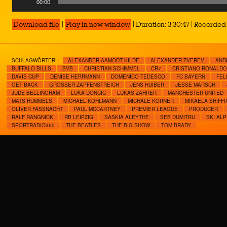
00:00
Player
Download file
|
Play in new window
|
Duration: 3:30:47
|
Recorded 
SCHLAGWÖRTER:
ALEXANDER AAMODT KILDE
ALEXANDER ZVEREV
AND
BUFFALO BILLS
BVB
CHRISTIAN SCHIMMEL
CR7
CRISTIANO RONALDO
DAVIS CUP
DENISE HERRMANN
DOMENICO TEDESCO
FC BAYERN
FEL
GET BACK
GROSSER ZAPFENSTREICH
JENS HUIBER
JESSE MARSCH
JUDE BELLINGHAM
LUKA DONCIC
LUKAS ZAHRER
MANCHESTER UNITED
MATS HUMMELS
MICHAEL KOHLMANN
MICHALE KÖRNER
MIKAELA SHIFFR
OLIVER FASSNACHT
PAUL MCCARTNEY
PREMIER LEAGUE
PRODUCER
RALF RANGNICK
RB LEIPZIG
SASKIA ALEYTHE
SEB DUMITRU
SKI ALP
SPORTRADIO360
THE BEATLES
THE BIG SHOW
TOM BRADY