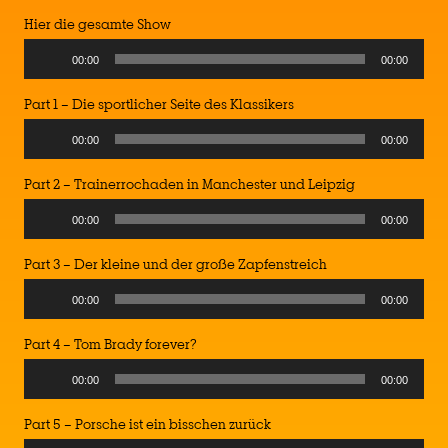
Hier die gesamte Show
Audio
00:00
00:00
Player
Part 1 – Die sportlicher Seite des Klassikers
Audio
00:00
00:00
Player
Part 2 – Trainerrochaden in Manchester und Leipzig
Audio
00:00
00:00
Player
Part 3 – Der kleine und der große Zapfenstreich
Audio
00:00
00:00
Player
Part 4 – Tom Brady forever?
Audio
00:00
00:00
Player
Part 5 – Porsche ist ein bisschen zurück