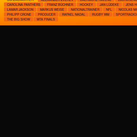
CAROLINA PANTHERS
FRANZ BÜCHNER
HOCKEY
JAN LÜDEKE
JENS H
LAMAR JACKSON
MARKUS WEISE
NATIONALTRAINER
NFL
NICOLAS M
PHILIPP CRONE
PRODUCER
RAFAEL NADAL
RUGBY WM
SPORTRADIO
THE BIG SHOW
WTA FINALS