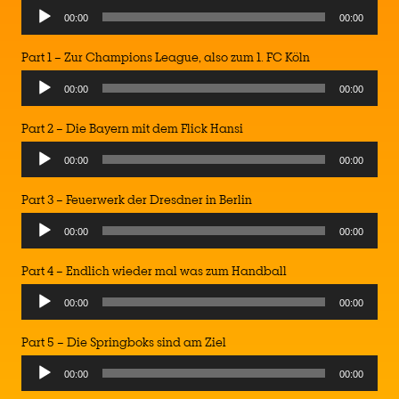
Audio
00:00
00:00
Player
Part 1 – Zur Champions League, also zum 1. FC Köln
Audio
00:00
00:00
Player
Part 2 – Die Bayern mit dem Flick Hansi
Audio
00:00
00:00
Player
Part 3 – Feuerwerk der Dresdner in Berlin
Audio
00:00
00:00
Player
Part 4 – Endlich wieder mal was zum Handball
Audio
00:00
00:00
Player
Part 5 – Die Springboks sind am Ziel
Audio
00:00
00:00
Player