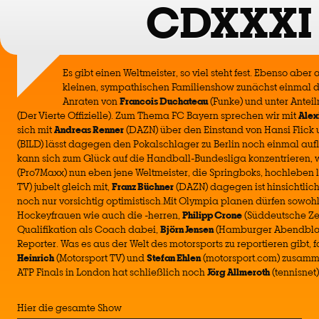
CDXXXI
Es gibt einen Weltmeister, so viel steht fest. Ebenso aber 
kleinen, sympathischen Familienshow zunächst einmal den
Anraten von
Francois Duchateau
(Funke) und unter Ante
(Der Vierte Offizielle). Zum Thema FC Bayern sprechen wir mit
Alex
sich mit
Andreas Renner
(DAZN) über den Einstand von Hansi Flick 
(BILD) lässt dagegen den Pokalschlager zu Berlin noch einmal auf
kann sich zum Glück auf die Handball-Bundesliga konzentrieren
(Pro7Maxx) nun eben jene Weltmeister, die Springboks, hochleben l
TV) jubelt gleich mit,
Franz Büchner
(DAZN) dagegen ist hinsichtlich
noch nur vorsichtig optimistisch.Mit Olympia planen dürfen sowoh
Hockeyfrauen wie auch die -herren,
Philipp Crone
(Süddeutsche Ze
Qualifikation als Coach dabei,
Björn Jensen
(Hamburger Abendblatt)
Reporter. Was es aus der Welt des motorsports zu reportieren gibt,
Heinrich
(Motorsport TV) und
Stefan Ehlen
(motorsport.com) zusamme
ATP Finals in London hat schließlich noch
Jörg Allmeroth
(tennisnet)
Hier die gesamte Show