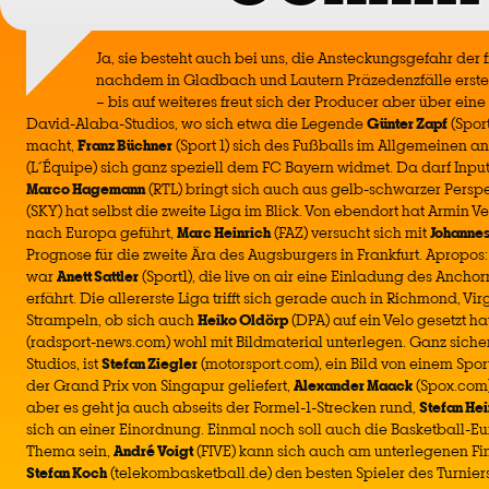
Ja, sie besteht auch bei uns, die Ansteckungsgefahr der fr
nachdem in Gladbach und Lautern Präzedenzfälle erste
– bis auf weiteres freut sich der Producer aber über ein
David-Alaba-Studios, wo sich etwa die Legende
Günter Zapf
(Spor
macht,
Franz Büchner
(Sport 1) sich des Fußballs im Allgemeinen 
(L´Équipe) sich ganz speziell dem FC Bayern widmet. Da darf Input 
Marco Hagemann
(RTL) bringt sich auch aus gelb-schwarzer Perspe
(SKY) hat selbst die zweite Liga im Blick. Von ebendort hat Armin Ve
nach Europa geführt,
Marc Heinrich
(FAZ) versucht sich mit
Johannes
Prognose für die zweite Ära des Augsburgers in Frankfurt. Apropo
war
Anett Sattler
(Sport1), die live on air eine Einladung des Anch
erfährt. Die allererste Liga trifft sich gerade auch in Richmond, Vi
Strampeln, ob sich auch
Heiko Oldörp
(DPA) auf ein Velo gesetzt h
(radsport-news.com) wohl mit Bildmaterial unterlegen. Ganz sicher
Studios, ist
Stefan Ziegler
(motorsport.com), ein Bild von einem Spor
der Grand Prix von Singapur geliefert,
Alexander Maack
(Spox.com)
aber es geht ja auch abseits der Formel-1-Strecken rund,
Stefan Hei
sich an einer Einordnung. Einmal noch soll auch die Basketball-E
Thema sein,
André Voigt
(FIVE) kann sich auch am unterlegenen Fi
Stefan Koch
(telekombasketball.de) den besten Spieler des Turnier