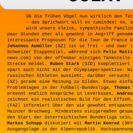
Ob die frühen Vögel nun wirklich den fet
– das Sprichwort will es zumindest so, a
wird unsere kleine, sympathische Familie
paar Stunden eher als gewohnt in Angriff genomm
interessante Prognosen für die Tour de France b
Johannes Aumüller
(SZ) ist so frei – und zwar l
Schweizer Etappenziel, während sich
Felix Matti
news.com) von der offenbar einzigen Tankstelle 
Strecke meldet.
Ruben Stark
(SID) komplettiert 
spart auch nicht mit der Olympiaperspektive. Wi
russischen Athleten aussieht, darüber versucht
(SZ) gerade eine Meinung zu bilden. Etwas einfa
Problemlagen in der Fußball-Bundesliga,
Thomas 
erkennt endlich Ansprüche in Leverkusen,
Andrea
zeichnet ein realistisches Bild für den Effzeh
(FAZ) informiert über den wie gewohnt entspannt
Mainzer Bruchweg. Mindestens einigermaßen gespa
den Start der österreichischen Bundesliga sein,
Markus Schopp
diskutiert mit
Martin Konrad
(SKY
Ausgangslage in der Alpenrepublik. Hochspannung