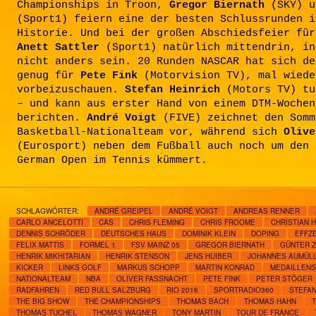
Championships in Troon,
Gregor Biernath
(SKY) 
(Sport1) feiern eine der besten Schlussrunden i
Historie. Und bei der großen Abschiedsfeier für
Anett Sattler
(Sport1) natürlich mittendrin, in
nicht anders sein. 20 Runden NASCAR hat sich de
genug für
Pete Fink
(Motorvision TV), mal wiede
vorbeizuschauen.
Stefan Heinrich
(Motors TV) tu
– und kann aus erster Hand von einem DTM-Wochen
berichten.
André Voigt
(FIVE) zeichnet den Somm
Basketball-Nationalteam vor, während sich
Olive
(Eurosport) neben dem Fußball auch noch um den 
German Open im Tennis kümmert.
SCHLAGWÖRTER:
ANDRÉ GREIPEL
ANDRÉ VOIGT
ANDREAS RENNER
CARLO ANCELOTTI
CAS
CHRIS FLEMING
CHRIS FROOME
CHRISTIAN 
DENNIS SCHRÖDER
DEUTSCHES HAUS
DOMINIK KLEIN
DOPING
EFFZ
FELIX MATTIS
FORMEL 1
FSV MAINZ 05
GREGOR BIERNATH
GÜNTER 
HENRIK MIKHITARIAN
HENRIK STENSON
JENS HUIBER
JOHANNES AUMÜL
KICKER
LINKS GOLF
MARKUS SCHOPP
MARTIN KONRAD
MEDAILLENS
NATIONALTEAM
NBA
OLIVER FASSNACHT
PETE FINK
PETER STÖGER
RADFAHREN
RED BULL SALZBURG
RIO 2016
SPORTRADIO360
STEFAN
THE BIG SHOW
THE CHAMPIONSHIPS
THOMAS BACH
THOMAS HAHN
THOMAS TUCHEL
THOMAS WAGNER
TONY MARTIN
TOUR DE FRANCE