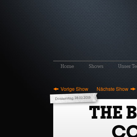
Home
Shows
Unser T
Vorige Show
Nächste Show
Donnerstag, 28.02.2019
THE 
C