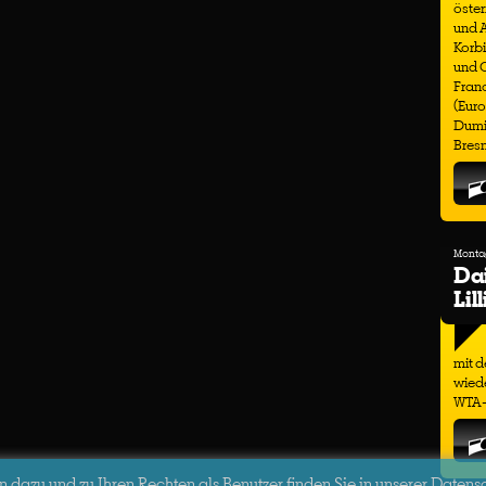
öster
und 
Korbi
und C
Franc
(Euro
Dumit
Bresn
Montag
Dai
Lil
mit d
wiede
WTA-T
dazu und zu Ihren Rechten als Benutzer finden Sie in unserer Datens