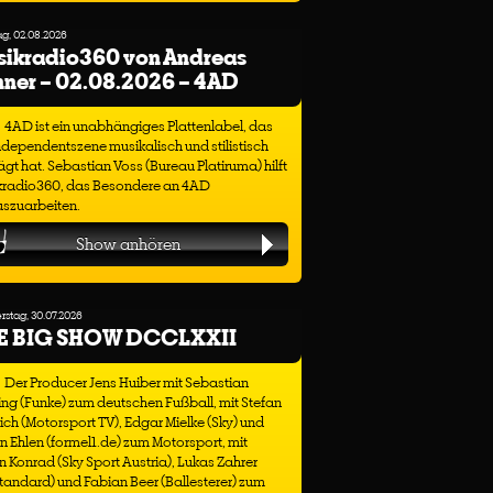
g, 02.08.2026
sikradio360 von Andreas
ner – 02.08.2026 – 4AD
4AD ist ein unabhängiges Plattenlabel, das
ndependentszene musikalisch und stilistisch
gt hat. Sebastian Voss (Bureau Platiruma) hilft
kradio360, das Besondere an 4AD
uszuarbeiten.
Show anhören
stag, 30.07.2026
E BIG SHOW DCCLXXII
Der Producer Jens Huiber mit Sebastian
ng (Funke) zum deutschen Fußball, mit Stefan
ich (Motorsport TV), Edgar Mielke (Sky) und
n Ehlen (formel1.de) zum Motorsport, mit
n Konrad (Sky Sport Austria), Lukas Zahrer
tandard) und Fabian Beer (Ballesterer) zum