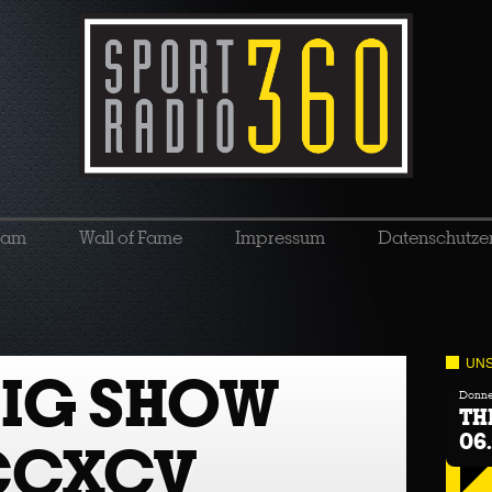
eam
Wall of Fame
Impressum
Datenschutze
UNS
BIG SHOW
Donner
TH
06
CCXCV