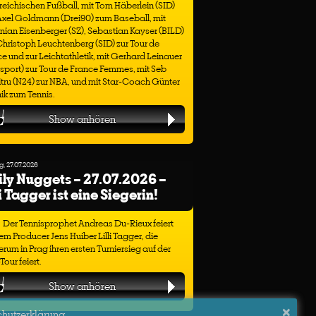
reichischen Fußball, mit Tom Häberlein (SID)
Axel Goldmann (Drei90) zum Baseball, mit
nian Eisenberger (SZ), Sebastian Kayser (BILD)
hristoph Leuchtenberg (SID) zur Tour de
e und zur Leichtathletik, mit Gerhard Leinauer
sport) zur Tour de France Femmes, mit Seb
ru (N24) zur NBA, und mit Star-Coach Günter
ik zum Tennis.
Show anhören
, 27.07.2026
ly Nuggets – 27.07.2026 –
li Tagger ist eine Siegerin!
Der Tennisprophet Andreas Du-Rieux feiert
em Producer Jens Huiber Lilli Tagger, die
rum in Prag ihren ersten Turniersieg auf der
our feiert.
Show anhören
×
chutzerklärung.