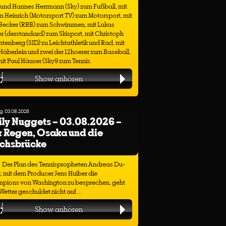
 und Hannes Herrmann (Sky) zum Fußball, mit
n Heinrich (Motorsport TV) zum Motorsport, mit
 Becker (RBB) zum Schwimmen, mit Lukas
r (derstandard) zum Skisport, mit Christoph
tenberg (SID) zu Leichtathletik und Rad, mit
äberlein und zwei der 12hoerer zum Baseball,
it Paul Häuser (Sky9 zum Tennis.
Show anhören
, 03.08.2026
ly Nuggets – 03.08.2026 –
 Regen, Osaka und die
ichsbrücke
Der Plan des Tennispropheten Andreas Du-
, mit dem Producer Jens Huiber die
pions von Washington zu besprechen, geht
etter geschuldet nicht auf …
Show anhören