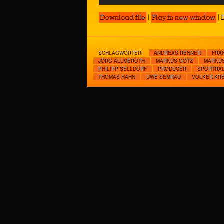
Player
Download file
|
Play in new window
|
SCHLAGWÖRTER:
ANDREAS RENNER
FRA
JÖRG ALLMEROTH
MARKUS GÖTZ
MARKUS
PHILIPP SELLDORF
PRODUCER
SPORTRAD
THOMAS HAHN
UWE SEMRAU
VOLKER KRE