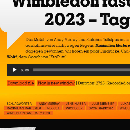
Wimbledon fast
2023 – Tag
Das Match von Andy Murray und Stefanos Tsitsipas mus
ausnahmsweise nicht wegen Regens.
Maximilian Martere
dagegen gewonnen, wir hören ein paar Eindrücke. Und 
Wolff
, dem Coach von “KraPütz”.
Audio
00:00
Player
Download file
|
Play in new window
|
Duration: 27:15
|
Recorded on
SCHLAGWÖRTER:
ANDY MURRAY
JENS HUIBER
JULE NIEMEIER
LUKA
MAXIMILIAN MARTERER
NEOBET
PRODUCER
SPORTRADIO360
WIMBL
WIMBLEDON FAST DAILY 2023