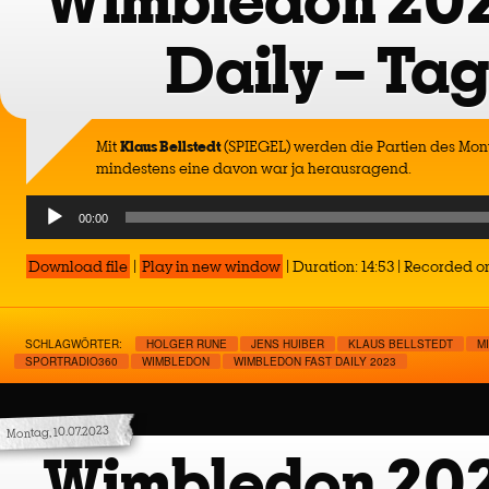
Wimbledon 202
Daily – Tag
Mit
Klaus Bellstedt
(SPIEGEL) werden die Partien des Mo
mindestens eine davon war ja herausragend.
Audio
00:00
Player
Download file
|
Play in new window
|
Duration: 14:53
|
Recorded on
SCHLAGWÖRTER:
HOLGER RUNE
JENS HUIBER
KLAUS BELLSTEDT
M
SPORTRADIO360
WIMBLEDON
WIMBLEDON FAST DAILY 2023
Montag, 10.07.2023
Wimbledon 202