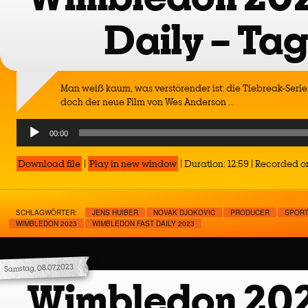
Daily – Tag
Man weiß kaum, was verstörender ist: die Tiebreak-Seri
doch der neue Film von Wes Anderson …
Audio
00:00
Player
Download file
|
Play in new window
|
Duration: 12:59
|
Recorded on
SCHLAGWÖRTER:
JENS HUIBER
NOVAK DJOKOVIC
PRODUCER
SPORT
WIMBLEDON 2023
WIMBLEDON FAST DAILY 2023
Samstag, 08.07.2023
Wimbledon 202