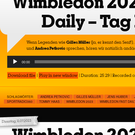
Wimbledon 202
Daily – Tag
Wenn Legenden wie
Gilles Müller
(ja, er kennt den Senf!),
und
Andrea Petkovic
sprechen, hören wir natürlich andäc
Audio
00:00
Player
Download file
|
Play in new window
|
Duration: 25:29
|
Recorded on
SCHLAGWÖRTER:
ANDREA PETKOVIC
GILLES MÜLLER
JENS HUIBER
SPORTRADIO360
TOMMY HAAS
WIMBLEDON 2023
WIMBLEDON FAST DAIL
Dienstag, 11.07.2023