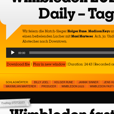
Daily – Tag
Wir feiern die Match-Sieger
Holger Rune
,
Madison Keys
u
einen befreienden Lacher mit
Maxi Marterer
. Ach, ja: Un
Abstecher nach Downtown.
Audio
00:00
Player
Download file
|
Play in new window
|
Duration: 24:43
|
Recorded on
SCHLAGWÖRTER:
BILLY JOEL
HOLGER RUNE
JANNIK SINNER
JENS H
MAXIMILIAN MARTERER
PRODUCER
WIMBLEDON 2023
WIMBLEDON FAST 
Freitag, 07.07.2023