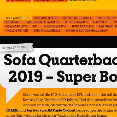
SCHLAGWÖRTER:
CHICAGO BEARS
CHRISTIAN SCHIMMEL
DIE SOFA QBS
FOOTBALL
JACKSONVILLE JAGUARS
KYLE SHANAHAN
MATT NAGY
M
NEW YORK JETS
NFL
NICOLAS MARTIN
ROBERT SALEH
SAN FRANCIS
THOMAS PSAIER
TREVOR LAWRENCE
WASHINGTON FOOTBALL TEAM
Montag, 03.02.2020
Sofa Quarterba
2019 – Super Bo
Sie ist vorbei die 100. Saison der NFL und sie endet mit d
Kansas City Chiefs seit 50 Jahren. Und das, obwohl es bis
danach aussah, als würde die Trophäe nach Missouri g
(DAZN)
und
Jan Weckwerth (Triple Option)
besprechen die Schlüssel
unser Sofa wieder für ein paar Wochen ins Möbellager kommt.