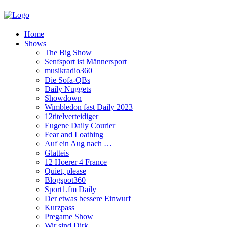
Home
Shows
The Big Show
Senfsport ist Männersport
musikradio360
Die Sofa-QBs
Daily Nuggets
Showdown
Wimbledon fast Daily 2023
12titelverteidiger
Eugene Daily Courier
Fear and Loathing
Auf ein Aug nach …
Glatteis
12 Hoerer 4 France
Quiet, please
Blogspot360
Sport1.fm Daily
Der etwas bessere Einwurf
Kurzpass
Pregame Show
Wir sind Dirk