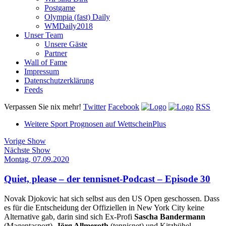
Postgame
Olympia (fast) Daily
WMDaily2018
Unser Team
Unsere Gäste
Partner
Wall of Fame
Impressum
Datenschutzerklärung
Feeds
Verpassen Sie nix mehr!
Twitter
Facebook
RSS
Weitere Sport Prognosen auf WettscheinPlus
Vorige Show
Nächste Show
Montag, 07.09.2020
Quiet, please – der tennisnet-Podcast – Episode 30
Novak Djokovic hat sich selbst aus den US Open geschossen. Dass
es für die Entscheidung der Offiziellen in New York City keine
Alternative gab, darin sind sich Ex-Profi
Sascha Bandermann
(Magentasport),
Jörg Allmeroth
(tennisnet) und Kitzbühel-