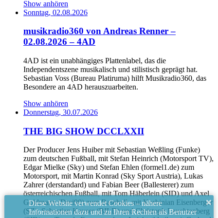
Show anhören
Sonntag, 02.08.2026
musikradio360 von Andreas Renner –
02.08.2026 – 4AD
4AD ist ein unabhängiges Plattenlabel, das die
Independentszene musikalisch und stilistisch geprägt hat.
Sebastian Voss (Bureau Platiruma) hilft Musikradio360, das
Besondere an 4AD herauszuarbeiten.
Show anhören
Donnerstag, 30.07.2026
THE BIG SHOW DCCLXXII
Der Producer Jens Huiber mit Sebastian Weßling (Funke)
zum deutschen Fußball, mit Stefan Heinrich (Motorsport TV),
Edgar Mielke (Sky) und Stefan Ehlen (formel1.de) zum
Motorsport, mit Martin Konrad (Sky Sport Austria), Lukas
Zahrer (derstandard) und Fabian Beer (Ballesterer) zum
österreichischen Fußball, mit Tom Häberlein (SID) und Axel
×
Goldmann (Drei90) zum Baseball, mit Korbinian Eisenberger
Diese Website verwendet Cookies – nähere
(SZ), Sebastian Kayser (BILD) und Christoph Leuchtenberg
Informationen dazu und zu Ihren Rechten als Benutzer