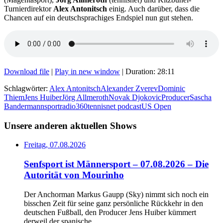
Turnierdirektor
Alex Antonitsch
einig. Auch darüber, dass die
Chancen auf ein deutschsprachiges Endspiel nun gut stehen.
Download file
|
Play in new window
|
Duration: 28:11
Schlagwörter:
Alex Antonitsch
Alexander Zverev
Dominic
Thiem
Jens Huiber
Jörg Allmeroth
Novak Djokovic
Producer
Sascha
Bandermann
sportradio360
tennisnet podcast
US Open
Unsere anderen aktuellen Shows
Freitag, 07.08.2026
Senfsport ist Männersport – 07.08.2026 – Die
Autorität von Mourinho
Der Anchorman Markus Gaupp (Sky) nimmt sich noch ein
bisschen Zeit für seine ganz persönliche Rückkehr in den
deutschen Fußball, den Producer Jens Huiber kümmert
derweil der spanische.