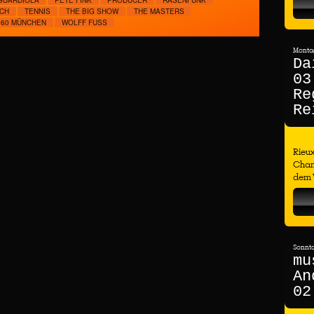
GUARDIOLA
PETE FINK
PRODUCER
RASENFUNK
ICH
TENNIS
THE BIG SHOW
THE MASTERS
860 MÜNCHEN
WOLFF FUSS
Montag
Da
03
Re
Re
Rieux
Cham
dem W
Sonnta
mu
An
02