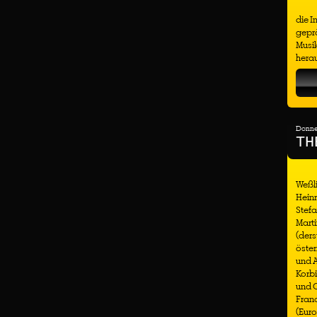
die I
geprä
Musi
hera
Donner
TH
Weßli
Heinr
Stefa
Marti
(ders
öster
und 
Korbi
und C
Franc
(Euro