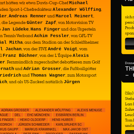
art hätten wir etwa Davis-Cup-Chef
Michael
tenden Sport-1-Chefredakteur
,
Alexander Wölffing
,
und
,
ler
Andreas Renner
Marcel Meinert
sich 
, die Legende
, von Motorvision TV
persö
Günter Zapf
Produ
e
,
und das Urgestein
Jan Lüdeke
Hans Finger
span
en Tennis Verband
, von GFL-TV
Achim Fessler
, aus dem Stadion an der Schleißheimer
Sal Mitha
, von der FIVE
, vom
l Jachan
André Voigt
t1
, von der L´Équipe
Franz Büchner
Alexis
. Fernmündlich zugeschaltet debattieren zum Golf
er
Donner
TH
und
, die Fußballgötter
ernath
Adrian Grosser
– 
und
, zum Motorsport
riedrich
Thomas Wagner
, und als US-Zuckerl natürlich
ich
Jürgen
(Sky)
Stefa
Lars
Zahre
ADRIAN GROSSER
ALEXANDER WÖLFFING
ALEXIS MENUGE
Leuch
EAGUE
DEL
EHC MÜNCHEN
EISBÄREN BERLIN
Tom H
S FINGER
HEIKO OLDOERP
HENS HUIBER
IEDRICH
JÜRGEN SCHMIEDER
KARLSRUHER SC
und m
KUS GAUPP
MARKUS KRAWINKEL
MAX-JAKOB OST