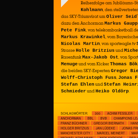
Reihenfolge am Jubiläums-St
, den stellvertre
Kohlmann
das SKY-Triumvirat um
Oliver Seid
dazu den Anchorman
Markus Gaupp
, von telekombasketball.d
Pete Fink
, vom Bayerisch
Markus Krawinkel
, von sporteagle.tv
Nicolas Martin
Strasse
und
Holle Britzius
Miche
Rasenfunk
, von Spor
Max-Jakob Ost
und vom Kicker
Menuge
Thomas Bök
die beiden SKY-Experten
Gregor Bi
,
Wolff-Christoph Fuss
Jonas F
und
Stefan Ehlen
Stefan Heinr
und
.
Schmieder
Heiko Oldörp
SCHLAGWÖRTER:
300
ACHIM FESSLER
ANCHORMAN
BBL
BVB
CHAMPIONS L
FRANZ BÜCHNER
GREGOR BIERNATH
HAN
HOLGER BRITZIUS
JAN LÜDEKE
JONAS FR
MANCHESTER CITY
MARCEL MEINERT
MAR