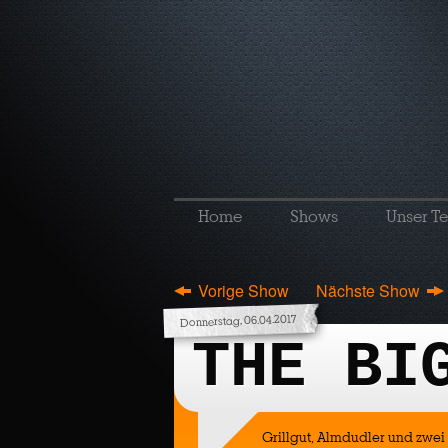
Home
Shows
Unser T
Vorige Show
Nächste Show
Donnerstag, 06.04.2017
THE BI
Grillgut, Almdudler und zwei 