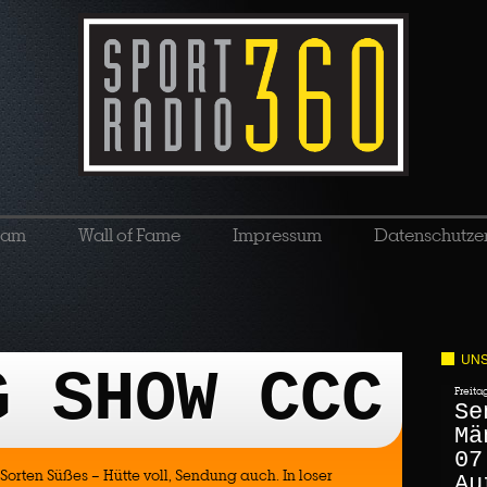
eam
Wall of Fame
Impressum
Datenschutze
UNS
G SHOW CCC
Freita
Se
Mä
07
Sorten Süßes – Hütte voll, Sendung auch. In loser
Au