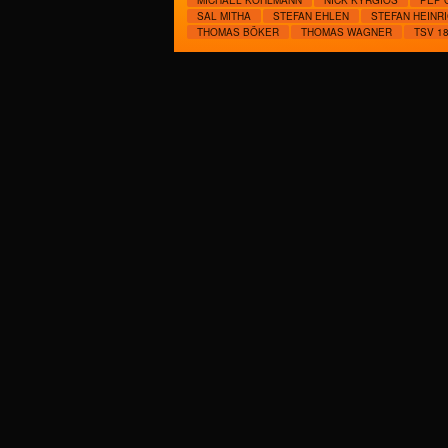
MICHAEL KOHLMANN
NICK KYRGIOS
PEP 
SAL MITHA
STEFAN EHLEN
STEFAN HEINR
THOMAS BÖKER
THOMAS WAGNER
TSV 1