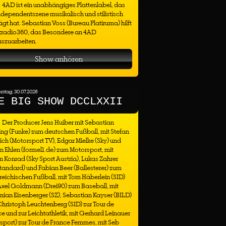
4AD ist ein unabhängiges Plattenlabel, das
ndependentszene musikalisch und stilistisch
gt hat. Sebastian Voss (Bureau Platiruma) hilft
kradio360, das Besondere an 4AD
uszuarbeiten.
Show anhören
stag, 30.07.2026
E BIG SHOW DCCLXXII
Der Producer Jens Huiber mit Sebastian
ng (Funke) zum deutschen Fußball, mit Stefan
ich (Motorsport TV), Edgar Mielke (Sky) und
n Ehlen (formel1.de) zum Motorsport, mit
n Konrad (Sky Sport Austria), Lukas Zahrer
tandard) und Fabian Beer (Ballesterer) zum
reichischen Fußball, mit Tom Häberlein (SID)
Axel Goldmann (Drei90) zum Baseball, mit
nian Eisenberger (SZ), Sebastian Kayser (BILD)
hristoph Leuchtenberg (SID) zur Tour de
e und zur Leichtathletik, mit Gerhard Leinauer
sport) zur Tour de France Femmes, mit Seb