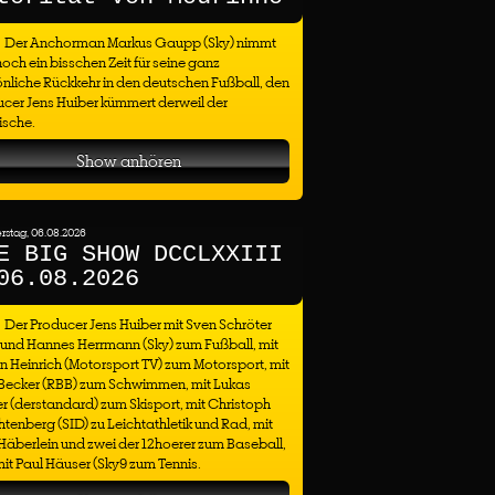
Der Anchorman Markus Gaupp (Sky) nimmt
noch ein bisschen Zeit für seine ganz
nliche Rückkehr in den deutschen Fußball, den
cer Jens Huiber kümmert derweil der
ische.
Show anhören
stag, 06.08.2026
E BIG SHOW DCCLXXIII
06.08.2026
Der Producer Jens Huiber mit Sven Schröter
 und Hannes Herrmann (Sky) zum Fußball, mit
n Heinrich (Motorsport TV) zum Motorsport, mit
 Becker (RBB) zum Schwimmen, mit Lukas
r (derstandard) zum Skisport, mit Christoph
tenberg (SID) zu Leichtathletik und Rad, mit
äberlein und zwei der 12hoerer zum Baseball,
it Paul Häuser (Sky9 zum Tennis.