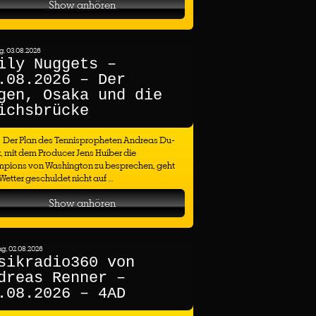
Show anhören
, 03.08.2026
ily Nuggets –
.08.2026 – Der
gen, Osaka und die
ichsbrücke
Der Plan des Tennispropheten Andreas Du-
, mit dem Producer Jens Huiber die
pions von Washington zu besprechen, geht
etter geschuldet nicht auf …
Show anhören
g, 02.08.2026
sikradio360 von
dreas Renner –
.08.2026 – 4AD