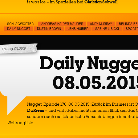
is was los – im Speziellen bei
Christian Schwell
.
SCHLAGWÖRTER:
ANDREAS HAIDER-MAURER
ANDY MURRAY
BELINDA BE
DAILY NUGGET
DUSTIN BROWN
JENS HUIBER
SABINE LISICKI
SPORTR
Freitag, 08.05.2015
Daily Nugge
08.05.201
Nugget, Episode 176, 08.05.2015: Zurück im Business is
Du Rieux
– und wirft dabei nicht nur einen Blick auf das
sondern auch auf tektonische Verschiebungen innerhalb
Weltrangliste.