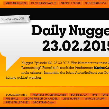
MARTINA HINGIS
OLIVER FASSNACHT
SABINE LISICKI
SPORTRADIO360
Montag, 23.02.2015
Daily Nugge
23.02.201
Nugget, Episode 132, 23.02.2015: Was kümmert uns unse
Donnerstag? Zumal sich auch der Anchorman
Markus G
mehr erinnert. Immerhin: der letzte Aufenthaltsort von G
konnte geklärt werden.
SCHLAGWÖRTER:
ANDREAS HAIDER-MAURER
BUNDESLIGA
BVB
DAIL
FUSSBALL
GEORG FRIEDRICH HÄNDEL
JENS HUIBER
MARKUS GAUPP
PREMIER LEAGUE
SPORTRADIO360