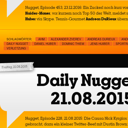
Nugget, Episode 453, 23.12.2016: Ein Zuckerl noch kurz v
Haider-Mauer
, vor kurzem noch Top 50 der Welt, meldet
Huber
via Skype. Tennis-Gourmet
Andreas DuRieux
übern
SCHLAGWÖRTER:
AHM
ALEXANDER ZVEREV
ANDREAS DURIEUX
AND
DAILY NUGGET
DANIEL HUBER
DOMINIC THIEM
JENS HUIBER
SPORTR
VERLETZUNG
Freitag, 21.08.2015
Daily Nugge
21.08.201
Nugget, Episode 228, 21.08.2015: Die Causa Nick Kyrgios
gebracht, dazu ein kleiner Twitter-Beef mit Dustin Brown