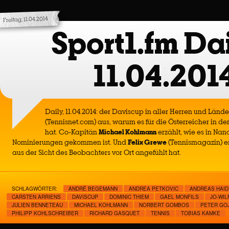
Freitag, 11.04.2014
Sport1.fm Dai
11.04.201
Daily, 11.04.2014: der Daviscup in aller Herren und Länder
(Tennisnet.com) aus, warum es für die Österreicher in de
hat. Co-Kapitän
Michael Kohlmann
erzählt, wie es in Nan
Nominierungen gekommen ist. Und
Felix Grewe
(Tennismagazin) erl
aus der Sicht des Beobachters vor Ort angefühlt hat.
SCHLAGWÖRTER:
ANDRÉ BEGEMANN
ANDREA PETKOVIC
ANDREAS HAI
CARSTEN ARRIENS
DAVISCUP
DOMINIC THIEM
GAEL MONFILS
JO-WIL
JULIEN BENNETEAU
MICHAEL KOHLMANN
NORBERT GOMBOS
PETER GO
PHILIPP KOHLSCHREIBER
RICHARD GASQUET
TENNIS
TOBIAS KAMKE