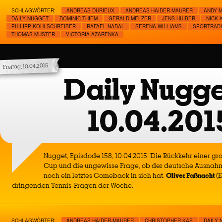
SCHLAGWÖRTER:
ANDREAS DURIEUX
ANDREAS HAIDER-MAURER
ANDY 
DAILY NUGGET
DOMINIC THIEM
GERALD MELZER
JENS HUIBER
NICK 
PHILIPP KOHLSCHREIBER
RAFAEL NADAL
SERENA WILLIAMS
SPORTRADI
THOMAS MUSTER
VICTORIA AZARENKA
Freitag, 10.04.2015
Daily Nugge
10.04.201
Nugget, Episdode 158, 10.04.2015: Die Rückkehr einer gr
Cup und die ungewisse Frage, ob der deutsche Ausnahme
noch ein letztes Comeback in sich hat.
Oliver Faßnacht
(E
dringenden Tennis-Fragen der Woche.
SCHLAGWÖRTER:
ANDREAS HAIDER-MAURER
CHRISTOPHER KAS
DAILY