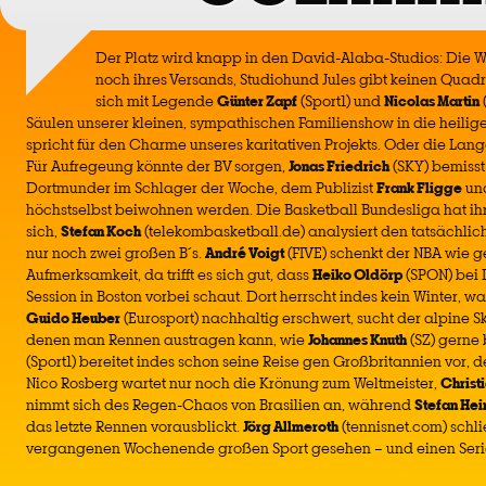
Der Platz wird knapp in den David-Alaba-Studios: Die 
noch ihres Versands, Studiohund Jules gibt keinen Quadr
sich mit Legende
Günter Zapf
(Sport1) und
Nicolas Martin
Säulen unserer kleinen, sympathischen Familienshow in die heilige
spricht für den Charme unseres karitativen Projekts. Oder die Lange
Für Aufregeung könnte der BV sorgen,
Jonas Friedrich
(SKY) bemiss
Dortmunder im Schlager der Woche, dem Publizist
Frank Fligge
un
höchstselbst beiwohnen werden. Die Basketball Bundesliga hat ihr
sich,
Stefan Koch
(telekombasketball.de) analysiert den tatsächli
nur noch zwei großen B´s.
André Voigt
(FIVE) schenkt der NBA wie 
Aufmerksamkeit, da trifft es sich gut, dass
Heiko Oldörp
(SPON) bei D
Session in Boston vorbei schaut. Dort herrscht indes kein Winter, 
Guido Heuber
(Eurosport) nachhaltig erschwert, sucht der alpine S
denen man Rennen austragen kann, wie
Johannes Knuth
(SZ) gerne 
(Sport1) bereitet indes schon seine Reise gen Großbritannien vor, de
Nico Rosberg wartet nur noch die Krönung zum Weltmeister,
Christ
nimmt sich des Regen-Chaos von Brasilien an, während
Stefan Hei
das letzte Rennen vorausblickt.
Jörg Allmeroth
(tennisnet.com) schl
vergangenen Wochenende großen Sport gesehen – und einen Seri