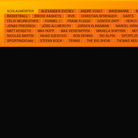
SCHLAGWÖRTER:
ALEXANDER ZVEREV
ANDRÉ VOIGT
BADEWANNE
B
BASKETBALL
BROSE BASKETS
BVB
CHRISTIAN SPRENGER
DARTS
FELIX NEUREUTHER
FORMEL 1
FRANK FLIGGE
GÜNTER ZAPF
HEIKO
JONAS FRIEDRICH
JÖRG ALLMEROTH
JÜRGEN KLINSMANN
MARCEL HIRS
MATT KENSETH
MAX HOPP
MAX VERSTAPPEN
MIKAELA SHIFFRIN
MO
NICOLAS MARTIN
NIHAD DJEDOVIC
RON DENNIS
SKI ALPIN
SPORTLER
SPORTRADIO360
STEFAN KOCH
TENNIS
THE BIG SHOW
THOMAS MÜL