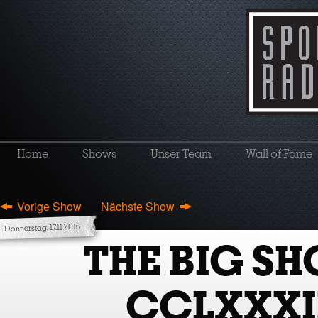
Home
Shows
Unser Team
Wall of Fame
Vorige Show
Nächste Show
Donnerstag, 17.11.2016
THE BIG S
CCLXXXI