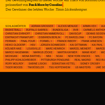
Der Gewinnspielpreis in dieser Woche: ein Trikot von Borussia Do
präsentiert von
Fan & More by Casalino
.
Der Gewinner der letzten Woche:
Timm Lückenkemper
.
SCHLAGWÖRTER:
ADRIAN GROSSER
ALEXIS MENUGE
ARMIN VEH
AU
BASKETBALL
BUFFALO SABRES
BUNDESLIGA
BVB
CARMELO ANTHO
CHRISTIAN EHRHOFF
CHRISTIAN NIMMERVOLL
DAVISCUP
DENNIS SEIDE
EINTRACHT FRANKFURT
EISBÄREN BERLIN
FC BARCELONA
FC BAYERN
FERRARI
FINAL FOUR
FORMEL 1
FRANCK RIBERY
FRANK ARNESEN
HEIKO OLDOERP
HSV
JÜRGEN SCHMIEDER
KAI DITTMANN
KAI PAHL
KÖLNER HAIE
LOUISVILLE
MARC HEINRICH
MARCEL MEINERT
MARCE
MARCO HAGEMANN
MARKUS ZÖCKE
MARTIN KAYMER
MIAMI HEAT
MI
MICHIGAN
MONA BARTHEL
NBA
NCAA
NEW YORK KNICKS
NHL
PHILIPP KOHLSCHREIBER
PITTSBURGH PENGUINS
REAL MADRID
RED BU
RORY MCILROY
SABINE LISICKI
SEBASTIAN VETTEL
SIDNEY CROSBY
TIGER WOODS
TIM BÖSELER
TSG HOFFENHEIM
US MASTERS
UWE S