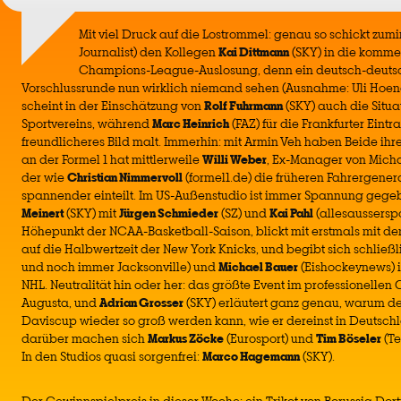
Mit viel Druck auf die Lostrommel: genau so schickt zum
Journalist) den Kollegen
Kai Dittmann
(SKY) in die komme
Champions-League-Auslosung, denn ein deutsch-deutsch
Vorschlussrunde nun wirklich niemand sehen (Ausnahme: Uli Hoeneß
scheint in der Einschätzung von
Rolf Fuhrmann
(SKY) auch die Situ
Sportvereins, während
Marc Heinrich
(FAZ) für die Frankfurter Eintr
freundlicheres Bild malt. Immerhin: mit Armin Veh haben Beide ih
an der Formel 1 hat mittlerweile
Willi Weber
, Ex-Manager von Mich
der wie
Christian Nimmervoll
(formel1.de) die früheren Fahrergener
spannender einteilt. Im US-Außenstudio ist immer Spannung gegeb
Meinert
(SKY) mit
Jürgen Schmieder
(SZ) und
Kai Pahl
(allesaussersp
Höhepunkt der NCAA-Basketball-Saison, blickt mit erstmals mit 
auf die Halbwertzeit der New York Knicks, und begibt sich schließl
und noch immer Jacksonville) und
Michael Bauer
(Eishockeynews) i
NHL. Neutralität hin oder her: das größte Event im professionellen G
Augusta, und
Adrian Grosser
(SKY) erläutert ganz genau, warum dem
Daviscup wieder so groß werden kann, wie er dereinst in Deutsch
darüber machen sich
Markus Zöcke
(Eurosport) und
Tim Böseler
(Te
In den Studios quasi sorgenfrei:
Marco Hagemann
(SKY).