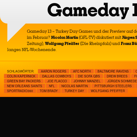
Gameday 
Gameday 13 – Turkey Day Games und der Preview auf 
im Februar?
Nicolas Martin
(GFL-TV) diskutiert mit
Jürgen 
Zeitung),
Wolfgang Pfeiffer
(Die Rheinpfalz) und
Franz B
langes NFL-Wochenende.
SCHLAGWÖRTER:
AARON ROGERS
AFC NORTH
BALTIMORE RAVENS
COLIN KAPERNICK
DALLAS COWBOYS
DIE SOFA QBS
DREW BREES
F
GREEN BAY PACKERS
JOE FLACCO
JOHNNY MANZIEL
JÜRGEN SCHMIED
NEW ORLEANS SAINTS
NFL
NICOLAS MARTIN
PITTSBURGH STEELERS
SPORTRADIO360
TOM BRADY
TURKEY DAY
WOLFGANG PFEIFFER