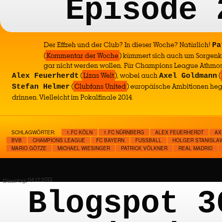
Episode 
Der Effzeh und der Club? In dieser Woche? Natürlich!
Pa
(
Kommentar der Woche
) kümmert sich auch um Sorgenki
gar nicht werden wollen. Für Champions League Athmos
(
Lizas Welt
), wobei auch
(
Alex Feuerherdt
Axel Goldmann
(
Clubfans United
) europäische Ambitionen heg
Stefan Helmer
drinnen. Vielleicht im Pokalfinale 2014.
SCHLAGWÖRTER:
1.FC KÖLN
1.FC NÜRNBERG
ALEX FEUERHERDT
AX
BVB
CHAMPIONS LEAGUE
FC BAYERN
FUSSBALL
HOLGER STANISLA
MARIO GÖTZE
MICHAEL WIESINGER
PATRICK VÖLKNER
REAL MADRID
Dienstag, 04.12.2012
Blogspot 3