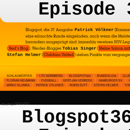
Episode 
Blogspot, die 37. Ausgabe:
(Komment
Patrick Völkner
eine erlauchte Runde eingeladen, auch wenn die Meiste
besonders ausgeprägt sind: immerhin vereinen HSV-Le
(
Ned´s Blog
), Werder-Blogger
(
Meine Saison mi
Tobias Singer
(
Clubfans United
) sieben Punkte vom vergange
Stefan Helmer
SCHLAGWÖRTER:
1.FC NÜRNBERG
BLOGSPOT360
BUNDESLIGA
CLUB
FLORIAN NEUMANN
FUSSBALL
GERT-JAN VERBEEK
HAMBURGER SV
MIRKO SLOMKA
PATRICK VÖLKNER
ROBIN DUTT
STEFAN HELMER
TOB
Montag, 29.04.2013
Blogspot3