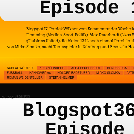
Episode 
Blogspot 17: Patrick Völkner vom Kommentar der Woche lä
Flemming (Medien-Sport-Politik), Alex Feuerherdt (Lizas 
(Clubfans United) die Aktion 12:12 noch einmal Paroli lauf
von Mirko Slomka, sucht Teamspieler in Nürnberg und Ersatz für Ho
SCHLAGWÖRTER:
1.FC NÜRNBERG
ALEX FEUERHERDT
BUNDESLIGA
FUSSBALL
HANNOVER 96
HOLGER BADSTUBER
MIRKO SLOMKA
PAT
ROMAN WEIDENFELLER
STEFAN HELMER
Montag, 25.06.2012
Blogspot3
Episode