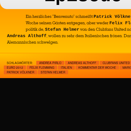
Ein herzliches “Benvenuto” schmeißt
Patrick Völkne
Woche seinen Gästen entgegen, aber weder
Felix Fl
politik.de,
von den Clubfans United no
Stefan Helmer
, wollen zu sehr dem Italienischen frönen. Da
Andreas Althoff
Alemannischen schwelgen.
SCHLAGWÖRTER:
ANDREA PIRLO
ANDREAS ALTHOFF
CLUBFANS UNITED
EURO 2012
FELIX FLEMMING
ITALIEN
KOMMENTAR DER WOCHE
MARI
PATRICK VÖLKNER
STEFAN HELMER