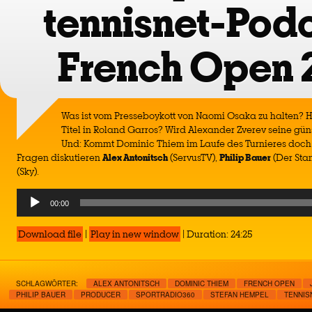
tennisnet-Podc
French Open 
Was ist vom Presseboykott von Naomi Osaka zu halten? Ho
Titel in Roland Garros? Wird Alexander Zverev seine gü
Und: Kommt Dominic Thiem im Laufe des Turnieres doch 
Fragen diskutieren
Alex Antonitsch
(ServusTV),
Philip Bauer
(Der Sta
(Sky).
Audio
00:00
Player
Download file
|
Play in new window
|
Duration: 24:25
SCHLAGWÖRTER:
ALEX ANTONITSCH
DOMINIC THIEM
FRENCH OPEN
PHILIP BAUER
PRODUCER
SPORTRADIO360
STEFAN HEMPEL
TENNIS