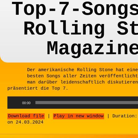
Top-7-Song
Rolling S
Magazin
Der amerikanische Rolling Stone hat eine
besten Songs aller Zeiten veröffentlicht
man darüber leidenschaftlich diskutieren
präsentiert die Top 7.
Audio
00:00
Player
Download file
|
Play in new window
|
Duration:
on 24.03.2024