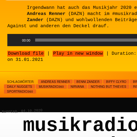
Irgendwann hat auch das Musikjahr 2020 e
Andreas Renner
(DAZN) macht im #musikra
Zander
(DAZN) und wohlwollenden Beiträge
Against und anderen den Deckel drauf.
Audio
00:00
Player
Download file
|
Play in new window
|
Duration:
on 31.01.2021
SCHLAGWÖRTER:
ANDREAS RENNER
BENNI ZANDER
BIFFY CLYRO
BR
DAILY NUGGETS
MUSIKRADIO360
NIRVANA
NOTHING BUT THIEVES
RI
SPORTRADIO360
Sonntag, 04.10.2020
musikradi