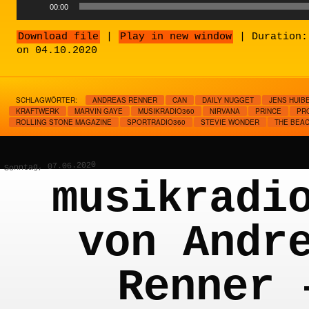
00:00
Player
Download file
|
Play in new window
|
Duration:
on 04.10.2020
SCHLAGWÖRTER:
ANDREAS RENNER
CAN
DAILY NUGGET
JENS HUIB
KRAFTWERK
MARVIN GAYE
MUSIKRADIO360
NIRVANA
PRINCE
PR
ROLLING STONE MAGAZINE
SPORTRADIO360
STEVIE WONDER
THE BEA
Sonntag, 07.06.2020
musikradi
von Andr
Renner 