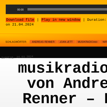
Audio
00:00
Player
Download file
|
Play in new window
|
Duration:
on 21.04.2024
SCHLAGWÖRTER:
ANDREAS RENNER
JOAN JETT
MUSIKRADIO360
NI
Sonntag, 24.03.2024
musikradi
von Andr
Renner – 