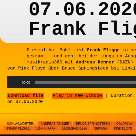
07.06.202
Frank Fli
Diesmal hat Publizist
Frank Fligge
in se
gekramt – und geht bei der jüngsten Ausg
musikradio360 mit
Andreas Renner
(DAZN) 
von Pink Floyd über Bruce Springsteen bsi Linki
Audio
00:00
Player
Download file
|
Play in new window
|
Duration:
on 07.06.2020
SCHLAGWÖRTER:
ANDREAS RENNER
BRUCE SPRINGSTEEN
COLDPLAY
FRANK FLIGGE
LINKIN PARK
MUSIKRADIO360
NIRVANA
PINK FLOYD