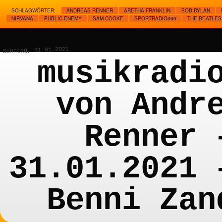
SCHLAGWÖRTER:
ANDREAS RENNER
ARETHA FRANKLIN
BOB DYLAN
NIRVANA
PUBLIC ENEMY
SAM COOKE
SPORTRADIO360
THE BEATLES
Sonntag, 31.01.2021
musikradi
von Andr
Renner 
31.01.2021 
Benni Zan