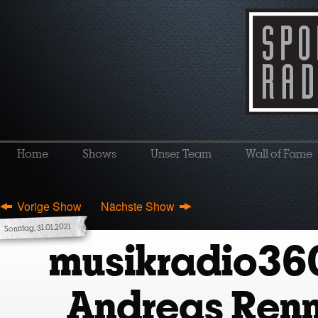
Home
Shows
Unser Team
Wall of Fame
Vorige Show
Nächste Show
Sonntag, 31.01.2021
musikradio36
Andreas Renn