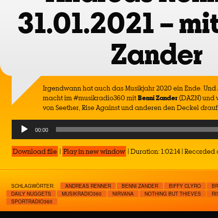
31.01.2021 – mi
Zander
Irgendwann hat auch das Musikjahr 2020 ein Ende. Und
macht im #musikradio360 mit
Benni Zander
(DAZN) und 
von Seether, Rise Against und anderen den Deckel drauf
Audio
00:00
Player
Download file
|
Play in new window
|
Duration: 1:02:14
|
Recorded o
SCHLAGWÖRTER:
ANDREAS RENNER
BENNI ZANDER
BIFFY CLYRO
BR
DAILY NUGGETS
MUSIKRADIO360
NIRVANA
NOTHING BUT THIEVES
RI
SPORTRADIO360