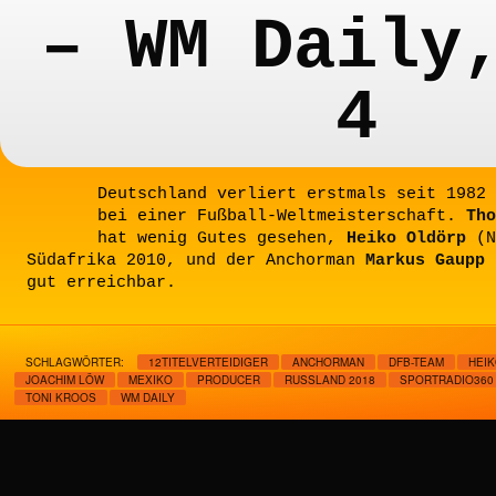
– WM Daily
4
Deutschland verliert erstmals seit 1982 
bei einer Fußball-Weltmeisterschaft.
Tho
hat wenig Gutes gesehen,
Heiko Oldörp
(N
Südafrika 2010, und der Anchorman
Markus Gaupp
(
gut erreichbar.
SCHLAGWÖRTER:
12TITELVERTEIDIGER
ANCHORMAN
DFB-TEAM
HEI
JOACHIM LÖW
MEXIKO
PRODUCER
RUSSLAND 2018
SPORTRADIO360
TONI KROOS
WM DAILY