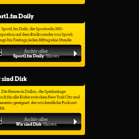
rt1.fm Daily
Sport1.fm Daily, die Sportradio360-
sportion auf dem Radiosender von Sport1,
gs bis Freitags jeden Mittag eine Stunde.
Archiv aller
Sport1.fm Daily
-Shows
 sind Dirk
Die Herzen in Dallas, die Spielanlage
ch für alle Körbe zwischen New York City und
amento geeignet: der wöchentliche Podcast
BA.
Archiv aller
Wir sind Dirk
-Shows