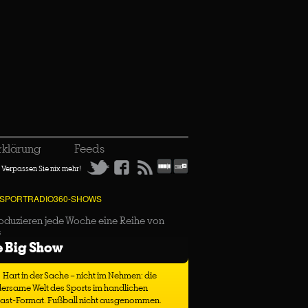
rklärung
Feeds
Verpassen Sie nix mehr!
 SPORTRADIO360-SHOWS
oduzieren jede Woche eine Reihe von
s
e Big Show
Hart in der Sache – nicht im Nehmen: die
ersame Welt des Sports im handlichen
ast-Format. Fußball nicht ausgenommen.