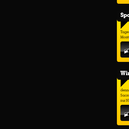
Spo
Tage
Monta
Wir
denno
Sacr
zur N