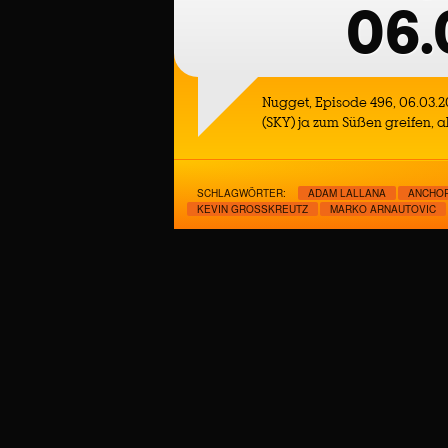
06.
Nugget, Episode 496, 06.03.2
(SKY) ja zum Süßen greifen, a
SCHLAGWÖRTER:
ADAM LALLANA
ANCHO
KEVIN GROSSKREUTZ
MARKO ARNAUTOVIC