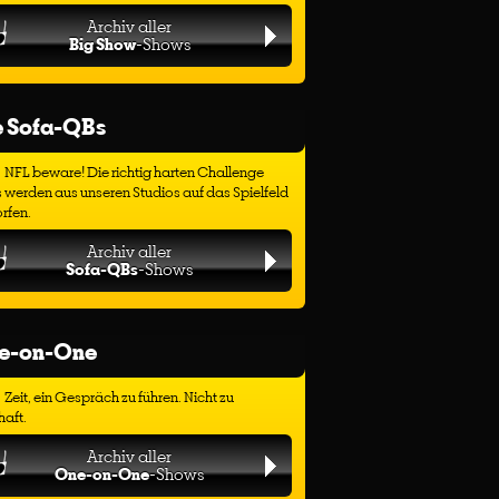
Archiv aller
Big Show
-Shows
e Sofa-QBs
NFL beware! Die richtig harten Challenge
 werden aus unseren Studios auf das Spielfeld
rfen.
Archiv aller
Sofa-QBs
-Shows
e-on-One
Zeit, ein Gespräch zu führen. Nicht zu
haft.
Archiv aller
One-on-One
-Shows