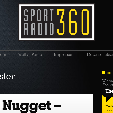
eam
Wall of Fame
Impressum
Datenschutze
sten
DIE
Wir pr
Show
Th
 Nugget –
wund
Podc