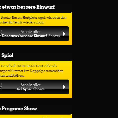
 etwas bessere Einwurf
Asche, Rasen, Hartplatz, egal: wir reden den
chen ihr Tennis wieder schön.
Archiv aller
Der etwas bessere Einwurf
-Shows
 Spiel
Handball. HANDBALL! Deutschlands
ensport Nummer 1 im Doppelpass zwischen
ten und Aktiven.
Archiv aller
4-2 Spiel
-Shows
e Pregame Show