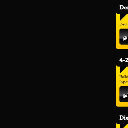
Der
Deuts
4-2
Hall
Exper
Di