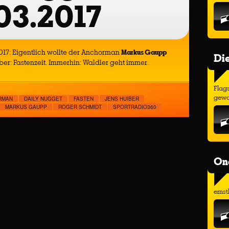
03.2017
017: Eigentlich wollte der Anchorman
Markus Gaupp
Di
ber: Fastenzeit. Immerhin: Waldler geht immer.
Flags
gewo
RMAN
DAILY NUGGET
FASTEN
JENS HUIBER
MARKUS GAUPP
ROGER SCHMIDT
SPORTRADIO360
On
ernst